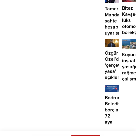
Bitez
Tamer
Kavşa
Mandalinci’de
lüks
sahte
otomo
hesap
börek
uyarısı
girdi:
2
yaralı
Özgür
Koyun
Özel’den
inşaat
‘çerçeve
yasağ
yasa’
rağme
açıklaması:
çalış
‘İmza
iddias
atma
çabamız
Bodrum
yok’
Belediyesinde
borçlara
72
aya
kadar
taksit