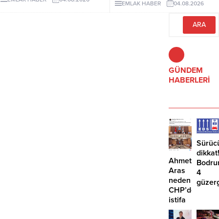
EMLAK HABER
04.08.2026
Düzenleme, izinsiz bungalovları
talebi güçlenirken, işletmelere
otomatik olarak yasallaştırmıyor.
yönelik kredi standartları genel
olarak değişmedi.
GÜNDEM
HABERLERİ
Sürüc
dikkat
Ahmet
Bodru
Aras
4
neden
güzer
CHP’den
EDS
istifa
başlıy
etmiyor?