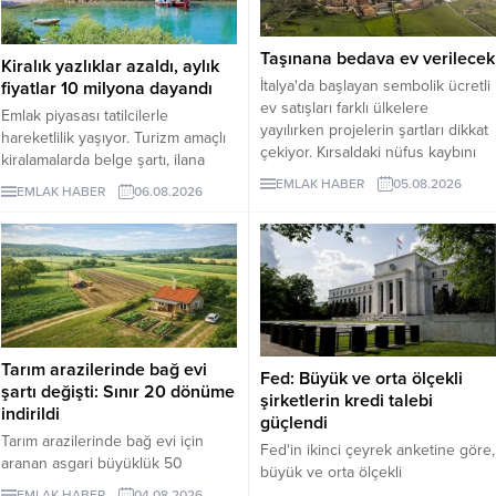
Taşınana bedava ev verilecek
Kiralık yazlıklar azaldı, aylık
İtalya'da başlayan sembolik ücretli
fiyatlar 10 milyona dayandı
ev satışları farklı ülkelere
Emlak piyasası tatilcilerle
yayılırken projelerin şartları dikkat
hareketlilik yaşıyor. Turizm amaçlı
çekiyor. Kırsaldaki nüfus kaybını
kiralamalarda belge şartı, ilana
önlemeyi amaçlayan
çıkan günlük kiralık mülk sayısını 7
EMLAK HABER
05.08.2026
EMLAK HABER
06.08.2026
uygulamalarda evler ücretsiz veya
binin altına düşürürken, fiyatlar da
1 euro gibi bedellerle devredilse
yukarı çıktı. Akdeniz ve Ege’de
de alıcıların belli şartları
yazlıkların günlük kirası 6 bin lira
yerinegetirmesi gerekiyor.
ile 75 bin lira arasında değişti.
Lüks villaların aylık kira tutarları 10
milyon liraya kadar yükseldi.
Sektör...
Tarım arazilerinde bağ evi
Fed: Büyük ve orta ölçekli
şartı değişti: Sınır 20 dönüme
şirketlerin kredi talebi
indirildi
güçlendi
Tarım arazilerinde bağ evi için
Fed'in ikinci çeyrek anketine göre,
aranan asgari büyüklük 50
büyük ve orta ölçekli
dönümden 20 dönüme indirildi.
işletmelerden gelen ticari kredi
EMLAK HABER
04.08.2026