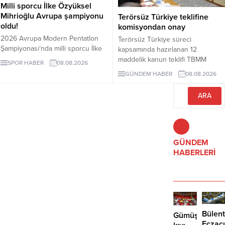
Milli sporcu İlke Özyüksel
Mihrioğlu Avrupa şampiyonu
Terörsüz Türkiye teklifine
oldu!
komisyondan onay
2026 Avrupa Modern Pentatlon
Terörsüz Türkiye süreci
Şampiyonası'nda milli sporcu İlke
kapsamında hazırlanan 12
Özyüksel Mihrioğlu, altın madalya
maddelik kanun teklifi TBMM
SPOR HABER
08.08.2026
kazandı. Mihrioğlu, pentatlon'da
Adalet Komisyonunda kabul edildi.
GÜNDEM HABER
08.08.2026
ülkemize altın madalyayı getiren ilk
Teklif 5 ve 10 yıllık erteleme
sporcumuz oldu.
düzenlemeleri içeriyor.
GÜNDEM
HABERLERİ
Bülent
Gümüşlük’te
Eczacı