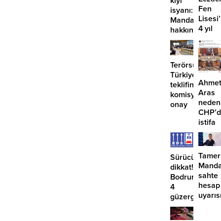
kıyı
Fen
isyanı:
Lisesi
Mandalinci
4 yıl
hakkında
geçti,
suç
hâlâ
duyurusu
proje
Terörsüz
konuş
Türkiye
Ahme
teklifine
Aras
komisyondan
neden
onay
CHP’d
istifa
etmiyo
Tamer
Sürücüler
Manda
dikkat!
sahte
Bodrum’da
hesap
4
uyarıs
güzergahta
EDS
başlıyor