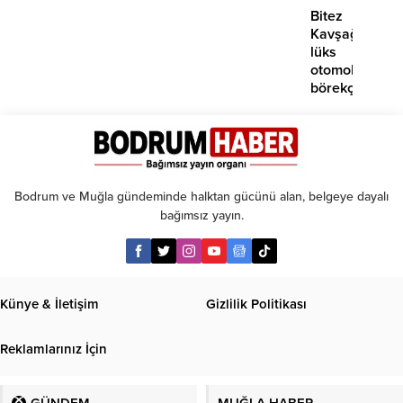
Bitez
Kavşağı’nda
lüks
otomobil
börekçiye
girdi:
2
yaralı
Bodrum ve Muğla gündeminde halktan gücünü alan, belgeye dayalı
bağımsız yayın.
Künye & İletişim
Gizlilik Politikası
Reklamlarınız İçin
GÜNDEM
MUĞLA HABER