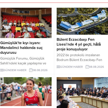
Bülent Eczacıbaşı Fen
Gümüşlük’te kıyı isyanı:
Lisesi’nde 4 yıl geçti, hâlâ
Mandalinci hakkında suç
proje konuşuluyor
duyurusu
2022’de protokolü imzalanan
Gümüşlük Forumu, Gümüşlük
Bodrum Bülent Eczacıbaşı Fen
Sahili’ndeki kaçak yapılaşma ve
Lisesi için dört yıl sonra hâlâ proje
GÜNDEM HABER
08.08.2026
Çayıraltı Halk Plajı’ndaki işgal
süreci görüşülüyor. Okulun ne
GÜNDEM HABER
08.08.2026
iddiaları nedeniyle Bodrum
zaman tamamlanacağı ve öğrenci
Belediye Başkanı Tamer
kabul edeceği belirsiz.
Mandalinci hakkında suç
duyurusunda bulundu.