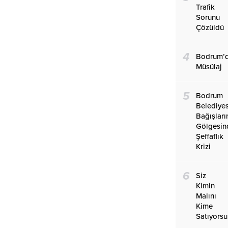
Trafik
Sorunu
Çözüldü
4
Bodrum’
Müsülaj
5
Bodrum
Belediye
Bağışları
Gölgesin
Şeffaflık
Krizi
6
Siz
Kimin
Malını
Kime
Satıyors