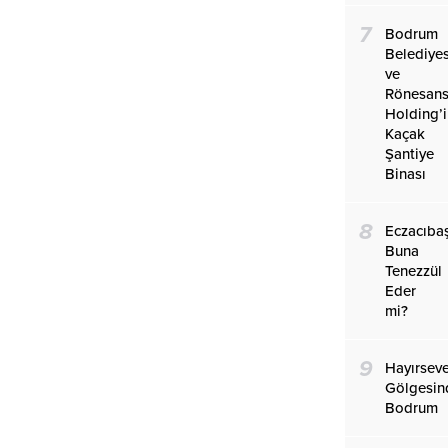
7
Bodrum
Belediyes
ve
Rönesan
Holding’
Kaçak
Şantiye
Binası
8
Eczacıba
Buna
Tenezzül
Eder
mi?
9
Hayırseve
Gölgesin
Bodrum