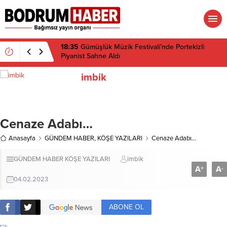
18:35
Gümüşlük Müzik Festivali’nde Portekizli
Piyanist Sahne Aldı
imbik
Cenaze Adabı…
Anasayfa
GÜNDEM HABER
,
KÖŞE YAZILARI
Cenaze Adabı…
GÜNDEM HABER
KÖŞE YAZILARI
imbik
A
A
+
-
04.02.2023
ABONE OL