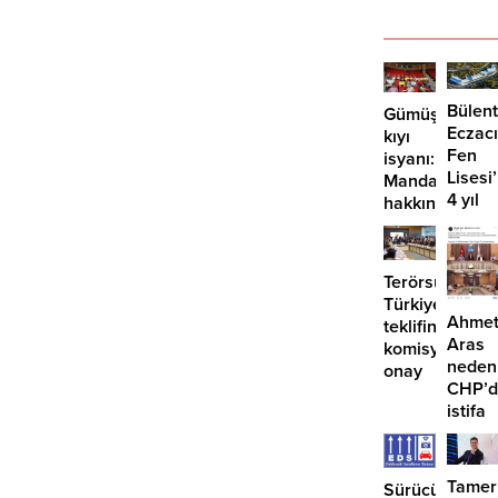
Bülent
Gümüşlük’te
Eczacı
kıyı
Fen
isyanı:
Lisesi
Mandalinci
4 yıl
hakkında
geçti,
suç
hâlâ
duyurusu
proje
Terörsüz
konuş
Türkiye
Ahme
teklifine
Aras
komisyondan
neden
onay
CHP’d
istifa
etmiyo
Tamer
Sürücüler