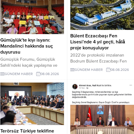
Bülent Eczacıbaşı Fen
Gümüşlük’te kıyı isyanı:
Lisesi’nde 4 yıl geçti, hâlâ
Mandalinci hakkında suç
proje konuşuluyor
duyurusu
2022’de protokolü imzalanan
Gümüşlük Forumu, Gümüşlük
Bodrum Bülent Eczacıbaşı Fen
Sahili’ndeki kaçak yapılaşma ve
Lisesi için dört yıl sonra hâlâ proje
GÜNDEM HABER
08.08.2026
Çayıraltı Halk Plajı’ndaki işgal
süreci görüşülüyor. Okulun ne
GÜNDEM HABER
08.08.2026
iddiaları nedeniyle Bodrum
zaman tamamlanacağı ve öğrenci
Belediye Başkanı Tamer
kabul edeceği belirsiz.
Mandalinci hakkında suç
duyurusunda bulundu.
Terörsüz Türkiye teklifine