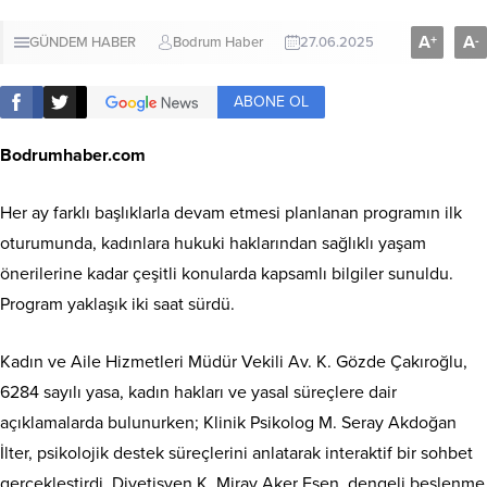
A
A
+
-
GÜNDEM HABER
Bodrum Haber
27.06.2025
ABONE OL
Bodrumhaber.com
Her ay farklı başlıklarla devam etmesi planlanan programın ilk
oturumunda, kadınlara hukuki haklarından sağlıklı yaşam
önerilerine kadar çeşitli konularda kapsamlı bilgiler sunuldu.
Program yaklaşık iki saat sürdü.
Kadın ve Aile Hizmetleri Müdür Vekili Av. K. Gözde Çakıroğlu,
6284 sayılı yasa, kadın hakları ve yasal süreçlere dair
açıklamalarda bulunurken; Klinik Psikolog M. Seray Akdoğan
İlter, psikolojik destek süreçlerini anlatarak interaktif bir sohbet
gerçekleştirdi. Diyetisyen K. Miray Aker Esen, dengeli beslenme