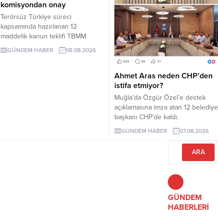
komisyondan onay
Terörsüz Türkiye süreci
kapsamında hazırlanan 12
maddelik kanun teklifi TBMM
Adalet Komisyonunda kabul edildi.
GÜNDEM HABER
08.08.2026
Teklif 5 ve 10 yıllık erteleme
düzenlemeleri içeriyor.
Ahmet Aras neden CHP’den
istifa etmiyor?
Muğla’da Özgür Özel’e destek
açıklamasına imza atan 12 belediye
başkanı CHP’de kaldı.
Milletvekilleri Yeni Parti’ye
GÜNDEM HABER
07.08.2026
geçerken belediye başkanlarının
tutumu ve CHP yönetiminin
sessizliği tartışılıyor.
GÜNDEM
HABERLERİ