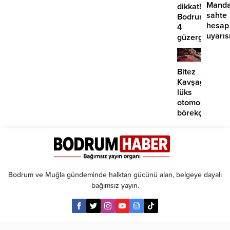
Manda
dikkat!
sahte
Bodrum’da
hesap
4
uyarıs
güzergahta
EDS
başlıyor
Bitez
Kavşağı’nda
lüks
otomobil
börekçiye
girdi:
2
yaralı
Bodrum ve Muğla gündeminde halktan gücünü alan, belgeye dayalı
bağımsız yayın.