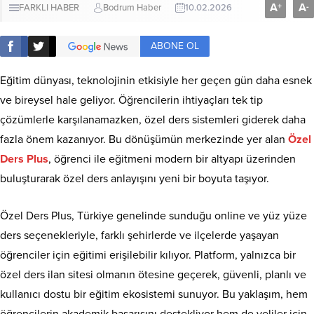
A
A
+
-
FARKLI HABER
Bodrum Haber
10.02.2026
ABONE OL
Eğitim dünyası, teknolojinin etkisiyle her geçen gün daha esnek
ve bireysel hale geliyor. Öğrencilerin ihtiyaçları tek tip
çözümlerle karşılanamazken, özel ders sistemleri giderek daha
fazla önem kazanıyor. Bu dönüşümün merkezinde yer alan
Özel
Ders Plus
, öğrenci ile eğitmeni modern bir altyapı üzerinden
buluşturarak özel ders anlayışını yeni bir boyuta taşıyor.
Özel Ders Plus, Türkiye genelinde sunduğu online ve yüz yüze
ders seçenekleriyle, farklı şehirlerde ve ilçelerde yaşayan
öğrenciler için eğitimi erişilebilir kılıyor. Platform, yalnızca bir
özel ders ilan sitesi olmanın ötesine geçerek, güvenli, planlı ve
kullanıcı dostu bir eğitim ekosistemi sunuyor. Bu yaklaşım, hem
öğrencilerin akademik başarısını destekliyor hem de veliler için