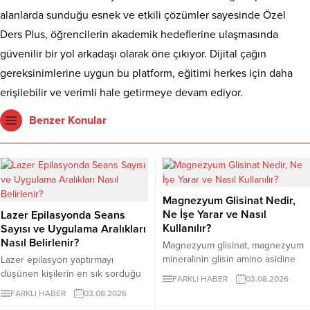
alanlarda sunduğu esnek ve etkili çözümler sayesinde Özel
Ders Plus, öğrencilerin akademik hedeflerine ulaşmasında
güvenilir bir yol arkadaşı olarak öne çıkıyor. Dijital çağın
gereksinimlerine uygun bu platform, eğitimi herkes için daha
erişilebilir ve verimli hale getirmeye devam ediyor.
Benzer Konular
Magnezyum Glisinat Nedir,
Ne İşe Yarar ve Nasıl
Lazer Epilasyonda Seans
Kullanılır?
Sayısı ve Uygulama Aralıkları
Nasıl Belirlenir?
Magnezyum glisinat, magnezyum
mineralinin glisin amino asidine
Lazer epilasyon yaptırmayı
bağlandığı bir takviye formudur.
düşünen kişilerin en sık sorduğu
FARKLI HABER
03.08.2026
Glisin, vücudun protein yapımında
konuların başında kaç seans
FARKLI HABER
03.08.2026
kullandığı en küçük amino asittir
gerektiği gelir. Ancak bu soruya