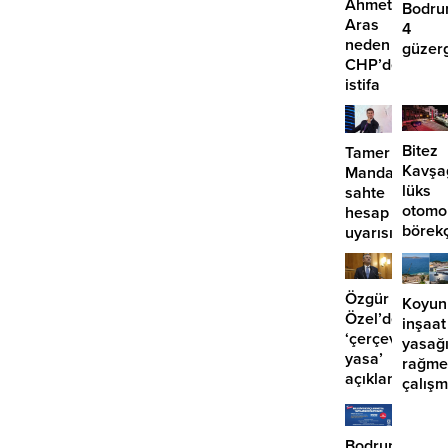
Ahmet
Bodru
Aras
4
neden
güzer
CHP’den
EDS
istifa
başlıy
etmiyor?
Bitez
Tamer
Kavşa
Mandalinci’de
lüks
sahte
otomo
hesap
börek
uyarısı
girdi:
2
yaralı
Özgür
Koyun
Özel’den
inşaat
‘çerçeve
yasağ
yasa’
rağme
açıklaması:
çalış
‘İmza
iddias
atma
çabamız
Bodrum