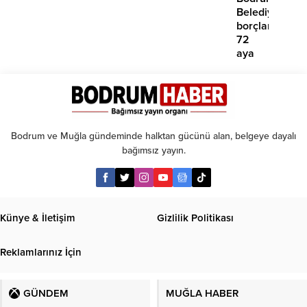
yok’
Belediyesinde
borçlara
72
aya
kadar
taksit
Bodrum ve Muğla gündeminde halktan gücünü alan, belgeye dayalı
bağımsız yayın.
Künye & İletişim
Gizlilik Politikası
Reklamlarınız İçin
GÜNDEM
MUĞLA HABER