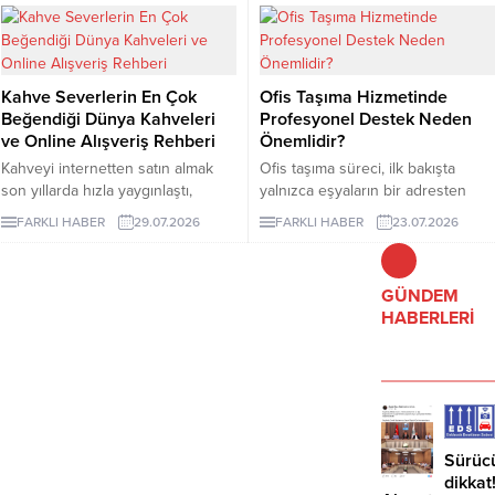
ve burada minerali taşıyan bileşen
herkes için geçerli tek bir sayı
olarak görev yapar.
vermek mümkün değildir. Cilt
rengi, kılın kalınlığı, uygulama
bölgesi ve hormonal özellikler
Kahve Severlerin En Çok
Ofis Taşıma Hizmetinde
seans planını etkileyebilir. İzmir
Beğendiği Dünya Kahveleri
Profesyonel Destek Neden
lazer epilasyon seçenekleri
ve Online Alışveriş Rehberi
Önemlidir?
araştırılırken kısa sürede kesin
sonuç vadeden açıklamalarla
Kahveyi internetten satın almak
Ofis taşıma süreci, ilk bakışta
karşılaşılabilir....
son yıllarda hızla yaygınlaştı,
yalnızca eşyaların bir adresten
çünkü artık dünyanın en özel
başka bir adrese götürülmesi gibi
FARKLI HABER
29.07.2026
FARKLI HABER
23.07.2026
yörelerinden gelen çekirdekler
görünse de kurumsal işletmeler
birkaç tıkla kapınıza kadar
için bundan çok daha geniş bir
ulaşabiliyor.
anlam taşır.
GÜNDEM
HABERLERİ
Sürüc
dikkat