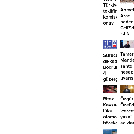
Türkiye
Ahme
teklifine
Aras
komisyondan
neden
onay
CHP’d
istifa
etmiyo
Tamer
Sürücüler
Manda
dikkat!
sahte
Bodrum’da
hesap
4
uyarıs
güzergahta
EDS
başlıyor
Bitez
Özgür
Kavşağı’nda
Özel’
lüks
‘çerçe
otomobil
yasa’
börekçiye
açıkla
girdi:
‘İmza