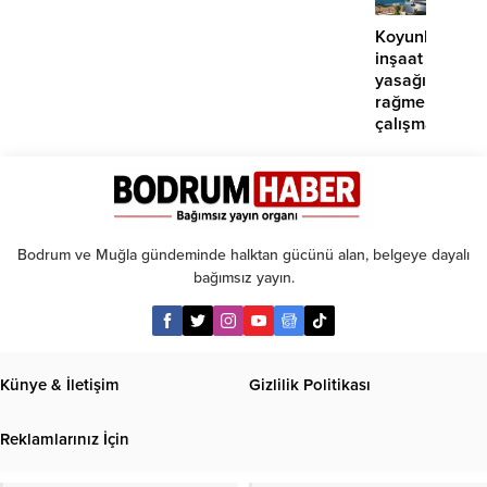
2
atma
yaralı
çabam
Koyunbaba’d
yok’
inşaat
yasağına
rağmen
çalışma
iddiası
Bodrum ve Muğla gündeminde halktan gücünü alan, belgeye dayalı
bağımsız yayın.
Künye & İletişim
Gizlilik Politikası
Reklamlarınız İçin