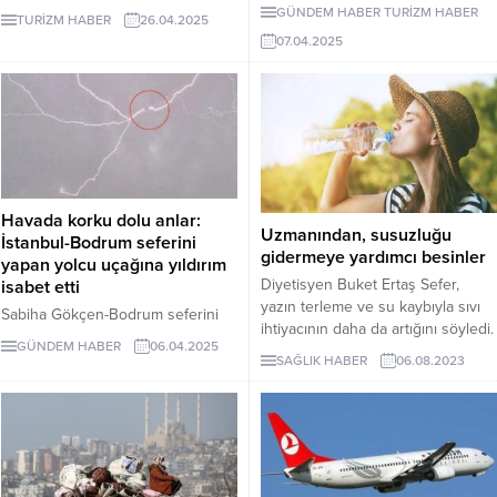
planlarına başladı. Zorlu bir kışın
Diyarbakır Ekspresi'nin yeni
GÜNDEM HABER
TURİZM HABER
TURİZM HABER
26.04.2025
ardından turizm sektörü yazı Rus
sezonunun ilk seferi 11 Nisan'da
07.04.2025
turistlerle hızlı karşılamaya
yapılacak. Ulaştırma ve Altyapı
hazırlanıyor.
Bakanı Abdulkadir Uraloğlu,
konuya yönelik açıklamada
bulundu.
Havada korku dolu anlar:
Uzmanından, susuzluğu
İstanbul-Bodrum seferini
gidermeye yardımcı besinler
yapan yolcu uçağına yıldırım
Diyetisyen Buket Ertaş Sefer,
isabet etti
yazın terleme ve su kaybıyla sıvı
Sabiha Gökçen-Bodrum seferini
ihtiyacının daha da artığını söyledi.
yapan Pegasus uçağına yıldırım
GÜNDEM HABER
06.04.2025
Ertaş, "Vücudun bütün
isabet etti.
SAĞLIK HABER
06.08.2023
hücrelerinin sağlıklı çalışabilmesi
için belli bir su yüzdesine sahip
olması gerekir. Halsizlik,
yorgunluk, eklemlerde ağrı, baş
ağrısı, kabızlık, hatta anlam
verilemeyen yemek yeme