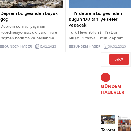
isteğinin dahi kaynağının susuzluk
olabilir" dedi.
Deprem bölgesinden büyük
THY deprem bölgesinden
göç
bugün 170 tahliye seferi
yapacak
Deprem sonrası yaşanan
koordinasyonsuzluk, yardımlara
Türk Hava Yolları (THY) Basın
rağmen barınma ve beslenme
Müşaviri Yahya Üstün, deprem
sorununu engelleyemedi. 10 ilden
bölgesinden bugün de 170 tahliye
GÜNDEM HABER
17.02.2023
GÜNDEM HABER
09.02.2023
İstanbul, Ankara ve İzmir’e bü-yük
seferi yapılacağını duyurdu.
göç var.
GÜNDEM
HABERLERİ
Terörsüz