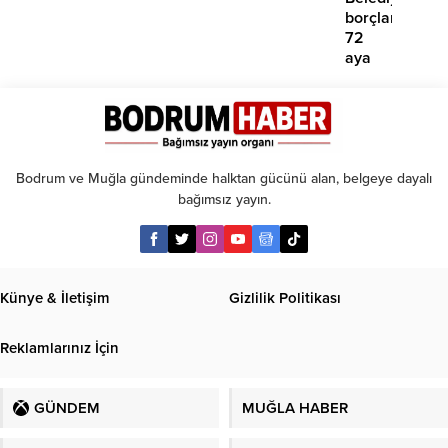
borçlara
72
aya
kadar
taksit
Bodrum ve Muğla gündeminde halktan gücünü alan, belgeye dayalı
bağımsız yayın.
Künye & İletişim
Gizlilik Politikası
Reklamlarınız İçin
GÜNDEM
MUĞLA HABER