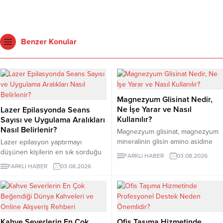
Benzer Konular
Magnezyum Glisinat Nedir,
Ne İşe Yarar ve Nasıl
Lazer Epilasyonda Seans
Kullanılır?
Sayısı ve Uygulama Aralıkları
Nasıl Belirlenir?
Magnezyum glisinat, magnezyum
mineralinin glisin amino asidine
Lazer epilasyon yaptırmayı
bağlandığı bir takviye formudur.
düşünen kişilerin en sık sorduğu
FARKLI HABER
03.08.2026
Glisin, vücudun protein yapımında
konuların başında kaç seans
FARKLI HABER
03.08.2026
kullandığı en küçük amino asittir
gerektiği gelir. Ancak bu soruya
ve burada minerali taşıyan bileşen
herkes için geçerli tek bir sayı
olarak görev yapar.
vermek mümkün değildir. Cilt
rengi, kılın kalınlığı, uygulama
bölgesi ve hormonal özellikler
Kahve Severlerin En Çok
Ofis Taşıma Hizmetinde
seans planını etkileyebilir. İzmir