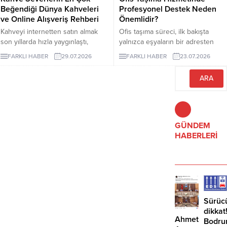
Beğendiği Dünya Kahveleri
Profesyonel Destek Neden
lazer epilasyon seçenekleri
ve Online Alışveriş Rehberi
Önemlidir?
araştırılırken kısa sürede kesin
sonuç vadeden açıklamalarla
Kahveyi internetten satın almak
Ofis taşıma süreci, ilk bakışta
karşılaşılabilir....
son yıllarda hızla yaygınlaştı,
yalnızca eşyaların bir adresten
çünkü artık dünyanın en özel
başka bir adrese götürülmesi gibi
FARKLI HABER
29.07.2026
FARKLI HABER
23.07.2026
yörelerinden gelen çekirdekler
görünse de kurumsal işletmeler
birkaç tıkla kapınıza kadar
için bundan çok daha geniş bir
ulaşabiliyor.
anlam taşır.
GÜNDEM
HABERLERİ
Sürüc
dikkat
Ahmet
Bodru