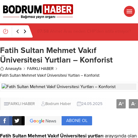
07:26
Muğla’da 2 Milyon 280 Bin TL’lik Akü
Hırsızlığı Zanlısı Yakalandı
Fatih Sultan Mehmet Vakıf
Üniversitesi Yurtları – Konforist
Anasayfa
FARKLI HABER
Fatih Sultan Mehmet Vakıf Üniversitesi Yurtları – Konforist
A
A
+
-
FARKLI HABER
Bodrum Haber
24.05.2025
ABONE OL
Fatih Sultan Mehmet Vakıf Üniversitesi yurtları
arayışında olan