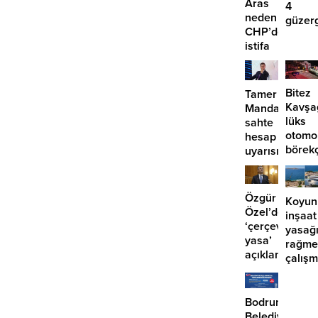
Aras
4
neden
güzer
CHP’den
EDS
istifa
başlıy
etmiyor?
Bitez
Tamer
Kavşa
Mandalinci’de
lüks
sahte
otomo
hesap
börek
uyarısı
girdi:
2
yaralı
Özgür
Koyun
Özel’den
inşaat
‘çerçeve
yasağ
yasa’
rağme
açıklaması:
çalış
‘İmza
iddias
atma
çabamız
Bodrum
yok’
Belediyesinde