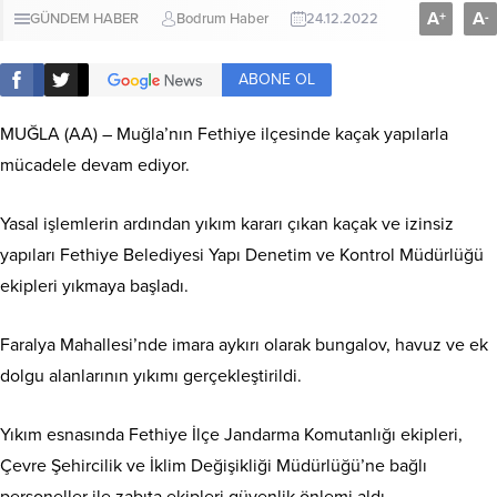
A
A
+
-
GÜNDEM HABER
Bodrum Haber
24.12.2022
ABONE OL
MUĞLA (AA) – Muğla’nın Fethiye ilçesinde kaçak yapılarla
mücadele devam ediyor.
Yasal işlemlerin ardından yıkım kararı çıkan kaçak ve izinsiz
yapıları Fethiye Belediyesi Yapı Denetim ve Kontrol Müdürlüğü
ekipleri yıkmaya başladı.
Faralya Mahallesi’nde imara aykırı olarak bungalov, havuz ve ek
dolgu alanlarının yıkımı gerçekleştirildi.
Yıkım esnasında Fethiye İlçe Jandarma Komutanlığı ekipleri,
Çevre Şehircilik ve İklim Değişikliği Müdürlüğü’ne bağlı
personeller ile zabıta ekipleri güvenlik önlemi aldı.