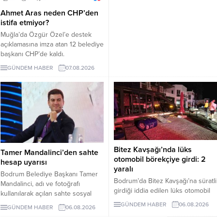
Ahmet Aras neden CHP’den
istifa etmiyor?
Muğla’da Özgür Özel’e destek
açıklamasına imza atan 12 belediye
başkanı CHP’de kaldı.
Milletvekilleri Yeni Parti’ye
GÜNDEM HABER
07.08.2026
geçerken belediye başkanlarının
tutumu ve CHP yönetiminin
sessizliği tartışılıyor.
Bitez Kavşağı’nda lüks
Tamer Mandalinci’den sahte
otomobil börekçiye girdi: 2
hesap uyarısı
yaralı
Bodrum Belediye Başkanı Tamer
Bodrum’da Bitez Kavşağı’na süratli
Mandalinci, adı ve fotoğrafı
girdiği iddia edilen lüks otomobil
kullanılarak açılan sahte sosyal
börekçiye girdi. Kazada sürücü ve
medya hesaplarına karşı uyarıda
GÜNDEM HABER
06.08.2026
GÜNDEM HABER
06.08.2026
yolcu yaralandı.
bulundu. Mandalinci, tek resmî