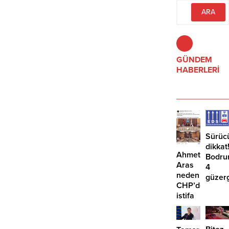
hesabının @tamermandalinci
olduğunu açıkladı.
GÜNDEM
HABERLERİ
Sürüc
dikkat
Ahmet
Bodru
Aras
4
neden
güzer
CHP’den
EDS
istifa
başlıy
etmiyor?