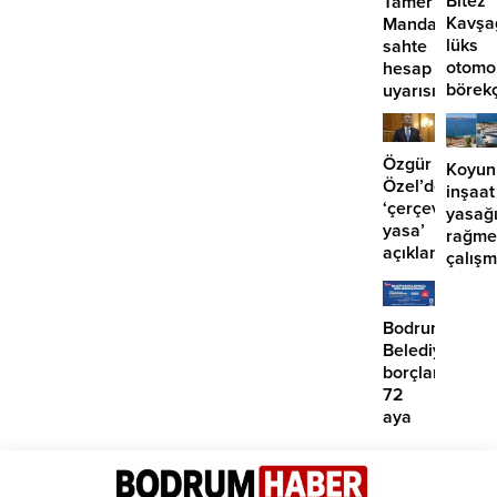
Bitez
Tamer
Kavşa
Mandalinci’de
lüks
sahte
otomo
hesap
börek
uyarısı
girdi:
2
yaralı
Özgür
Koyun
Özel’den
inşaat
‘çerçeve
yasağ
yasa’
rağme
açıklaması:
çalış
‘İmza
iddias
atma
çabamız
Bodrum
yok’
Belediyesinde
borçlara
72
aya
kadar
taksit