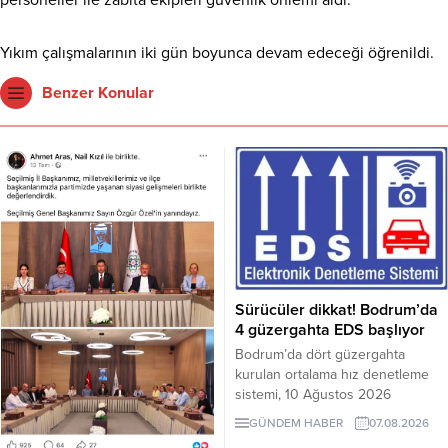
Yıkım çalışmalarının iki gün boyunca devam edeceği öğrenildi.
Benzer Konular
Sürücüler dikkat! Bodrum’da
4 güzergahta EDS başlıyor
Bodrum’da dört güzergahta
kurulan ortalama hız denetleme
sistemi, 10 Ağustos 2026
Pazartesi günü devreye girecek.
GÜNDEM HABER
07.08.2026
İşte EDS uygulanacak yollar.