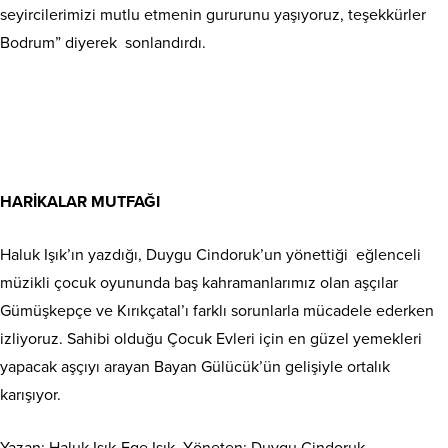
seyircilerimizi mutlu etmenin gururunu yaşıyoruz, teşekkürler
Bodrum” diyerek sonlandırdı.
HARİKALAR MUTFAĞI
Haluk Işık’ın yazdığı, Duygu Cindoruk’un yönettiği eğlenceli
müzikli çocuk oyununda baş kahramanlarımız olan aşçılar
Gümüşkepçe ve Kırıkçatal’ı farklı sorunlarla mücadele ederken
izliyoruz. Sahibi olduğu Çocuk Evleri için en güzel yemekleri
yapacak aşçıyı arayan Bayan Gülücük’ün gelişiyle ortalık
karışıyor.
Yazan: Haluk Işık-Ege Işık, Yöneten: Duygu Cindoruk