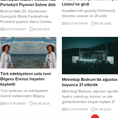
Listesi’ne girdi
Portekizli Piyanist Sahne Aldı
Kuşadası’nda geçmişi Prehistorik
Bodrum'daki 23. Uluslararası
döneme uzanan ve 26 yıldır
Gümüşlük Müzik Festivali'nde
kesintisiz kazılan Kadıkalesi-Anaia
Portekizli piyanist Vasco Dantas,
KÜLTÜR SANAT
05.08.2026
Höyüğü, UNESCO Dünya Mirası
Antik Taş Ocağı'nda Fado ezgileri
KÜLTÜR SANAT
05.08.2026
Geçici Listesi’ne girdi. Bu
ve kendi besteleriyle konser
gelişmeyle birlikte Türkiye’nin
verdi. Festival, 6 ve 8 Ağustos'ta
listedeki kültür varlığı sayısı 81’e
diğer piyanistlerle devam edecek.
yükseldi.
Türk edebiyatının usta ismi
Bilgesu Erenus hayatını
Metreküp Bodrum’da ağustos
kaybetti
boyunca 21 etkinlik
Türk tiyatrosu ve edebiyatının
Metreküp Bodrum, ağustos ayında
önemli isimlerinden Bilgesu
tiyatro, stand-up, konser ve aile
Erenus hayatını kaybetti.
gösterilerinden oluşan toplam 21
KÜLTÜR SANAT
05.08.2026
etkinlikle sanatseverleri
KÜLTÜR SANAT
03.08.2026
ağırlayacak.