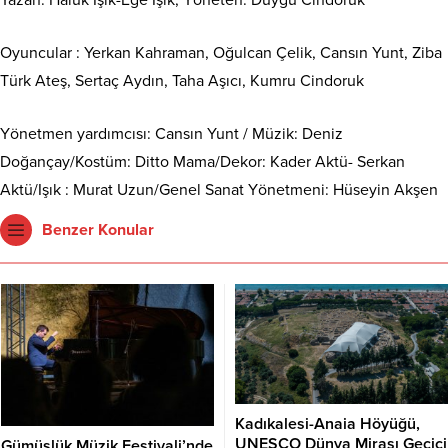
Oyuncular : Yerkan Kahraman, Oğulcan Çelik, Cansın Yunt, Ziba
Türk Ateş, Sertaç Aydın, Taha Aşıcı, Kumru Cindoruk
Yönetmen yardımcısı: Cansın Yunt / Müzik: Deniz
Doğançay/Kostüm: Ditto Mama/Dekor: Kader Aktü- Serkan
Aktü/Işık : Murat Uzun/Genel Sanat Yönetmeni: Hüseyin Akşen
Benzer Konular
Kadıkalesi-Anaia Höyüğü,
UNESCO Dünya Mirası Geçici
Gümüşlük Müzik Festivali’nde