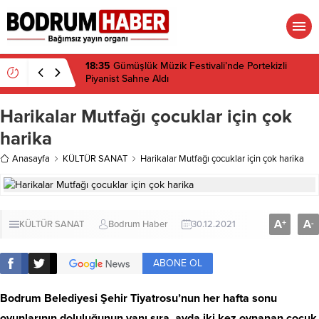
18:35
Gümüşlük Müzik Festivali’nde Portekizli
Piyanist Sahne Aldı
Harikalar Mutfağı çocuklar için çok
harika
Anasayfa
KÜLTÜR SANAT
Harikalar Mutfağı çocuklar için çok harika
A
A
+
-
KÜLTÜR SANAT
Bodrum Haber
30.12.2021
ABONE OL
Bodrum Belediyesi Şehir Tiyatrosu’nun her hafta sonu
oyunlarının doluluğunun yanı sıra, ayda iki kez oynanan çocuk