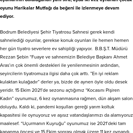
oyunu Harikalar Mutfağı da beğeni ile izlenmeye devam
ediyor.
Bodrum Belediyesi Şehir Tiyatrosu Sahnesi gerek kendi
sahnelediği oyunlar, gerekse konuk oyunları ile hemen hemen
her gün tiyatro severlere ev sahipliği yapıyor. B.B.Ş.T. Müdürü
Rezzan Şebin “Fuaye ve sahnemizin Belediye Başkanı Ahmet
Aras’ın çok önemli destekleri ile yenilenmesinin ardından,
seyircilerin tiyatromuza ilgisi daha çok arttı. ”En iyi reklam
kulaktan kulağadır” derler ya, bizde de aynen öyle oldu desek
yeridir. 15 Ekim 2021’de sezonu açtığımız “Kocasını Pişiren
Kadın” oyunumuz, 6 kez oynanmasına rağmen, dün akşam salon
doluydu. Kaldı ki, pandemi koşulları gereği yarım koltuk
kapasitesi ile oynuyoruz ve aşısız vatandaşlarımızı da alamıyoruz
maalesef. “Uçurmanın Kuyruğu” oyunumuz ise 2021’deki tam
kapanma öncesi ve 15 Ekim sonrası olmak üzere 11 kez oynandı.