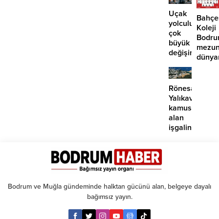
teklifi
Yüksel
için o
Uçak
Bahçe
tarihe
yolculuklarınd
Koleji
işaret
çok
Bodr
edildi
büyük
mezun
değişim:
dünya
Artık
seçkin
paralı
üniver
oluyor!
kabul
Rönesans
Yalıkavak’ta
kamusal
alan
işgalini
sürdürüyor
Bodrum ve Muğla gündeminde halktan gücünü alan, belgeye dayalı
bağımsız yayın.