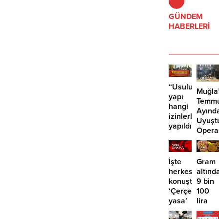
GÜNDEM
HABERLERİ
“Usuluk’taki
Muğla
yapı
Temm
hangi
Ayınd
izinlerle
Uyuşt
yapıldı?”
Opera
29
Tutuk
İşte
Gram
herkesin
altınd
konuştuğu
9 bin
‘Çerçeve
100
yasa’
lira
kanun
öngör