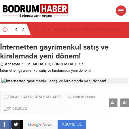
07:26
Muğla’da 2 Milyon 280 Bin TL’lik Akü
Hırsızlığı Zanlısı Yakalandı
İnternetten gayrimenkul satış ve
kiralamada yeni dönem!
Anasayfa
EMLAK HABER
,
GÜNDEM HABER
İnternetten gayrimenkul satış ve kiralamada yeni dönem!
EMLAK HABER
GÜNDEM HABER
Bodrum Haber
A
A
+
-
01.06.2022
ABONE OL