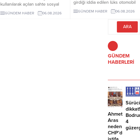
girdiği iddia edilen lüks otomobil
kullanılarak açılan sahte sosyal
börekçiye girdi. Kazada sürücü ve
medya hesaplarına karşı uyarıda
GÜNDEM HABER
06.08.2026
GÜNDEM HABER
06.08.2026
yolcu yaralandı.
bulundu. Mandalinci, tek resmî
hesabının @tamermandalinci
olduğunu açıkladı.
GÜNDEM
HABERLERİ
Sürüc
dikkat
Ahmet
Bodru
Aras
4
neden
güzer
CHP’den
EDS
istifa