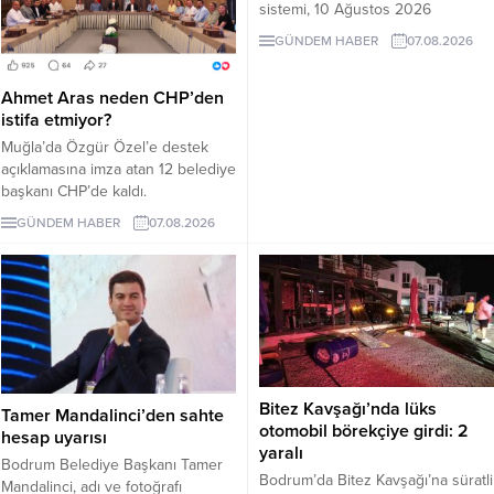
sistemi, 10 Ağustos 2026
Pazartesi günü devreye girecek.
GÜNDEM HABER
07.08.2026
İşte EDS uygulanacak yollar.
Ahmet Aras neden CHP’den
istifa etmiyor?
Muğla’da Özgür Özel’e destek
açıklamasına imza atan 12 belediye
başkanı CHP’de kaldı.
Milletvekilleri Yeni Parti’ye
GÜNDEM HABER
07.08.2026
geçerken belediye başkanlarının
tutumu ve CHP yönetiminin
sessizliği tartışılıyor.
Bitez Kavşağı’nda lüks
Tamer Mandalinci’den sahte
otomobil börekçiye girdi: 2
hesap uyarısı
yaralı
Bodrum Belediye Başkanı Tamer
Bodrum’da Bitez Kavşağı’na süratli
Mandalinci, adı ve fotoğrafı