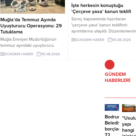
İşte herkesin konuştuğu
‘Çerçeve yasa’ kanun teklifi
Süreç kapsamında hazırlanan
Muğla’da Temmuz Ayında
'çerçeve yasa' kanun teklifinin
Uyuşturucu Operasyonu: 29
ayrıntılarına ulaşıldı. Düzenlemenin
Tutuklama
uygulanması Milli Güvenlik
Muğla Emniyet Müdürlüğünün
GÜNDEM HABER
05.08.2026
Kurulu’nun PKK/KCK ile bağlantılı
temmuz ayındaki uyuşturucu
yapıların feshedildiğini ve
operasyonlarında 243 şüpheli
GÜNDEM HABER
05.08.2026
silahların tamamen bırakıldığını
gözaltına alındı, 29 kişi tutuklandı.
tespit etmesi şartına bağlanıyor.
GÜNDEM
HABERLERİ
Bodrum
“Usulu
Belediyesinde
yapı
borçlara
hangi
72