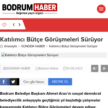
06:05
Antalya’da zirve Rusların: 7 ayda rekor
Katılımcı Bütçe Görüşmeleri Sürüyor
Anasayfa
GÜNDEM HABER
Katılımcı Bütçe Görüşmeleri Sürüyor
A
A
+
-
GÜNDEM HABER
Bodrum Haber
10.08.2022
ABONE OL
Bodrum Belediye Başkanı Ahmet Aras’ın sosyal demokrat
belediyecilik anlayışıyla geçtiğimiz yıl başlattığı çalışmalar
kapsamında Katılımcı Bütçe Görüşmeleri devam ediyor.