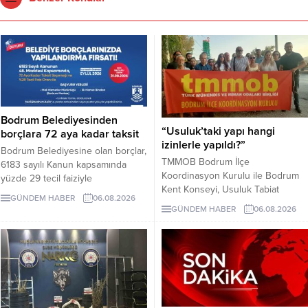
Bodrum Belediyesinden
“Usuluk’taki yapı hangi
borçlara 72 aya kadar taksit
izinlerle yapıldı?”
Bodrum Belediyesine olan borçlar,
TMMOB Bodrum İlçe
6183 sayılı Kanun kapsamında
Koordinasyon Kurulu ile Bodrum
yüzde 29 tecil faiziyle
Kent Konseyi, Usuluk Tabiat
taksitlendirilebilecek. Gerçek
GÜNDEM HABER
06.08.2026
Parkı’ndaki “flamingo yapısı” ve
kişiler için 48 aya, belirli koşulları
GÜNDEM HABER
06.08.2026
diğer uygulamaların dayandığı
sağlayan tüzel kişiler için 72 aya
izinlerin açıklanmasını istedi.
kadar taksit uygulanacak. Son
Yapılan açıklamada, geçmiş yargı
başvuru tarihi 31 Ağustos 2026.
kararlarının uygulanması ve
korunan alanda geri dönüşü
olmayan müdahalelerden
kaçınılması çağrısında bulunuldu.