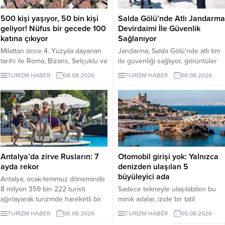
500 kişi yaşıyor, 50 bin kişi
Salda Gölü’nde Atlı Jandarma
geliyor! Nüfus bir gecede 100
Devirdaimi İle Güvenlik
katına çıkıyor
Sağlanıyor
Milattan önce 4. Yüzyıla dayanan
Jandarma, Salda Gölü'nde atlı tim
tarihi ile Roma, Bizans, Selçuklu ve
ile güvenliği sağlıyor, görüntüler
Osmanlı dönemlerine ev sahipliği
sosyal medyada yoğun ilgi gördü.
TURİZM HABER
08.08.2026
TURİZM HABER
08.08.2026
yapan Antalya'nın turizm merkezi
Kaleiçi'nin yaklaşık 500 kişi olan
nüfusu özellikle yaz ayları ve
turizm döneminde 100 katına
çıkıyor.
Antalya’da zirve Rusların: 7
Otomobil girişi yok: Yalnızca
ayda rekor
denizden ulaşılan 5
büyüleyici ada
Antalya, ocak-temmuz döneminde
8 milyon 359 bin 222 turisti
Sadece tekneyle ulaşılabilen bu
ağırlayarak turizmde hareketli bir
minik adalar, izole bir tatil
dönemi geride bıraktı. 1 milyon
arayanlara eşsiz deneyimler
TURİZM HABER
06.08.2026
TURİZM HABER
05.08.2026
979 bin ziyaretçiyle listenin ilk
sunuyor. Peki, bu adaları farklı