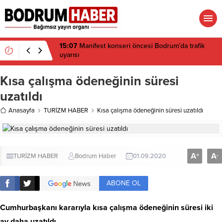
15:07
Manifest konseri öncesi Bodrum’da trafik
uyarısı
Kısa çalışma ödeneğinin süresi
uzatıldı
Anasayfa
TURİZM HABER
Kısa çalışma ödeneğinin süresi uzatıldı
A
A
+
-
TURİZM HABER
Bodrum Haber
01.09.2020
ABONE OL
Cumhurbaşkanı kararıyla kısa çalışma ödeneğinin süresi iki
ay daha uzatıldı.