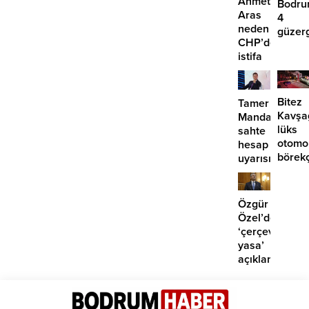
Ahmet
Bodru
Aras
4
neden
güzer
CHP’den
EDS
istifa
başlıy
etmiyor?
Bitez
Tamer
Kavşa
Mandalinci’de
lüks
sahte
otomo
hesap
börek
uyarısı
girdi:
2
yaralı
Özgür
Özel’den
‘çerçeve
yasa’
açıklaması:
‘İmza
atma
çabamız