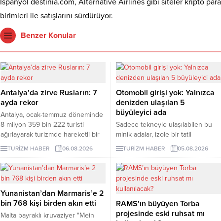
İspanyol destinia.com, Alternative Airlines gibi siteler kripto para
birimleri ile satışlarını sürdürüyor.
Benzer Konular
Antalya’da zirve Rusların: 7
Otomobil girişi yok: Yalnızca
ayda rekor
denizden ulaşılan 5
büyüleyici ada
Antalya, ocak-temmuz döneminde
8 milyon 359 bin 222 turisti
Sadece tekneyle ulaşılabilen bu
ağırlayarak turizmde hareketli bir
minik adalar, izole bir tatil
dönemi geride bıraktı. 1 milyon
arayanlara eşsiz deneyimler
TURİZM HABER
06.08.2026
TURİZM HABER
05.08.2026
979 bin ziyaretçiyle listenin ilk
sunuyor. Peki, bu adaları farklı
sırasında yer alan Ruslar, kente
kılan özellikler nelerdir? İşte
gelen her 4 turistten birini
yanıtı...
oluşturdu.
Yunanistan’dan Marmaris’e 2
bin 768 kişi birden akın etti
RAMS’ın büyüyen Torba
projesinde eski ruhsat mı
Malta bayraklı kruvaziyer "Mein