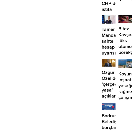
CHP’den
EDS
istifa
başlıy
etmiyor?
Bitez
Tamer
Kavşa
Mandalinci’de
lüks
sahte
otomo
hesap
börek
uyarısı
girdi:
2
yaralı
Özgür
Koyun
Özel’den
inşaat
‘çerçeve
yasağ
yasa’
rağme
açıklaması:
çalış
‘İmza
iddias
atma
çabamız
Bodrum
yok’
Belediyesinde
borçlara