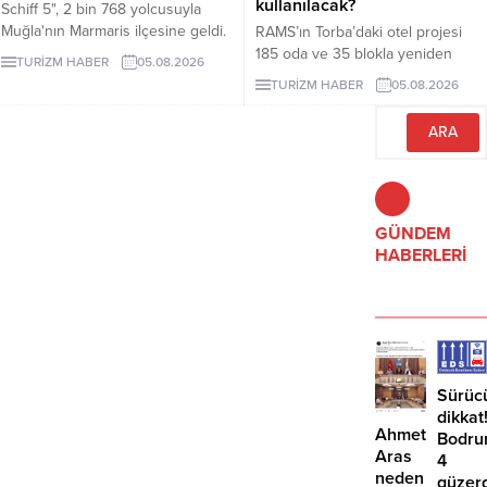
kullanılacak?
Schiff 5", 2 bin 768 yolcusuyla
Muğla'nın Marmaris ilçesine geldi.
RAMS’ın Torba’daki otel projesi
185 oda ve 35 blokla yeniden
TURİZM HABER
05.08.2026
gündeme geldi. Projeye 17 bin
TURİZM HABER
05.08.2026
286 metrekare orman vasıflı
Hazine alanı eklendi.
GÜNDEM
HABERLERİ
Sürüc
dikkat
Ahmet
Bodru
Aras
4
neden
güzer