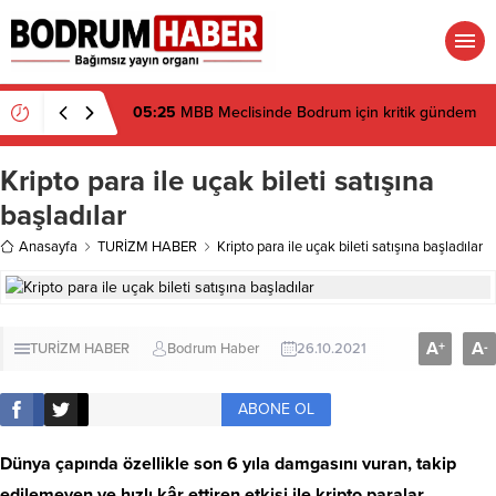
05:25
MBB Meclisinde Bodrum için kritik gündem
Kripto para ile uçak bileti satışına
başladılar
Anasayfa
TURİZM HABER
Kripto para ile uçak bileti satışına başladılar
A
A
+
-
TURİZM HABER
Bodrum Haber
26.10.2021
ABONE OL
Dünya çapında özellikle son 6 yıla damgasını vuran, takip
edilemeyen ve hızlı kâr ettiren etkisi ile kripto paralar