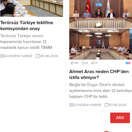
Terörsüz Türkiye teklifine
komisyondan onay
Terörsüz Türkiye süreci
kapsamında hazırlanan 12
maddelik kanun teklifi TBMM
Adalet Komisyonunda kabul edildi.
GÜNDEM HABER
08.08.2026
Teklif 5 ve 10 yıllık erteleme
düzenlemeleri içeriyor.
Ahmet Aras neden CHP’den
istifa etmiyor?
Muğla’da Özgür Özel’e destek
açıklamasına imza atan 12 belediye
başkanı CHP’de kaldı.
Milletvekilleri Yeni Parti’ye
GÜNDEM HABER
07.08.2026
geçerken belediye başkanlarının
tutumu ve CHP yönetiminin
sessizliği tartışılıyor.