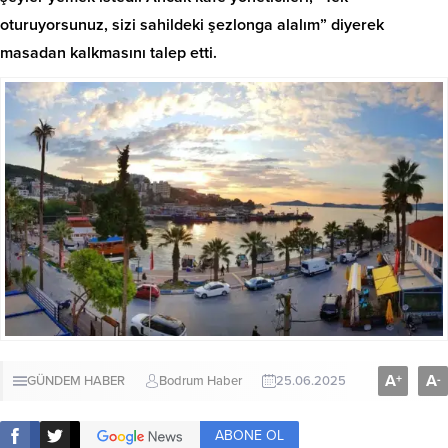
oturuyorsunuz, sizi sahildeki şezlonga alalım” diyerek
masadan kalkmasını talep etti.
A
A
+
-
GÜNDEM HABER
Bodrum Haber
25.06.2025
ABONE OL