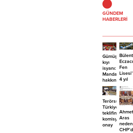
GÜNDEM
HABERLERİ
Bülent
Gümüşlük’te
Eczacı
kıyı
Fen
isyanı:
Lisesi
Mandalinci
4 yıl
hakkında
geçti,
suç
hâlâ
duyurusu
proje
Terörsüz
konuş
Türkiye
Ahme
teklifine
Aras
komisyondan
neden
onay
CHP’d