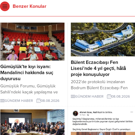
Benzer Konular
Bülent Eczacıbaşı Fen
Gümüşlük’te kıyı isyanı:
Lisesi’nde 4 yıl geçti, hâlâ
Mandalinci hakkında suç
proje konuşuluyor
duyurusu
2022’de protokolü imzalanan
Gümüşlük Forumu, Gümüşlük
Bodrum Bülent Eczacıbaşı Fen
Sahili’ndeki kaçak yapılaşma ve
Lisesi için dört yıl sonra hâlâ proje
GÜNDEM HABER
08.08.2026
Çayıraltı Halk Plajı’ndaki işgal
süreci görüşülüyor. Okulun ne
GÜNDEM HABER
08.08.2026
iddiaları nedeniyle Bodrum
zaman tamamlanacağı ve öğrenci
Belediye Başkanı Tamer
kabul edeceği belirsiz.
Mandalinci hakkında suç
duyurusunda bulundu.