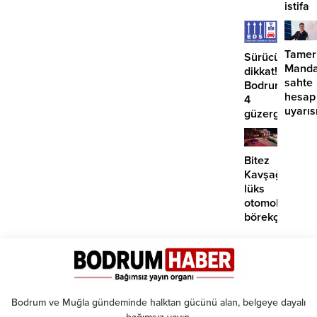
istifa
etmiyo
Tamer
Sürücüler
Manda
dikkat!
sahte
Bodrum’da
hesap
4
uyarıs
güzergahta
EDS
başlıyor
Bitez
Kavşağı’nda
lüks
otomobil
börekçiye
girdi:
2
yaralı
Bodrum ve Muğla gündeminde halktan gücünü alan, belgeye dayalı