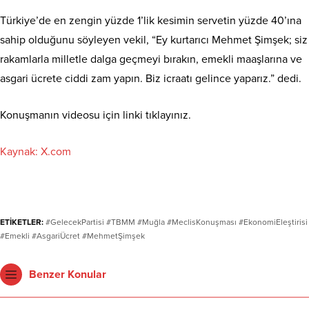
Türkiye’de en zengin yüzde 1’lik kesimin servetin yüzde 40’ına
sahip olduğunu söyleyen vekil, “Ey kurtarıcı Mehmet Şimşek; siz
rakamlarla milletle dalga geçmeyi bırakın, emekli maaşlarına ve
asgari ücrete ciddi zam yapın. Biz icraatı gelince yaparız.” dedi.
Konuşmanın videosu için linki tıklayınız.
Kaynak: X.com
ETİKETLER:
#GelecekPartisi #TBMM #Muğla #MeclisKonuşması #EkonomiEleştirisi
#Emekli #AsgariÜcret #MehmetŞimşek
Benzer Konular