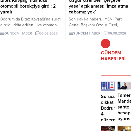
Bitez Kavşağı’nda lüks
Özgür Özel’den ‘çerçeve
otomobil börekçiye girdi: 2
yasa’ açıklaması: ‘İmza atma
yaralı
çabamız yok’
Bodrum’da Bitez Kavşağı’na süratli
Son dakika haberi... YENİ Parti
girdiği iddia edilen lüks otomobil
Genel Başkanı Özgür Özel,
börekçiye girdi. Kazada sürücü ve
çerçeve yasanın özensiz
GÜNDEM HABER
06.08.2026
GÜNDEM HABER
06.08.2026
yolcu yaralandı.
hazırlandığını vurgulayarak "İmza
atma çabamız yok" dedi.
GÜNDEM
HABERLERİ
Tamer
Sürücüler
Manda
dikkat!
sahte
Bodrum’da
hesap
4
uyarıs
güzergahta
EDS