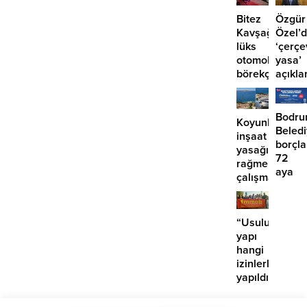
başlıyor
Bitez
Özgür
Kavşağı’nda
Özel’
lüks
‘çerçe
otomobil
yasa’
börekçiye
açıkla
girdi:
‘İmza
2
atma
yaralı
çabam
Bodr
Koyunbaba’d
yok’
Beled
inşaat
borçla
yasağına
72
rağmen
aya
çalışma
kadar
iddiası
taksit
“Usuluk’taki
yapı
hangi
izinlerle
yapıldı?”