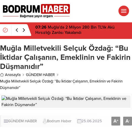
07:26
Muğla’da 2 Milyon 280 Bin TL’lik Akü
Hırsızlığı Zanlısı Yakalandı
Muğla Milletvekili Selçuk Özdağ: “Bu
İktidar Çalışanın, Emeklinin ve Fakirin
Düşmanıdır”
Anasayfa
GÜNDEM HABER
Muğla Milletvekili Selçuk Özdağ: “Bu İktidar Çalışanın, Emeklinin ve Fakirin
Düşmanıdır”
A
A
+
-
GÜNDEM HABER
Bodrum Haber
25.06.2025