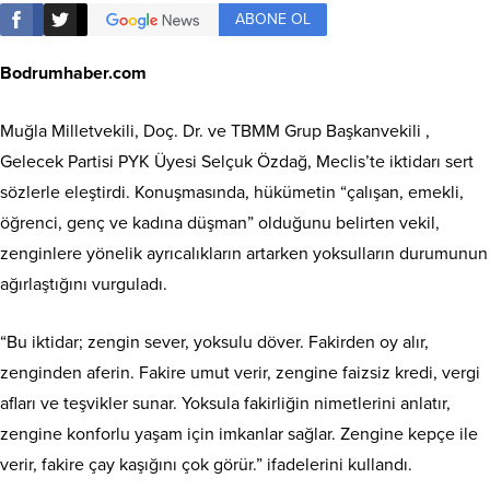
ABONE OL
Bodrumhaber.com
Muğla Milletvekili, Doç. Dr. ve TBMM Grup Başkanvekili ,
Gelecek Partisi PYK Üyesi Selçuk Özdağ, Meclis’te iktidarı sert
sözlerle eleştirdi. Konuşmasında, hükümetin “çalışan, emekli,
öğrenci, genç ve kadına düşman” olduğunu belirten vekil,
zenginlere yönelik ayrıcalıkların artarken yoksulların durumunun
ağırlaştığını vurguladı.
“Bu iktidar; zengin sever, yoksulu döver. Fakirden oy alır,
zenginden aferin. Fakire umut verir, zengine faizsiz kredi, vergi
afları ve teşvikler sunar. Yoksula fakirliğin nimetlerini anlatır,
zengine konforlu yaşam için imkanlar sağlar. Zengine kepçe ile
verir, fakire çay kaşığını çok görür.” ifadelerini kullandı.