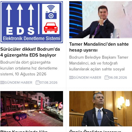
Tamer Mandalinci’den sahte
Sürücüler dikkat! Bodrum’da
hesap uyarısı
4 güzergahta EDS başlıyor
Bodrum Belediye Başkanı Tamer
Bodrum’da dört güzergahta
Mandalinci, adı ve fotoğrafı
kurulan ortalama hız denetleme
kullanılarak açılan sahte sosyal
sistemi, 10 Ağustos 2026
medya hesaplarına karşı uyarıda
GÜNDEM HABER
06.08.2026
Pazartesi günü devreye girecek.
bulundu. Mandalinci, tek resmî
GÜNDEM HABER
07.08.2026
İşte EDS uygulanacak yollar.
hesabının @tamermandalinci
olduğunu açıkladı.