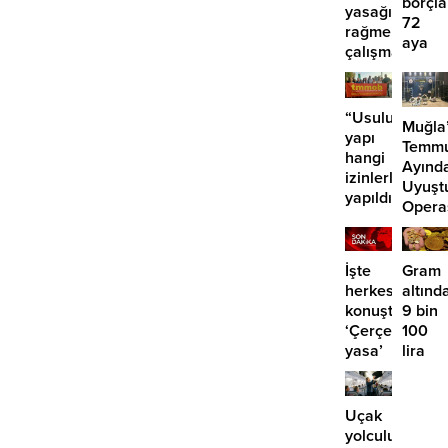
borçla
yasağına
72
rağmen
aya
çalışma
kadar
iddiası
taksit
“Usuluk’taki
Muğla
yapı
Temm
hangi
Ayınd
izinlerle
Uyuşt
yapıldı?”
Opera
29
Tutuk
İşte
Gram
herkesin
altınd
konuştuğu
9 bin
‘Çerçeve
100
yasa’
lira
kanun
öngör
teklifi
Yüksel
için o
Uçak
tarihe
yolculuklarınd