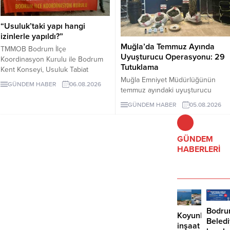
“Usuluk’taki yapı hangi
izinlerle yapıldı?”
Muğla’da Temmuz Ayında
TMMOB Bodrum İlçe
Uyuşturucu Operasyonu: 29
Koordinasyon Kurulu ile Bodrum
Tutuklama
Kent Konseyi, Usuluk Tabiat
Muğla Emniyet Müdürlüğünün
Parkı’ndaki “flamingo yapısı” ve
GÜNDEM HABER
06.08.2026
temmuz ayındaki uyuşturucu
diğer uygulamaların dayandığı
operasyonlarında 243 şüpheli
izinlerin açıklanmasını istedi.
GÜNDEM HABER
05.08.2026
gözaltına alındı, 29 kişi tutuklandı.
Yapılan açıklamada, geçmiş yargı
kararlarının uygulanması ve
korunan alanda geri dönüşü
GÜNDEM
olmayan müdahalelerden
HABERLERİ
kaçınılması çağrısında bulunuldu.
Bodr
Koyunbaba’d
Beled
inşaat