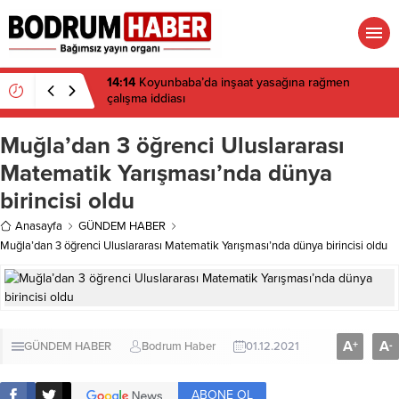
14:14
Koyunbaba’da inşaat yasağına rağmen
çalışma iddiası
Muğla’dan 3 öğrenci Uluslararası
Matematik Yarışması’nda dünya
birincisi oldu
Anasayfa
GÜNDEM HABER
Muğla’dan 3 öğrenci Uluslararası Matematik Yarışması’nda dünya birincisi oldu
A
A
+
-
GÜNDEM HABER
Bodrum Haber
01.12.2021
ABONE OL