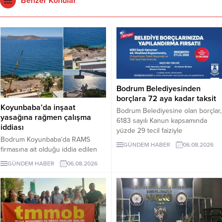
Benzer Konular
Bodrum Belediyesinden
borçlara 72 aya kadar taksit
Koyunbaba’da inşaat
Bodrum Belediyesine olan borçlar,
yasağına rağmen çalışma
6183 sayılı Kanun kapsamında
iddiası
yüzde 29 tecil faiziyle
Bodrum Koyunbaba’da RAMS
taksitlendirilebilecek. Gerçek
GÜNDEM HABER
06.08.2026
firmasına ait olduğu iddia edilen
kişiler için 48 aya, belirli koşulları
alanda, inşaat yasağı döneminde
sağlayan tüzel kişiler için 72 aya
GÜNDEM HABER
06.08.2026
peyzaj, yol yapımı ve satıh
kadar taksit uygulanacak. Son
düzeltme çalışmaları yapıldığı ileri
başvuru tarihi 31 Ağustos 2026.
sürüldü.