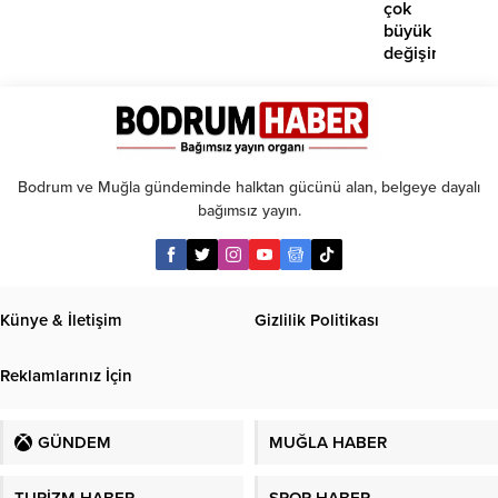
işaret
çok
edildi
büyük
değişim:
Artık
paralı
oluyor!
Bodrum ve Muğla gündeminde halktan gücünü alan, belgeye dayalı
bağımsız yayın.
Künye & İletişim
Gizlilik Politikası
Reklamlarınız İçin
GÜNDEM
MUĞLA HABER
TURİZM HABER
SPOR HABER