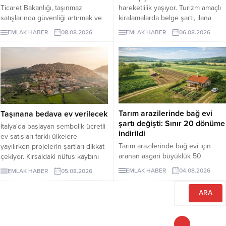
Ticaret Bakanlığı, taşınmaz
hareketlilik yaşıyor. Turizm amaçlı
satışlarında güvenliği artırmak ve
kiralamalarda belge şartı, ilana
dolandırıcılık riskini azaltmak
çıkan günlük kiralık mülk sayısını 7
EMLAK HABER
08.08.2026
EMLAK HABER
06.08.2026
amacıyla hayata geçireceği
binin altına düşürürken, fiyatlar da
Güvenli Ödeme Sistemi'nin
yukarı çıktı. Akdeniz ve Ege’de
zorunlu uygulama tarihini 1 Ekim
yazlıkların günlük kirası 6 bin lira
2026'ya erteledi. Düzenlemeyle
ile 75 bin lira arasında değişti.
birlikte konut ve diğer taşınmaz
Lüks villaların aylık kira tutarları 10
alım satımlarında ödeme
milyon liraya kadar yükseldi.
işlemlerinin daha güvenli bir
Sektör...
yapıya kavuşturulması
Tarım arazilerinde bağ evi
Taşınana bedava ev verilecek
hedefleniyor.
şartı değişti: Sınır 20 dönüme
İtalya'da başlayan sembolik ücretli
indirildi
ev satışları farklı ülkelere
Tarım arazilerinde bağ evi için
yayılırken projelerin şartları dikkat
aranan asgari büyüklük 50
çekiyor. Kırsaldaki nüfus kaybını
dönümden 20 dönüme indirildi.
önlemeyi amaçlayan
EMLAK HABER
04.08.2026
EMLAK HABER
05.08.2026
Düzenleme, izinsiz bungalovları
uygulamalarda evler ücretsiz veya
otomatik olarak yasallaştırmıyor.
1 euro gibi bedellerle devredilse
de alıcıların belli şartları
yerinegetirmesi gerekiyor.