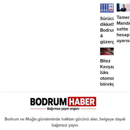
etmiyo
Tamer
Sürücüler
Manda
dikkat!
sahte
Bodrum’da
hesap
4
uyarıs
güzergahta
EDS
başlıyor
Bitez
Kavşağı’nda
lüks
otomobil
börekçiye
girdi:
2
yaralı
Bodrum ve Muğla gündeminde halktan gücünü alan, belgeye dayalı
bağımsız yayın.