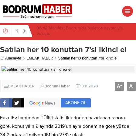
16:19
Gümüşlük’te kıyı isyanı: Mandalinci hakkında
suç duyurusu
Satılan her 10 konuttan 7’si ikinci el
Anasayfa
EMLAK HABER
Satılan her 10 konuttan 7’si ikinci el
A
A
+
-
EMLAK HABER
Bodrum Haber
13.11.2020
ABONE OL
FuzulEv tarafından TÜİK istatistiklerinden hazırlanan rapora
göre, konut yılın 9 ayında 2019’un aynı dönemine göre yüzde
34,2 artarak 1 milyon 161 bin 278’e ulaştı.