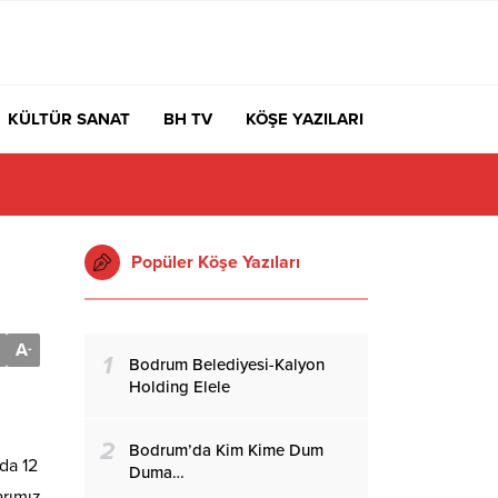
KÜLTÜR SANAT
BH TV
KÖŞE YAZILARI
Popüler Köşe Yazıları
A
-
1
Bodrum Belediyesi-Kalyon
Holding Elele
2
Bodrum’da Kim Kime Dum
da 12
Duma…
arımız,