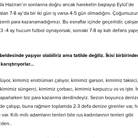
rda Haziran’ın sonlarına doğru ancak hareketin başlayıp Eylül’de
 kalan 7-8 ay’da bir iki gün iş varsa 4-5 gün olmadığını. Çoğumuzu
enli para kazanamadığımızı. Bu esnaflar içinde geçerlidir, çalışa
3 -4 ay hucum futbol oynayorsak, sonraki 7-8 ay katı defans yap
beldesinde yaşıyor olabiliriz ama tatilde değiliz. İkisi birbirind
 karıştırıyorlar…
lüyor, kimimiz enstrüman çalıyor, kimimiz garson, kimimiz taksici
kimimiz süngerci, kimimiz çorbacı, kimimiz karpuzcu vs vs işte. İ
l yaparlarken biz para kazanma derdindeyiz. Sezon boyunca deniz
e çalışıp, buna rağmen toplamda 2-3 defa denize girenler var, h
ar. Kıllı mıllı adamların tenleri bile rus kadınlarının tenleri gibi
den..