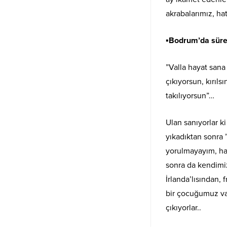
akrabalarımız, hat
▪︎Bodrum’da süre
”Valla hayat sana
çıkıyorsun, kırılsı
takılıyorsun”…
Ulan sanıyorlar 
yıkadıktan sonra
yorulmayayım, had
sonra da kendimiz
İrlanda’lısından, 
bir çocuğumuz va
çıkıyorlar..