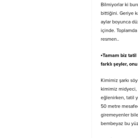
Bilmiyorlar ki bu
bittiğini. Geriye
aylar boyunca düz
içinde. Toplamda 
resmen..
▪︎Tamam biz tatil 
farklı şeyler, onu
Kimimiz şarkı söy
kimimiz midyeci, 
eğlenirken, tati
50 metre mesafed
giremeyenler bile v
bembeyaz bu yüz