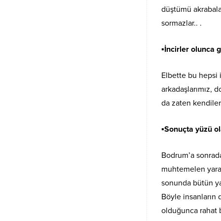
düştümü akrabaları
sormazlar.. .
▪︎İncirler olunca 
Elbette bu hepsi 
arkadaşlarımız, do
da zaten kendilerin
▪︎Sonuçta yüzü ol
Bodrum’a sonrada
muhtemelen yara b
sonunda bütün yaş
Böyle insanların 
olduğunca rahat b