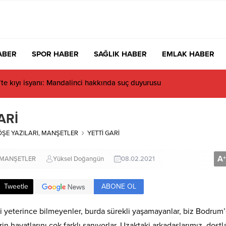
ABER
SPOR HABER
SAĞLIK HABER
EMLAK HABER
e kıyı isyanı: Mandalinci hakkında suç duyurusu
ARİ
ÖŞE YAZILARI
,
MANŞETLER
YETTİ GARİ
A
+
MANŞETLER
Yüksel Doğangün
08.02.2021
ABONE OL
Tweetle
 yeterince bilmeyenler, burda sürekli yaşamayanlar, biz Bodrum’
n hayatlarını çok farklı sanıyorlar. Uzaktaki arkadaşlarımız, dostl