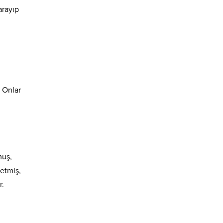
arayıp
n
. Onlar
muş,
 etmiş,
r.