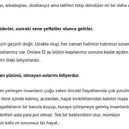
, arkadaşları, dostlarıyız ama tatilleri bitip döndüler mi bir daha 
giderler, sonraki sene şeftaliler olunca gelirler.
için geçerli değil. Uzakta olup, her zaman halimizi hatrımızı sora
stlarımız var. Onlara 12 ay bütün kapılarımız sonuna kadar açıktır
i illaki biliyorlardır..
an yüzünü, olmayan astarını biliyordur.
n yerleşen insanların çoğu zaten önceki hayatlarında çok yorul
ere içinde kalmış, acılardan, hayal kırıklıklarından kaleler inşaa
adıklarını bir bavula koyup, buraya iyileşmeye gelmiş insanlardı
dertleri asla para pul olmaz. Tek bir beklentileri olur, mümkün
ir kafa ve sorunsuz bir hayat..