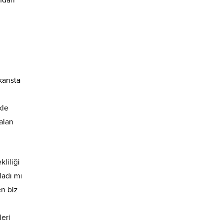
kansta
kle
alan
liliği
ladı mı
en biz
leri