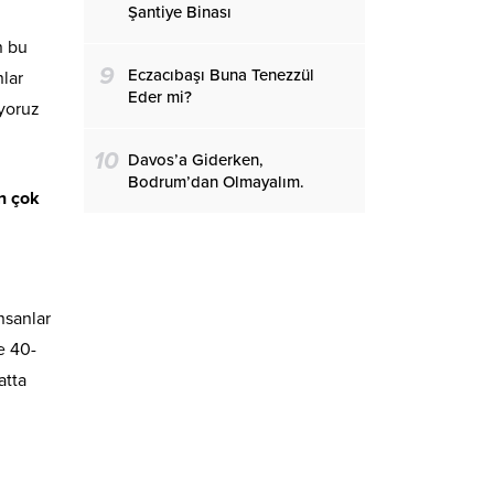
Şantiye Binası
n bu
9
Eczacıbaşı Buna Tenezzül
nlar
Eder mi?
ıyoruz
10
Davos’a Giderken,
Bodrum’dan Olmayalım.
en çok
,
nsanlar
e 40-
atta