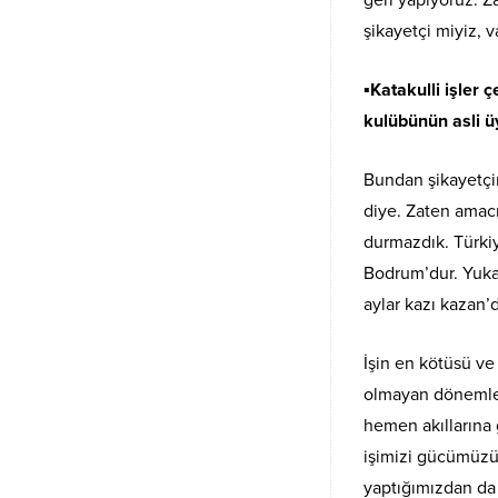
şikayetçi miyiz, va
▪︎Katakulli işle
kulübünün asli üy
Bundan şikayetçim
diye. Zaten amac
durmazdık. Türki
Bodrum’dur. Yukar
aylar kazı kazan’
İşin en kötüsü ve
olmayan dönemler
hemen akıllarına 
işimizi gücümüzü 
yaptığımızdan da u