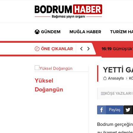
GÜNDEM
MUĞLA HABER
TURİZM H
ÖNE ÇIKANLAR
16:19
Gümüşlük’t
YETTİ G
Anasayfa
K
Yüksel
Doğangün
KÖŞE YAZILARI
Paylaş
Bodrum gerçeğini
ay ikamet edenleri