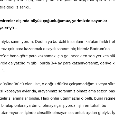
lla değiliz sanki..
r çevirenler dışında büyük çoğunluğumuz, yerimizde sayanlar
eleriyiz..
iyiz, sanmıyorum. Dedim ya burdaki insanların kafaları farklı fre
ımız çok para kazanmak olsaydı sanırım hiç birimiz Bodrum’da
ye’de bana göre para kazanmak için gelinecek en son yer kesinli
ıda da yazdığım gibi, burda 3-4 ay para kazanıyorsanız, geriye k
dır…
 düşündürücü olanı ise, o doğru dürüst çalışamadığımız veya sürek
i kapsayan aylar da, arayanımız soranımız olmaz ama sezon baş
geliriz, aramalar başlar. Hadi onlar utanmazlar o belli, buna rağm
bırakıp onlara yardımcı olmaya çalışıyoruz, işin en tuhafı bu
tanmıyorlar. İçinde cinsellik olmayan sezonluk aşkları gibiyiz. İş