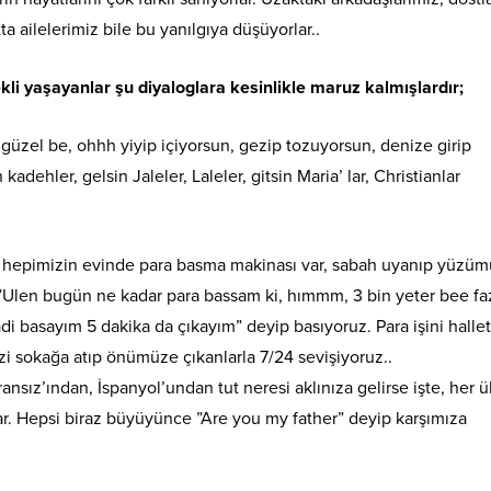
ta ailelerimiz bile bu yanılgıya düşüyorlar..
kli yaşayanlar şu diyaloglara kesinlikle maruz kalmışlardır;
 güzel be, ohhh yiyip içiyorsun, gezip tozuyorsun, denize girip
n kadehler, gelsin Jaleler, Laleler, gitsin Maria’ lar, Christianlar
ki hepimizin evinde para basma makinası var, sabah uyanıp yüzü
 ”Ulen bugün ne kadar para bassam ki, hımmm, 3 bin yeter bee fa
i basayım 5 dakika da çıkayım” deyip basıyoruz. Para işini hallet
i sokağa atıp önümüze çıkanlarla 7/24 sevişiyoruz..
fransız’ından, İspanyol’undan tut neresi aklınıza gelirse işte, her 
r. Hepsi biraz büyüyünce ”Are you my father” deyip karşımıza