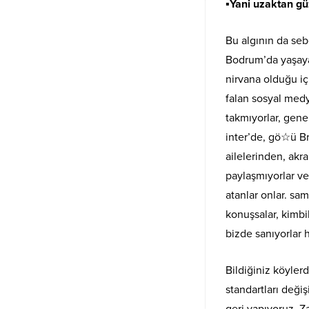
▪︎Yani uzaktan g
Bu algının da seb
Bodrum’da yaşayan
nirvana olduğu için
falan sosyal medy
takmıyorlar, genel
inter’de, gö☆ü Br
ailelerinden, akr
paylaşmıyorlar vey
atanlar onlar. sama
konuşsalar, kimbil
bizde sanıyorlar 
Bildiğiniz köyler
standartları deği
geri yapıyoruz. 