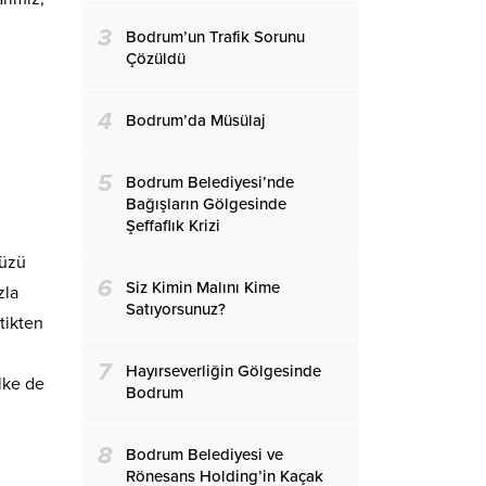
3
Bodrum’un Trafik Sorunu
Çözüldü
4
Bodrum’da Müsülaj
5
Bodrum Belediyesi’nde
Bağışların Gölgesinde
Şeffaflık Krizi
müzü
6
Siz Kimin Malını Kime
zla
Satıyorsunuz?
tikten
7
Hayırseverliğin Gölgesinde
ülke de
Bodrum
8
Bodrum Belediyesi ve
Rönesans Holding’in Kaçak