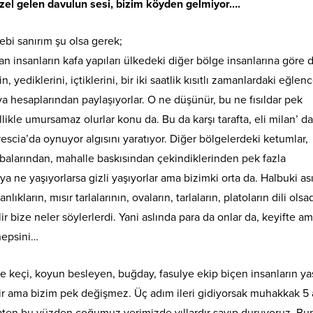
üzel gelen davulun sesi, bizim köyden gelmiyor….
ebi sanırım şu olsa gerek;
 insanların kafa yapıları ülkedeki diğer bölge insanlarına göre 
, yediklerini, içtiklerini, bir iki saatlik kısıtlı zamanlardaki eğlenc
a hesaplarından paylaşıyorlar. O ne düşünür, bu ne fısıldar pek
likle umursamaz olurlar konu da. Bu da karşı tarafta, eli milan’ da
escia’da oynuyor algısını yaratıyor. Diğer bölgelerdeki ketumlar,
abalarından, mahalle baskısından çekindiklerinden pek fazla
a ne yaşıyorlarsa gizli yaşıyorlar ama bizimki orta da. Halbuki asıl
nlıkların, mısır tarlalarının, ovaların, tarlaların, platoların dili olsa
ir bize neler söylerlerdi. Yani aslında para da onlar da, keyifte a
hepsini…
de keçi, koyun besleyen, buğday, fasulye ekip biçen insanların y
şir ama bizim pek değişmez. Üç adım ileri gidiyorsak muhakkak 5
Zaten bu yüzden çoğumuz yerimizde yıllardır sayıp duruyoruz. B