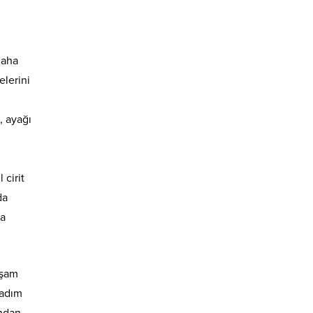
daha
elerini
, ayağı
 cirit
da
ma
aşam
 adım
undan