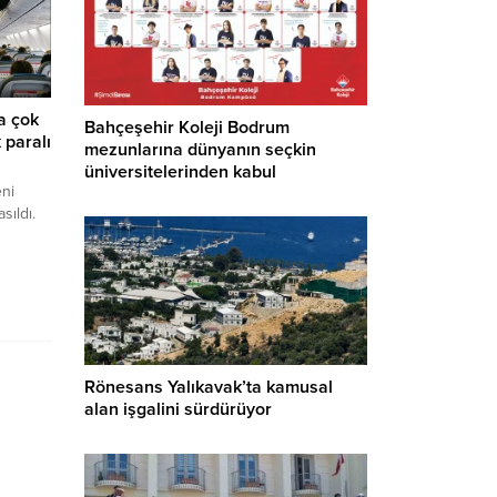
a çok
Bahçeşehir Koleji Bodrum
 paralı
mezunlarına dünyanın seçkin
üniversitelerinden kabul
eni
ıldı.
star,
cak tüm
acak.
de
Rönesans Yalıkavak’ta kamusal
rak
alan işgalini sürdürüyor