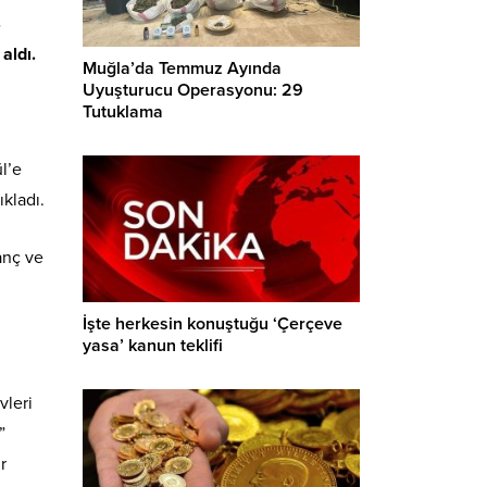
4
aldı.
Muğla’da Temmuz Ayında
Uyuşturucu Operasyonu: 29
Tutuklama
l’e
kladı.
anç ve
İşte herkesin konuştuğu ‘Çerçeve
yasa’ kanun teklifi
vleri
”
r