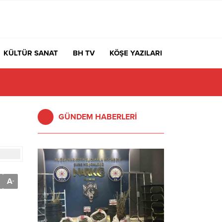
KÜLTÜR SANAT
BH TV
KÖŞE YAZILARI
GÜNDEM HABERLERİ
A
-