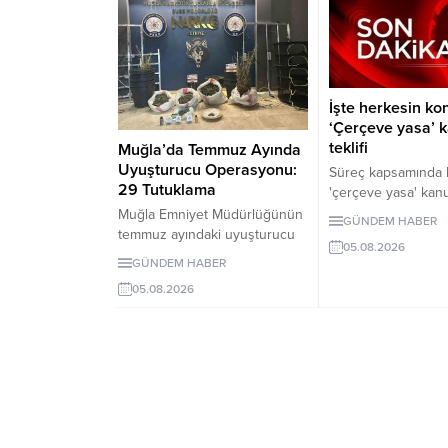
İşte herkesin k
‘Çerçeve yasa’ 
teklifi
Muğla’da Temmuz Ayında
Uyuşturucu Operasyonu:
Süreç kapsamında 
29 Tutuklama
'çerçeve yasa' kanu
ayrıntılarına ulaşıldı
Muğla Emniyet Müdürlüğünün
GÜNDEM HABER
Düzenlemenin uyg
temmuz ayındaki uyuşturucu
05.08.2026
Milli Güvenlik Kuru
operasyonlarında 243 şüpheli
GÜNDEM HABER
PKK/KCK ile bağlantı
gözaltına alındı, 29 kişi
05.08.2026
feshedildiğini ve si
tutuklandı.
tamamen bırakıldığı
etmesi şartına bağl