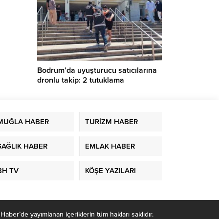
Bodrum’da uyuşturucu satıcılarına
dronlu takip: 2 tutuklama
MUĞLA HABER
TURİZM HABER
SAĞLIK HABER
EMLAK HABER
BH TV
KÖŞE YAZILARI
r’de yayımlanan içeriklerin tüm hakları saklıdır.