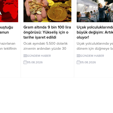
onuştuğu
Gram altında 9 bin 100 lira
Uçak yolculuklarınd
kanun
öngörüsü: Yükseliş için o
büyük değişim: Artık
tarihe işaret edildi
oluyor!
hazırlanan
Ocak ayındaki 5.500 dolarlık
Uçak yolculuklarında y
n teklifinin
zirvenin ardından yüzde 30
dönem için düğmeye bas
.
gerileyen ons altın, 4.100 dolar
Dev havayolu şirketi Jet
GÜNDEM HABER
GÜNDEM HABER
ulanması
kritik desteğinin üzerinde
üst bagaj rafını kullana
05.08.2026
05.08.2026
lu’nun
tutunmaya çalışıyor. Dev
yolculardan ek ücret al
lı yapıların
bankacılık devi sene sonunda
Uygulamanın ilerleyen
lahların
ons altının göreceği seviyeyi
dönemde Türkiye'deki
nı tespit
açıkladı. Ons altının
havayolu şirketlerinde 
anıyor.
yükselmesiyle gram altının da
hayata geçirilip
9 bin 500 liraya yükselmesi
geçirilmeyeceği ise me
bekleniyor.
konusu oldu.