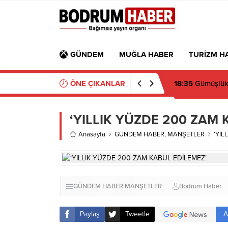
GÜNDEM
MUĞLA HABER
TURİZM H
ÖNE ÇIKANLAR
18:32
Muğla’da 
‘YILLIK YÜZDE 200 ZAM 
Anasayfa
GÜNDEM HABER
,
MANŞETLER
‘YIL
GÜNDEM HABER
MANŞETLER
Bodrum Haber
A
Paylaş
Tweetle