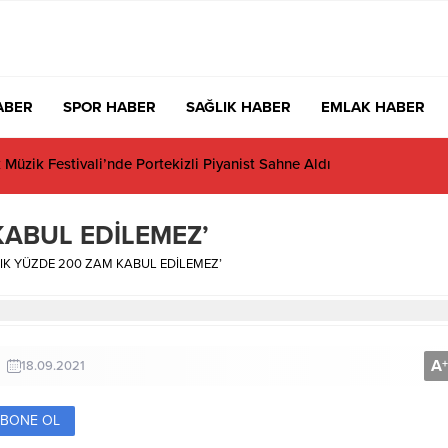
ABER
SPOR HABER
SAĞLIK HABER
EMLAK HABER
Temmuz Ayında Uyuşturucu Operasyonu: 29 Tutuklama
KABUL EDİLEMEZ’
LIK YÜZDE 200 ZAM KABUL EDİLEMEZ’
A
+
18.09.2021
BONE OL