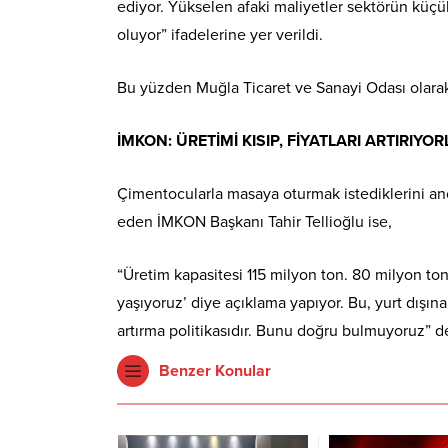
ediyor. Yükselen afaki maliyetler sektörün küç
oluyor” ifadelerine yer verildi.
Bu yüzden Muğla Ticaret ve Sanayi Odası olarak
İMKON: ÜRETİMİ KISIP, FİYATLARI ARTIRIYO
Çimentocularla masaya oturmak istediklerini an
eden İMKON Başkanı Tahir Tellioğlu ise,
“Üretim kapasitesi 115 milyon ton. 80 milyon tonl
yaşıyoruz’ diye açıklama yapıyor. Bu, yurt dışına s
artırma politikasıdır. Bunu doğru bulmuyoruz” d
Benzer Konular