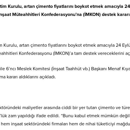
m Kurulu, artan çimento fiyatlarını boykot etmek amacıyla 2
 İnşaat Müteahhitleri Konfederasyonu’na (İMKON) destek kararı 
Kurulu, artan çimento fiyatlarını boykot etmek amacıyla 24 Eylü
teahhitleri Konfederasyonu (İMKON)’a tam destek vereceklerini açı
e 6’ncı Meslek Komitesi (İnşaat Taahhüt vb.) Başkanı Menaf Kıy
 kararı aldıklarını açıkladı.
töründeki maliyetler arasında ciddi bir yer tutan çimento ve türe
0’lük zam yapıldığı ifade edildi. “Bunu kabul etmek mümkün değil
 hem inşaat sektöründeki firmaları hem de nihai tüketiciyi mağdu