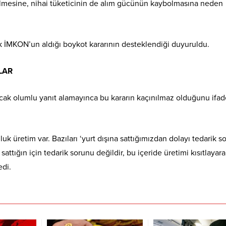
ülmesine, nihai tüketicinin de alım gücünün kaybolmasına neden
 İMKON’un aldığı boykot kararının desteklendiği duyuruldu.
RLAR
cak olumlu yanıt alamayınca bu kararın kaçınılmaz olduğunu ifad
uk üretim var. Bazıları ‘yurt dışına sattığımızdan dolayı tedarik s
attığın için tedarik sorunu değildir, bu içeride üretimi kısıtlayarak
edi.