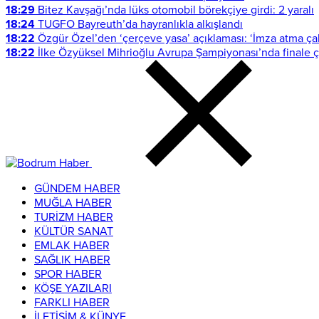
18:29
Bitez Kavşağı’nda lüks otomobil börekçiye girdi: 2 yaralı
18:24
TUGFO Bayreuth’da hayranlıkla alkışlandı
18:22
Özgür Özel’den ‘çerçeve yasa’ açıklaması: ‘İmza atma ç
18:22
İlke Özyüksel Mihrioğlu Avrupa Şampiyonası’nda finale çı
GÜNDEM HABER
MUĞLA HABER
TURİZM HABER
KÜLTÜR SANAT
EMLAK HABER
SAĞLIK HABER
SPOR HABER
KÖŞE YAZILARI
FARKLI HABER
İLETİŞİM & KÜNYE