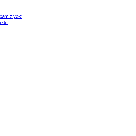
abamız yok’
ktı!