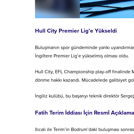
Hull City Premier Lig’e Yükseldi
Buluşmanın spor gündeminde yankı uyandırmasını
İngiltere Premier Lig’e yükselmiş olması oldu.
Hull City, EFL Championship play-off finalind
dönme hakkı kazandı. Mücadelede galibiyet gol
İngiliz kulübü, bu başarıyı teknik direktör Serge
Fatih Terim İddiası İçin Resmî Açıklam
Ilıcalı ile Terim’in Bodrum’daki buluşması sonra