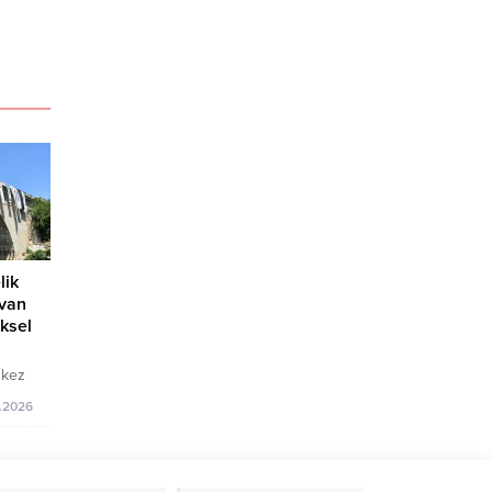
lik
ivan
ksel
 kez
rüsü
.2026
ı,
ların
ine