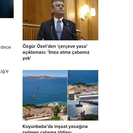
Özgür Özel’den ‘çerçeve yasa’
e önce
açıklaması: ‘İmza atma çabamız
yok’
Lig’e
Koyunbaba’da inşaat yasağına
rağmen çalışma iddiası