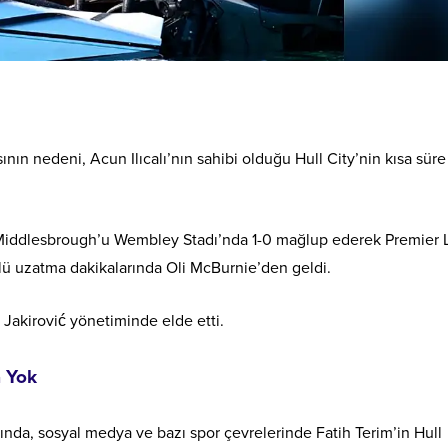
n nedeni, Acun Ilıcalı’nın sahibi olduğu Hull City’nin kısa sür
e Middlesbrough’u Wembley Stadı’nda 1-0 mağlup ederek Premier 
ü uzatma dakikalarında Oli McBurnie’den geldi.
j Jakirović yönetiminde elde etti.
a Yok
sında, sosyal medya ve bazı spor çevrelerinde Fatih Terim’in Hull