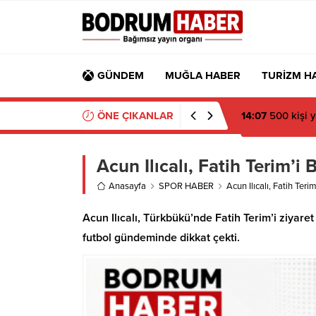
GÜNDEM
MUĞLA HABER
TURİZM H
ÖNE ÇIKANLAR
14:07
Milli spor
Acun Ilıcalı, Fatih Terim’i
Anasayfa
SPOR HABER
Acun Ilıcalı, Fatih Teri
Acun Ilıcalı, Türkbükü’nde Fatih Terim’i ziyare
futbol gündeminde dikkat çekti.