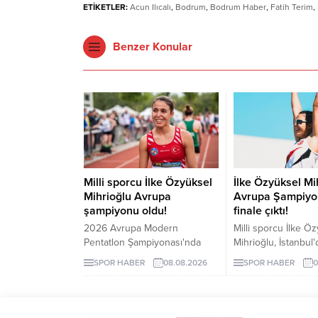
ETİKETLER:
Acun Ilıcalı
,
Bodrum
,
Bodrum Haber
,
Fatih Terim
,
Benzer Konular
Milli sporcu İlke Özyüksel
İlke Özyüksel Mi
Mihrioğlu Avrupa
Avrupa Şampiyo
şampiyonu oldu!
finale çıktı!
2026 Avrupa Modern
Milli sporcu İlke Ö
Pentatlon Şampiyonası'nda
Mihrioğlu, İstanbul'
milli sporcu İlke Özyüksel
düzenlenen 2026 
SPOR HABER
08.08.2026
SPOR HABER
0
Mihrioğlu, altın madalya
Büyükler Modern P
kazandı. Mihrioğlu,
Şampiyonası'nda adı
pentatlon'da ülkemize altın
yazdırdı.
madalyayı getiren ilk