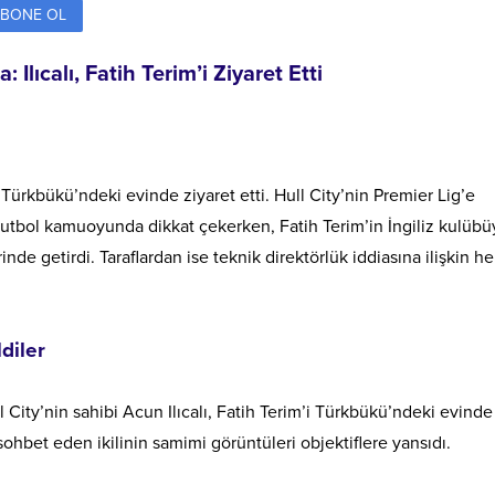
BONE OL
ıcalı, Fatih Terim’i Ziyaret Etti
i Türkbükü’ndeki evinde ziyaret etti. Hull City’nin Premier Lig’e
tbol kamuoyunda dikkat çekerken, Fatih Terim’in İngiliz kulübü
inde getirdi. Taraflardan ise teknik direktörlük iddiasına ilişkin h
diler
City’nin sahibi Acun Ilıcalı, Fatih Terim’i Türkbükü’ndeki evinde
 sohbet eden ikilinin samimi görüntüleri objektiflere yansıdı.