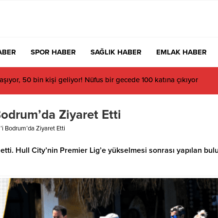
ABER
SPOR HABER
SAĞLIK HABER
EMLAK HABER
cu İlke Özyüksel Mihrioğlu Avrupa şampiyonu oldu!
 Bodrum’da Ziyaret Etti
m’i Bodrum’da Ziyaret Etti
t etti. Hull City’nin Premier Lig’e yükselmesi sonrası yapılan bu