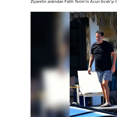
Ziyaretin ardından Fatih Terim’in Acun Ilıcalı’yı 