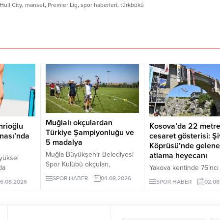
Hull City
,
manset
,
Premier Lig
,
spor haberleri
,
türkbükü
Muğlalı okçulardan
hrioğlu
Kosova’da 22 metre
Türkiye Şampiyonluğu ve
nası’nda
cesaret gösterisi: Ş
5 madalya
Köprüsü’nde gelene
Muğla Büyükşehir Belediyesi
atlama heyecanı
zyüksel
Spor Kulübü okçuları,
da
Yakova kentinde 76’ncı
Samsun’daki 15 Temmuz
Avrupa
düzenlenen Şivan Köp
SPOR HABER
04.08.2026
6.08.2026
SPOR HABER
02.08
Demokrasi ve Millî Birlik
entatlon
Geleneksel Atlama Yarış
Kupası’ndan Türkiye
nı finale
bölgeden gelen sporcu
Şampiyonluğu ve beş
nefes kesen gösteriler
madalyayla döndü.
sahne oldu.