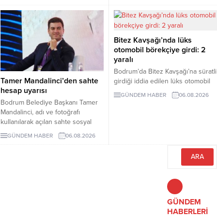
geçerken belediye başkanlarının
İşte EDS uygulanacak yollar.
tutumu ve CHP yönetiminin
sessizliği tartışılıyor.
Bitez Kavşağı’nda lüks
otomobil börekçiye girdi: 2
yaralı
Bodrum’da Bitez Kavşağı’na süratli
Tamer Mandalinci’den sahte
girdiği iddia edilen lüks otomobil
hesap uyarısı
börekçiye girdi. Kazada sürücü ve
GÜNDEM HABER
06.08.2026
yolcu yaralandı.
Bodrum Belediye Başkanı Tamer
Mandalinci, adı ve fotoğrafı
kullanılarak açılan sahte sosyal
medya hesaplarına karşı uyarıda
GÜNDEM HABER
06.08.2026
bulundu. Mandalinci, tek resmî
hesabının @tamermandalinci
olduğunu açıkladı.
GÜNDEM
HABERLERİ