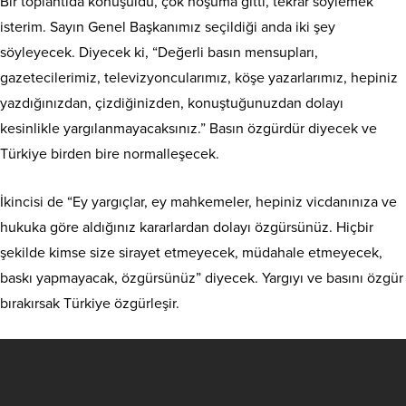
Bir toplantıda konuşuldu, çok hoşuma gitti, tekrar söylemek
isterim. Sayın Genel Başkanımız seçildiği anda iki şey
söyleyecek. Diyecek ki, “Değerli basın mensupları,
gazetecilerimiz, televizyoncularımız, köşe yazarlarımız, hepiniz
yazdığınızdan, çizdiğinizden, konuştuğunuzdan dolayı
kesinlikle yargılanmayacaksınız.” Basın özgürdür diyecek ve
Türkiye birden bire normalleşecek.
İkincisi de “Ey yargıçlar, ey mahkemeler, hepiniz vicdanınıza ve
hukuka göre aldığınız kararlardan dolayı özgürsünüz. Hiçbir
şekilde kimse size sirayet etmeyecek, müdahale etmeyecek,
baskı yapmayacak, özgürsünüz” diyecek. Yargıyı ve basını özgür
bırakırsak Türkiye özgürleşir.