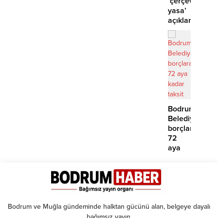
‘çerçeve
yasa’
açıklaması:
‘İmza
atma
çabamız
yok’
Bodrum
Belediyesinde
borçlara
72
aya
kadar
taksit
Bodrum ve Muğla gündeminde halktan gücünü alan, belgeye dayalı
bağımsız yayın.