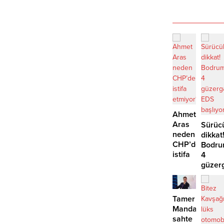
Ahmet
Aras
Sürüc
neden
dikkat
CHP’den
Bodru
istifa
4
etmiyor?
güzer
EDS
başlıy
Tamer
Mandalinci’de
sahte