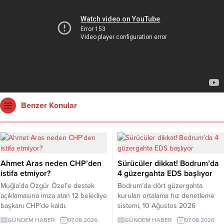
Benzer Konular
Ahmet Aras neden CHP’den
Sürücüler dikkat! Bodrum’da
istifa etmiyor?
4 güzergahta EDS başlıyor
Muğla’da Özgür Özel’e destek
Bodrum’da dört güzergahta
açıklamasına imza atan 12 belediye
kurulan ortalama hız denetleme
başkanı CHP’de kaldı.
sistemi, 10 Ağustos 2026
Milletvekilleri Yeni Parti’ye
Pazartesi günü devreye girecek.
GÜNDEM HABER
07.08.2026
GÜNDEM HABER
07.08.2026