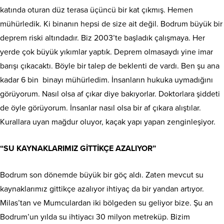
katında oturan düz terasa üçüncü bir kat çıkmış. Hemen
mühürledik. Ki binanın hepsi de size ait değil. Bodrum büyük bir
deprem riski altındadır. Biz 2003’te başladık çalışmaya. Her
yerde çok büyük yıkımlar yaptık. Deprem olmasaydı yine imar
barışı çıkacaktı. Böyle bir talep de beklenti de vardı. Ben şu ana
kadar 6 bin binayı mühürledim. İnsanların hukuka uymadığını
görüyorum. Nasıl olsa af çıkar diye bakıyorlar. Doktorlara şiddeti
de öyle görüyorum. İnsanlar nasıl olsa bir af çıkara alıştılar.
Kurallara uyan mağdur oluyor, kaçak yapı yapan zenginleşiyor.
“SU KAYNAKLARIMIZ GİTTİKÇE AZALIYOR”
Bodrum son dönemde büyük bir göç aldı. Zaten mevcut su
kaynaklarımız gittikçe azalıyor ihtiyaç da bir yandan artıyor.
Milas’tan ve Mumculardan iki bölgeden su geliyor bize. Şu an
Bodrum’un yılda su ihtiyacı 30 milyon metreküp. Bizim