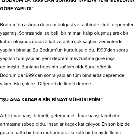
“BODRUM’DA 1999’DAN SONRAKİ YAPILAR YENİ MEVZUATA
GÖRE YAPILDI”
Bodrum’da aslında deprem bölgesi ve tarihinde ciddi depremler
yaşamış. Sonrasında ise belli bir mimari kalıp oluşmuş artık bir
kültür oluşmuş orada 2 kat ve daha çok sağlam zeminlerde
yapılan binalar. Bu Bodrum’un kurtuluşu oldu. 1999’dan sonra
yapılan tüm yapılan yeni deprem mevzuatına göre inşa
edilmiştir. Bunların hepsinin sağlam olduğunu gördük.
Bodrum’da 1999’dan sonra yapılan tüm binalarda depremde
yıkım riski çok az. Diğerleri de ikinci derece.
“ŞU ANA KADAR 6 BİN BİNAYI MÜHÜRLEDİM”
Artık imar barışı bitmeli, gelememeli. İmar barışı tahribatın
artmasına sebep oldu. İnsanlar kaçak kat çıkıyor. En son biz de
geçen hafta bir bina mühürledik. İki katlı bir binaydı. İkinci