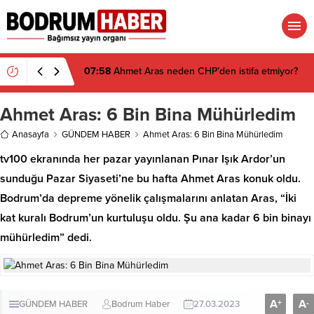
07:58
Ahmet Aras neden CHP’den istifa etmiyor?
Ahmet Aras: 6 Bin Bina Mühürledim
Anasayfa
GÜNDEM HABER
Ahmet Aras: 6 Bin Bina Mühürledim
tv100 ekranında her pazar yayınlanan Pınar Işık Ardor’un
sunduğu Pazar Siyaseti’ne bu hafta Ahmet Aras konuk oldu.
Bodrum’da depreme yönelik çalışmalarını anlatan Aras, “İki
kat kuralı Bodrum’un kurtuluşu oldu. Şu ana kadar 6 bin binayı
mühürledim” dedi.
A
A
+
-
GÜNDEM HABER
Bodrum Haber
27.03.2023