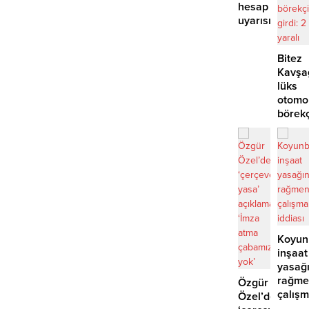
hesap
uyarısı
Bitez
Kavşa
lüks
otomo
börek
girdi:
2
yaralı
Koyun
inşaat
yasağ
rağme
Özgür
çalış
Özel’den
iddias