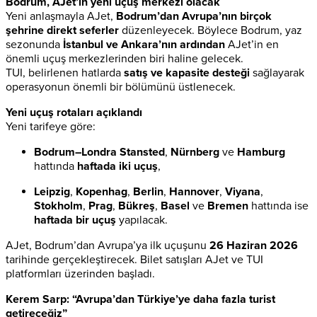
Bodrum, AJet’in yeni uçuş merkezi olacak
Yeni anlaşmayla AJet,
Bodrum’dan Avrupa’nın birçok
şehrine direkt seferler
düzenleyecek. Böylece Bodrum, yaz
sezonunda
İstanbul ve Ankara’nın ardından
AJet’in en
önemli uçuş merkezlerinden biri haline gelecek.
TUI, belirlenen hatlarda
satış ve kapasite desteği
sağlayarak
operasyonun önemli bir bölümünü üstlenecek.
Yeni uçuş rotaları açıklandı
Yeni tarifeye göre:
Bodrum–Londra Stansted
,
Nürnberg
ve
Hamburg
hattında
haftada iki uçuş
,
Leipzig
,
Kopenhag
,
Berlin
,
Hannover
,
Viyana
,
Stokholm
,
Prag
,
Bükreş
,
Basel
ve
Bremen
hattında ise
haftada bir uçuş
yapılacak.
AJet, Bodrum’dan Avrupa’ya ilk uçuşunu
26 Haziran 2026
tarihinde gerçekleştirecek. Bilet satışları AJet ve TUI
platformları üzerinden başladı.
Kerem Sarp: “Avrupa’dan Türkiye’ye daha fazla turist
getireceğiz”