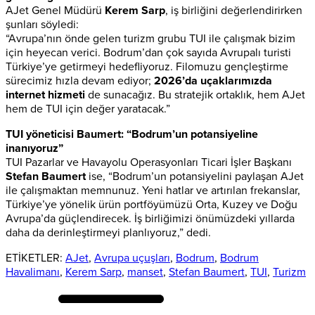
AJet Genel Müdürü
Kerem Sarp
, iş birliğini değerlendirirken
şunları söyledi:
“Avrupa’nın önde gelen turizm grubu TUI ile çalışmak bizim
için heyecan verici. Bodrum’dan çok sayıda Avrupalı turisti
Türkiye’ye getirmeyi hedefliyoruz. Filomuzu gençleştirme
sürecimiz hızla devam ediyor;
2026’da uçaklarımızda
internet hizmeti
de sunacağız. Bu stratejik ortaklık, hem AJet
hem de TUI için değer yaratacak.”
TUI yöneticisi Baumert: “Bodrum’un potansiyeline
inanıyoruz”
TUI Pazarlar ve Havayolu Operasyonları Ticari İşler Başkanı
Stefan Baumert
ise, “Bodrum’un potansiyelini paylaşan AJet
ile çalışmaktan memnunuz. Yeni hatlar ve artırılan frekanslar,
Türkiye’ye yönelik ürün portföyümüzü Orta, Kuzey ve Doğu
Avrupa’da güçlendirecek. İş birliğimizi önümüzdeki yıllarda
daha da derinleştirmeyi planlıyoruz,” dedi.
ETİKETLER:
AJet
,
Avrupa uçuşları
,
Bodrum
,
Bodrum
Havalimanı
,
Kerem Sarp
,
manset
,
Stefan Baumert
,
TUI
,
Turizm