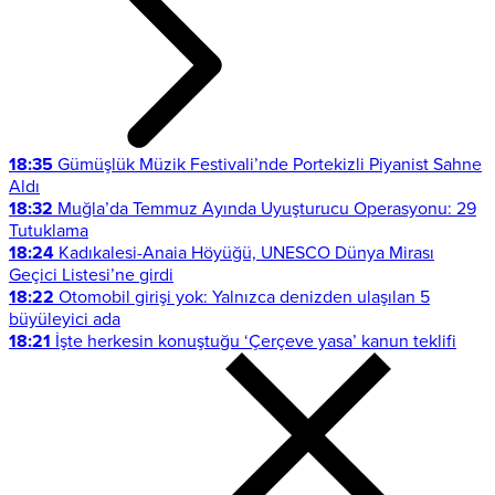
18:35
Gümüşlük Müzik Festivali’nde Portekizli Piyanist Sahne
Aldı
18:32
Muğla’da Temmuz Ayında Uyuşturucu Operasyonu: 29
Tutuklama
18:24
Kadıkalesi-Anaia Höyüğü, UNESCO Dünya Mirası
Geçici Listesi’ne girdi
18:22
Otomobil girişi yok: Yalnızca denizden ulaşılan 5
büyüleyici ada
18:21
İşte herkesin konuştuğu ‘Çerçeve yasa’ kanun teklifi