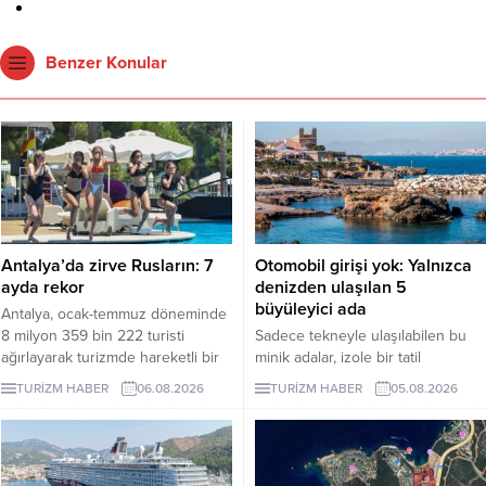
Benzer Konular
Antalya’da zirve Rusların: 7
Otomobil girişi yok: Yalnızca
ayda rekor
denizden ulaşılan 5
büyüleyici ada
Antalya, ocak-temmuz döneminde
8 milyon 359 bin 222 turisti
Sadece tekneyle ulaşılabilen bu
ağırlayarak turizmde hareketli bir
minik adalar, izole bir tatil
dönemi geride bıraktı. 1 milyon
arayanlara eşsiz deneyimler
TURİZM HABER
06.08.2026
TURİZM HABER
05.08.2026
979 bin ziyaretçiyle listenin ilk
sunuyor. Peki, bu adaları farklı
sırasında yer alan Ruslar, kente
kılan özellikler nelerdir? İşte
gelen her 4 turistten birini
yanıtı...
oluşturdu.