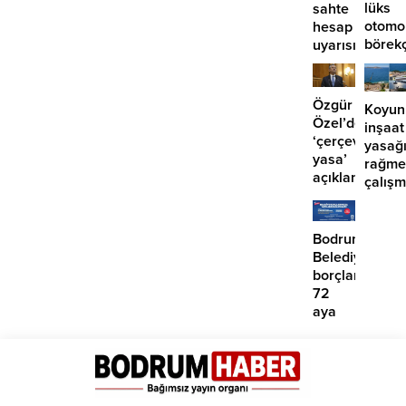
lüks
sahte
otomo
hesap
börek
uyarısı
girdi:
2
yaralı
Özgür
Koyun
Özel’den
inşaat
‘çerçeve
yasağ
yasa’
rağme
açıklaması:
çalış
‘İmza
iddias
atma
çabamız
Bodrum
yok’
Belediyesinde
borçlara
72
aya
kadar
taksit