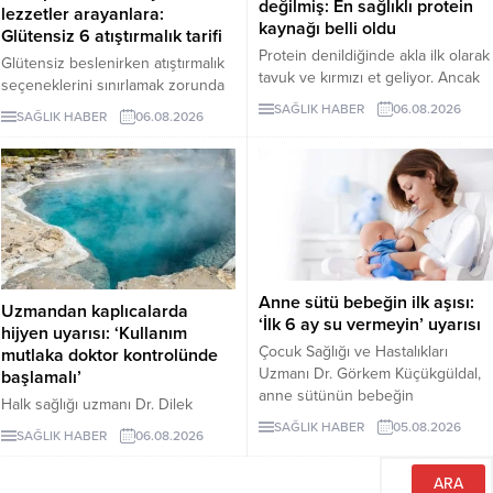
değilmiş: En sağlıklı protein
lezzetler arayanlara:
kaynağı belli oldu
Glütensiz 6 atıştırmalık tarifi
Protein denildiğinde akla ilk olarak
Glütensiz beslenirken atıştırmalık
tavuk ve kırmızı et geliyor. Ancak
seçeneklerini sınırlamak zorunda
bilim insanları, son yıllarda yapılan
değilsiniz. Evde kolayca
SAĞLIK HABER
06.08.2026
SAĞLIK HABER
06.08.2026
araştırmaların kurubaklagilleri daha
hazırlayabileceğiniz bu 5 glütensiz
sağlıklı bir protein kaynağı olarak
tarif, hem pratik hem de lezzetli
öne çıkardığını belirtiyor. Özellikle
alternatifler sunuyor.
mercimek, nohut ve fasulyenin
hem yüksek protein hem de lif
içeriğiyle uzun vadeli sağlık
açısından önemli avantajlar
sunduğu ifade ediliyor.
Anne sütü bebeğin ilk aşısı:
Uzmandan kaplıcalarda
‘İlk 6 ay su vermeyin’ uyarısı
hijyen uyarısı: ‘Kullanım
Çocuk Sağlığı ve Hastalıkları
mutlaka doktor kontrolünde
Uzmanı Dr. Görkem Küçükgüldal,
başlamalı’
anne sütünün bebeğin
Halk sağlığı uzmanı Dr. Dilek
bağışıklığını güçlendiren ve yaşam
Aslan, kaplıcaların kas ve iskelet
SAĞLIK HABER
05.08.2026
SAĞLIK HABER
06.08.2026
boyu sağlığın temelini oluşturan
sistemi rahatsızlıkları ile stresin
“canlı bir biyolojik mucize”
azaltılmasında yarar
olduğunu söyledi. Küçükgüldal,
sağlayabileceğini ancak hijyen