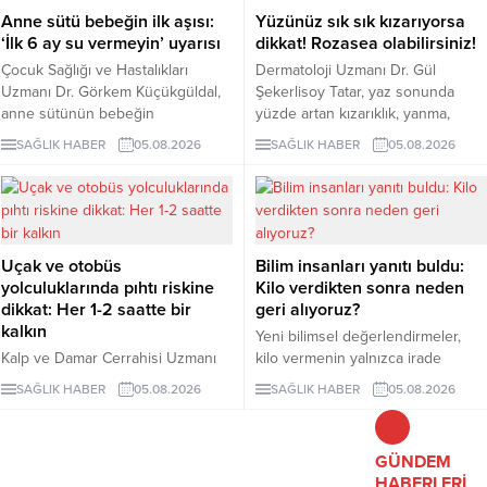
Anne sütü bebeğin ilk aşısı:
Yüzünüz sık sık kızarıyorsa
‘İlk 6 ay su vermeyin’ uyarısı
dikkat! Rozasea olabilirsiniz!
Çocuk Sağlığı ve Hastalıkları
Dermatoloji Uzmanı Dr. Gül
Uzmanı Dr. Görkem Küçükgüldal,
Şekerlisoy Tatar, yaz sonunda
anne sütünün bebeğin
yüzde artan kızarıklık, yanma,
bağışıklığını güçlendiren ve yaşam
batma ve hassasiyet şikâyetlerinin
SAĞLIK HABER
05.08.2026
SAĞLIK HABER
05.08.2026
boyu sağlığın temelini oluşturan
yalnızca hassas ciltten
“canlı bir biyolojik mucize”
kaynaklanmayabileceğini söyledi.
olduğunu söyledi. Küçükgüldal,
Tatar, tekrarlayan belirtilerin
doğumdan sonraki ilk saatte
rozasea olarak bilinen kronik “gül
emzirmeye başlanması ve ilk 6 ay
hastalığı”na işaret edebileceğini
Uçak ve otobüs
Bilim insanları yanıtı buldu:
yalnızca anne sütü verilmesi
belirterek erken tanı uyarısında
yolculuklarında pıhtı riskine
Kilo verdikten sonra neden
gerektiğini vurguladı.
bulundu.
dikkat: Her 1-2 saatte bir
geri alıyoruz?
kalkın
Yeni bilimsel değerlendirmeler,
Kalp ve Damar Cerrahisi Uzmanı
kilo vermenin yalnızca irade
Dr. Murat İlkar Gelişen, dört-beş
gücüyle açıklanamayacağını ortaya
SAĞLIK HABER
05.08.2026
SAĞLIK HABER
05.08.2026
saatten uzun süren uçak, otobüs
koydu. Araştırmacılara göre beyin,
ve otomobil yolculuklarında
hormonlar ve yaşam koşulları kilo
hareketsiz kalmanın bacak
kaybını zorlaştırırken, obezite
GÜNDEM
toplardamarlarında pıhtı riskini
biyolojik ve toplumsal boyutları
HABERLERİ