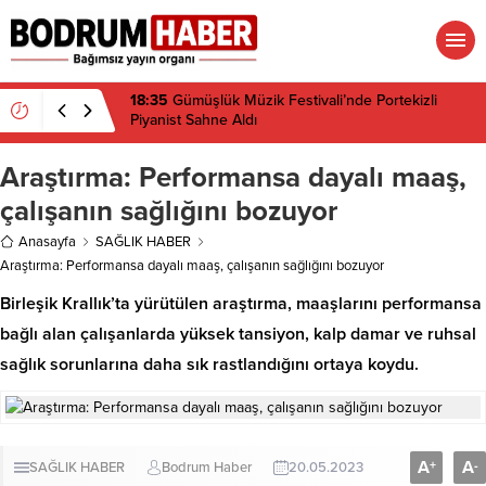
18:35
Gümüşlük Müzik Festivali’nde Portekizli
Piyanist Sahne Aldı
Araştırma: Performansa dayalı maaş,
çalışanın sağlığını bozuyor
Anasayfa
SAĞLIK HABER
Araştırma: Performansa dayalı maaş, çalışanın sağlığını bozuyor
Birleşik Krallık’ta yürütülen araştırma, maaşlarını performansa
bağlı alan çalışanlarda yüksek tansiyon, kalp damar ve ruhsal
sağlık sorunlarına daha sık rastlandığını ortaya koydu.
A
A
+
-
SAĞLIK HABER
Bodrum Haber
20.05.2023