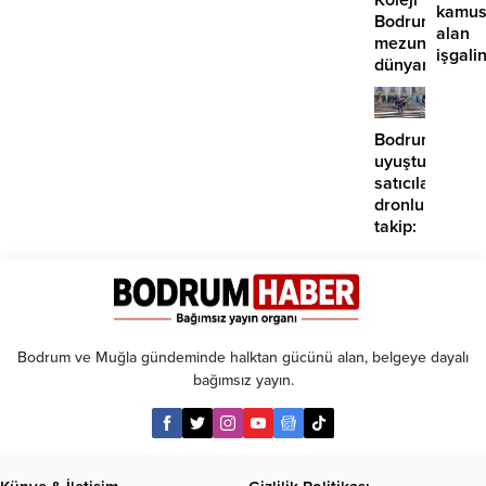
işaret
kamus
Bodrum
edildi
alan
mezunlarına
işgalin
dünyanın
sürdü
seçkin
üniversiteleri
kabul
Bodrum’da
uyuşturucu
satıcılarına
dronlu
takip:
2
tutuklama
Bodrum ve Muğla gündeminde halktan gücünü alan, belgeye dayalı
bağımsız yayın.