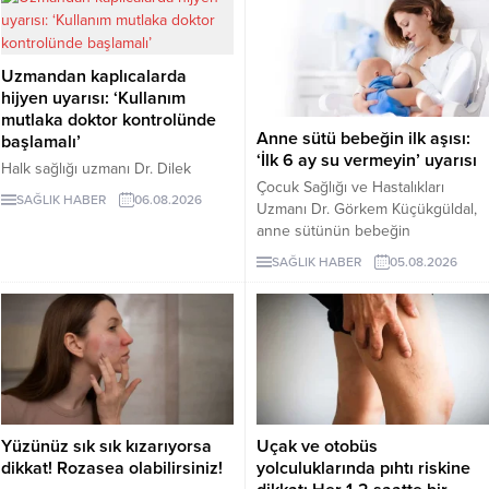
Uzmandan kaplıcalarda
hijyen uyarısı: ‘Kullanım
mutlaka doktor kontrolünde
Anne sütü bebeğin ilk aşısı:
başlamalı’
‘İlk 6 ay su vermeyin’ uyarısı
Halk sağlığı uzmanı Dr. Dilek
Çocuk Sağlığı ve Hastalıkları
Aslan, kaplıcaların kas ve iskelet
SAĞLIK HABER
06.08.2026
Uzmanı Dr. Görkem Küçükgüldal,
sistemi rahatsızlıkları ile stresin
anne sütünün bebeğin
azaltılmasında yarar
bağışıklığını güçlendiren ve yaşam
sağlayabileceğini ancak hijyen
SAĞLIK HABER
05.08.2026
boyu sağlığın temelini oluşturan
kurallarına uyulmaması ve bilinçsiz
“canlı bir biyolojik mucize”
kullanımın ciddi sağlık sorunlarına
olduğunu söyledi. Küçükgüldal,
yol açabileceğini belirtti. Aslan,
doğumdan sonraki ilk saatte
kaplıca tedavisinin mutlaka sağlık
emzirmeye başlanması ve ilk 6 ay
çalışanlarının önerisiyle
yalnızca anne sütü verilmesi
uygulanması gerektiğini vurguladı.
gerektiğini vurguladı.
Yüzünüz sık sık kızarıyorsa
Uçak ve otobüs
dikkat! Rozasea olabilirsiniz!
yolculuklarında pıhtı riskine