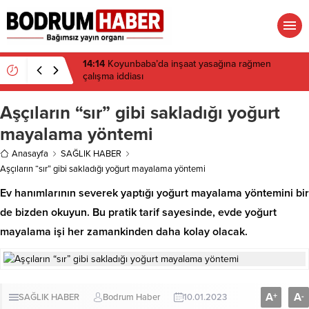
06:06
Altın Portakal’da Jüri Başkanı belli oldu
Aşçıların “sır” gibi sakladığı yoğurt
mayalama yöntemi
Anasayfa
SAĞLIK HABER
Aşçıların “sır” gibi sakladığı yoğurt mayalama yöntemi
Ev hanımlarının severek yaptığı yoğurt mayalama yöntemini bir
de bizden okuyun. Bu pratik tarif sayesinde, evde yoğurt
mayalama işi her zamankinden daha kolay olacak.
A
A
+
-
SAĞLIK HABER
Bodrum Haber
10.01.2023