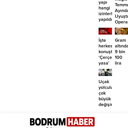
yapı
Temm
hangi
Ayınd
izinlerle
Uyuşt
yapıldı?”
Opera
29
Tutuk
İşte
Gram
herkesin
altınd
konuştuğu
9 bin
‘Çerçeve
100
yasa’
lira
kanun
öngör
teklifi
Yüksel
için o
Uçak
tarihe
yolculuklarınd
işaret
çok
edildi
büyük
değişim:
Artık
paralı
oluyor!