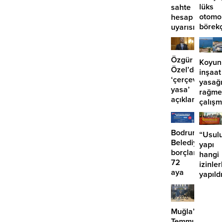
lüks
sahte
otomo
hesap
börek
uyarısı
girdi:
2
yaralı
Özgür
Koyun
Özel’den
inşaat
‘çerçeve
yasağ
yasa’
rağme
açıklaması:
çalış
‘İmza
iddias
atma
çabamız
Bodrum
“Usulu
yok’
Belediyesinde
yapı
borçlara
hangi
72
izinler
aya
yapıld
kadar
taksit
Muğla’da
Temmuz