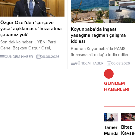
Özgür Özel’den ‘çerçeve
yasa’ açıklaması: ‘İmza atma
Koyunbaba’da inşaat
çabamız yok’
yasağına rağmen çalışma
iddiası
Son dakika haberi... YENİ Parti
Genel Başkanı Özgür Özel,
Bodrum Koyunbaba’da RAMS
çerçeve yasanın özensiz
firmasına ait olduğu iddia edilen
GÜNDEM HABER
06.08.2026
hazırlandığını vurgulayarak "İmza
alanda, inşaat yasağı döneminde
GÜNDEM HABER
06.08.2026
atma çabamız yok" dedi.
peyzaj, yol yapımı ve satıh
düzeltme çalışmaları yapıldığı ileri
sürüldü.
GÜNDEM
HABERLERİ
Bitez
Tamer
Kavşa
Mandalinci’de