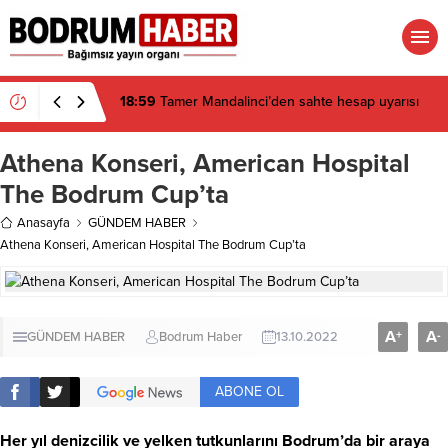
18:29
Bitez Kavşağı’nda lüks otomobil börekçiye
girdi: 2 yaralı
Athena Konseri, American Hospital
The Bodrum Cup’ta
Anasayfa
GÜNDEM HABER
Athena Konseri, American Hospital The Bodrum Cup’ta
A
A
+
-
GÜNDEM HABER
Bodrum Haber
13.10.2022
ABONE OL
Her yıl denizcilik ve yelken tutkunlarını Bodrum’da bir araya