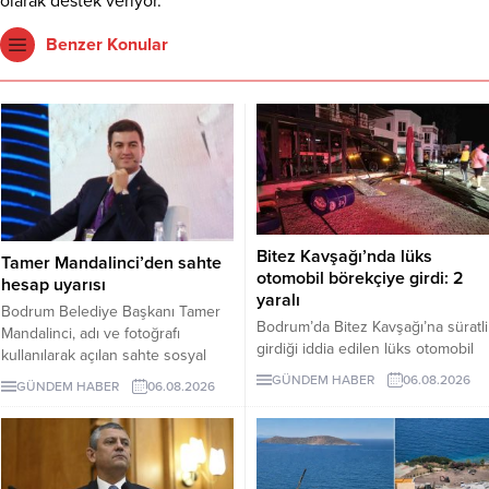
olarak destek veriyor.
Benzer Konular
Bitez Kavşağı’nda lüks
Tamer Mandalinci’den sahte
otomobil börekçiye girdi: 2
hesap uyarısı
yaralı
Bodrum Belediye Başkanı Tamer
Bodrum’da Bitez Kavşağı’na süratli
Mandalinci, adı ve fotoğrafı
girdiği iddia edilen lüks otomobil
kullanılarak açılan sahte sosyal
börekçiye girdi. Kazada sürücü ve
medya hesaplarına karşı uyarıda
GÜNDEM HABER
06.08.2026
GÜNDEM HABER
06.08.2026
yolcu yaralandı.
bulundu. Mandalinci, tek resmî
hesabının @tamermandalinci
olduğunu açıkladı.