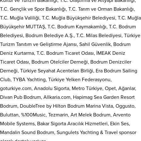
Kültür ve Turizm Bakanlığı, T.C. Ulaştırma ve Altyapı Bakanlığı,
T.C. Gençlik ve Spor Bakanlığı, T.C. Tarım ve Orman Bakanlığı,
T.C. Muğla Valiliği, T.C. Muğla Büyükşehir Belediyesi, T.C. Muğla
Büyükşehir MUTTAŞ, T.C. Bodrum Kaymakamlığı, T.C. Bodrum
Belediyesi, Bodrum Belediye A.Ş., T.C. Milas Belediyesi, Türkiye
Turizm Tanıtım ve Geliştirme Ajansı, Sahil Güvenlik, Bodrum
Deniz Kurtarma, T.C. Bodrum Ticaret Odası, İMEAK Deniz
Ticaret Odası, Bodrum Otelciler Derneği, Bodrum Denizciler
Derneği, Türkiye Seyahat Acenteları Birliği, Era Bodrum Sailing
Club, TYBA Yachting, Türkiye Yelken Federasyonu,
goturkiye.com, Anadolu Sigorta, Metro Türkiye, Opet, Ağanlar,
Divan Pub Bodrum, Allkaria.com, Hapimag Sea Garden Resort
Bodrum, DoubleTree by Hilton Bodrum Marina Vista, Oggusto,
Buluttan, %100Music, Tezmarin, Art Melek Bodrum, Arvento
Mobile Systems, Bakar Sigorta Aracılık Hizmetleri, Ekin Ses,
Mandalin Sound Bodrum, Sungulets Yachting & Travel sponsor