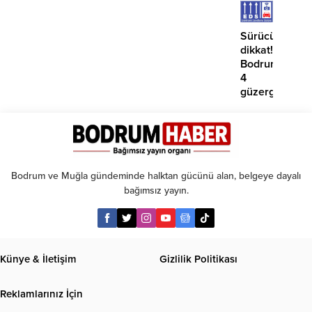
etmiyo
Sürücüler
dikkat!
Bodrum’da
4
güzergahta
EDS
başlıyor
Bodrum ve Muğla gündeminde halktan gücünü alan, belgeye dayalı
bağımsız yayın.
Künye & İletişim
Gizlilik Politikası
Reklamlarınız İçin