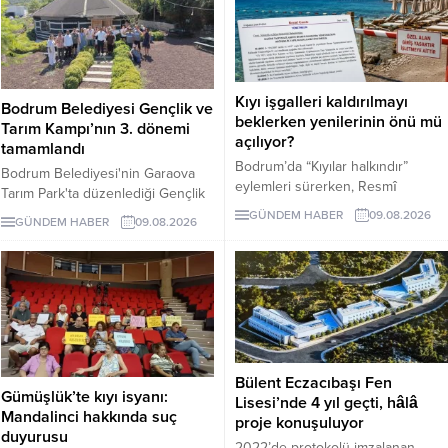
Kıyı işgalleri kaldırılmayı
Bodrum Belediyesi Gençlik ve
beklerken yenilerinin önü mü
Tarım Kampı’nın 3. dönemi
açılıyor?
tamamlandı
Bodrum’da “Kıyılar halkındır”
Bodrum Belediyesi'nin Garaova
eylemleri sürerken, Resmî
Tarım Park'ta düzenlediği Gençlik
Gazete’de yayımlanan
ve Tarım Kampı'nın 3. dönemi;
GÜNDEM HABER
09.08.2026
GÜNDEM HABER
09.08.2026
yönetmelikle kıyı ve sahil
lavanta hasadı, sürdürülebilir tarım
şeritlerinin ticari ünitelerle birlikte
eğitimleri ve Agro Bodrum Rotası
Bakanlığa bağlı kuruluşlara ve
ziyaretleriyle tamamlandı.
iştiraklerine kiralanmasının önü
Katılımcılara sertifika töreniyle
açıldı. Alanların daha sonra
belgeleri verildi.
üçüncü kişilere kullandırılmasını
engelleyen açık bir hüküm
bulunmaması yeni kıyı işgalleri
Bülent Eczacıbaşı Fen
endişesi yarattı.
Gümüşlük’te kıyı isyanı:
Lisesi’nde 4 yıl geçti, hâlâ
Mandalinci hakkında suç
proje konuşuluyor
duyurusu
2022’de protokolü imzalanan