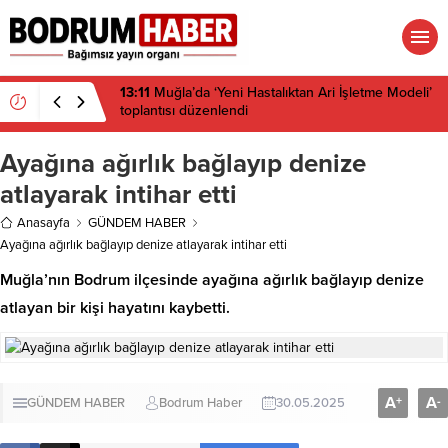
13:11
Muğla’da ‘Yeni Hastalıktan Ari İşletme Modeli’
toplantısı düzenlendi
Ayağına ağırlık bağlayıp denize
atlayarak intihar etti
Anasayfa
GÜNDEM HABER
Ayağına ağırlık bağlayıp denize atlayarak intihar etti
Muğla’nın Bodrum ilçesinde ayağına ağırlık bağlayıp denize
atlayan bir kişi hayatını kaybetti.
A
A
+
-
GÜNDEM HABER
Bodrum Haber
30.05.2025