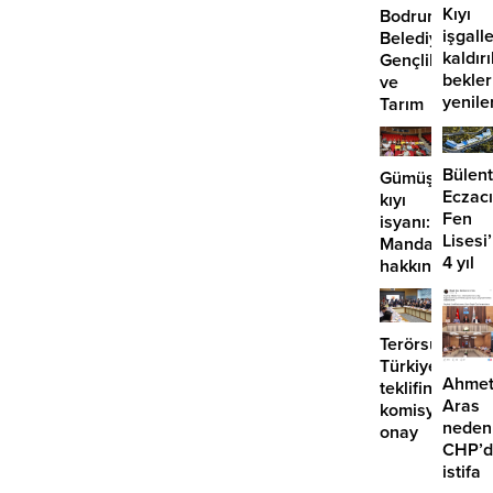
Kıyı
Bodrum
işgalle
Belediyesi
kaldır
Gençlik
bekle
ve
yenile
Tarım
önü
Kampı’nın
mü
3.
açılıyo
dönemi
Bülent
Gümüşlük’te
tamamlandı
Eczacı
kıyı
Fen
isyanı:
Lisesi
Mandalinci
4 yıl
hakkında
geçti,
suç
hâlâ
duyurusu
proje
Terörsüz
konuş
Türkiye
Ahme
teklifine
Aras
komisyondan
neden
onay
CHP’d
istifa