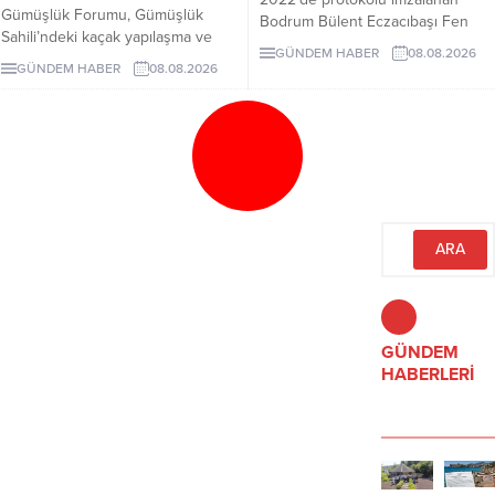
Gümüşlük Forumu, Gümüşlük
Bodrum Bülent Eczacıbaşı Fen
Sahili’ndeki kaçak yapılaşma ve
Lisesi için dört yıl sonra hâlâ proje
GÜNDEM HABER
08.08.2026
Çayıraltı Halk Plajı’ndaki işgal
süreci görüşülüyor. Okulun ne
GÜNDEM HABER
08.08.2026
iddiaları nedeniyle Bodrum
zaman tamamlanacağı ve öğrenci
Belediye Başkanı Tamer
kabul edeceği belirsiz.
Mandalinci hakkında suç
duyurusunda bulundu.
GÜNDEM
HABERLERİ