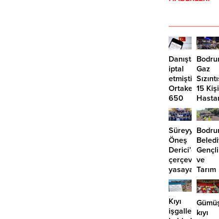
Danıştay
Bodru
iptal
Gaz
etmişti:
Sızıntı
Ortakent’te
15 Kişi
650
Hasta
bin
Kaldırı
metrekare
için
Süreyya
Bodr
yeni
Öneş
Beledi
imar
Derici’den
Gençli
kararı
çerçeve
ve
yasaya
Tarım
“hayır”
Kampı
3.
dönem
Kıyı
Gümüş
tamam
işgalleri
kıyı