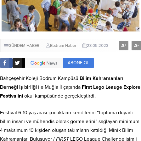
A
A
+
-
GÜNDEM HABER
Bodrum Haber
23.05.2023
ABONE OL
Bahçeşehir Koleji Bodrum Kampüsü
Bilim Kahramanları
Derneği iş birliği
ile Muğla İl çapında
First Lego Leauge Explore
Festivalini
okul kampüsünde gerçekleştirdi
.
Festival 6-10 yaş arası çocukların kendilerini “topluma duyarlı
bilim insanı ve mühendis olarak görmelerini” sağlayan minimum
4 maksimum 10 kişiden oluşan takımların katıldığı Minik Bilim
Kahramanları Buluşuyor /
FIRST
LEGO League Challenge isimli