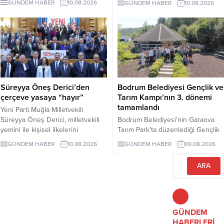
GÜNDEM HABER
10.08.2026
GÜNDEM HABER
10.08.2026
Hazineye ait yaklaşık 650 bin
metrekarelik alan için konut,
ticaret, turizm ve özel tesis
kullanımları içeren yeni planlar
onaylandı.
Süreyya Öneş Derici’den
Bodrum Belediyesi Gençlik ve
çerçeve yasaya “hayır”
Tarım Kampı’nın 3. dönemi
tamamlandı
Yeni Parti Muğla Milletvekili
Süreyya Öneş Derici, milletvekili
Bodrum Belediyesi'nin Garaova
yemini ile kişisel ilkelerini
Tarım Park'ta düzenlediği Gençlik
hatırlatarak çerçeve yasa teklifine
ve Tarım Kampı'nın 3. dönemi;
GÜNDEM HABER
10.08.2026
GÜNDEM HABER
09.08.2026
“hayır” oyu vereceğini açıkladı.
lavanta hasadı, sürdürülebilir tarım
eğitimleri ve Agro Bodrum Rotası
ziyaretleriyle tamamlandı.
Katılımcılara sertifika töreniyle
belgeleri verildi.
GÜNDEM
HABERLERİ