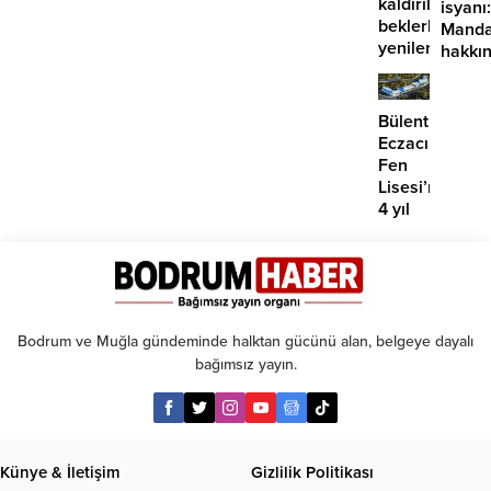
kaldırılmayı
isyanı:
beklerken
Manda
yenilerinin
hakkı
önü
suç
mü
duyur
açılıyor?
Bülent
Eczacıbaşı
Fen
Lisesi’nde
4 yıl
geçti,
hâlâ
proje
konuşuluyor
Bodrum ve Muğla gündeminde halktan gücünü alan, belgeye dayalı
bağımsız yayın.
Künye & İletişim
Gizlilik Politikası