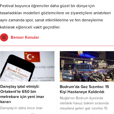
Festival boyunca öğrenciler daha güzel bir dünya için
tasarladıkları modelleri gözlemcilere ve ziyaretçilere anlatırken
aynı zamanda spor, sanat etkinliklerine ve fen deneylerine
katılarak eğlenceli vakit geçirdiler.
Benzer Konular
Danıştay iptal etmişti:
Bodrum’da Gaz Sızıntısı: 15
Ortakent’te 650 bin
Kişi Hastaneye Kaldırıldı
metrekare için yeni imar
Muğla'nın Bodrum ilçesinde
kararı
oteldeki havuz bakımı sırasında
Danıştay’ın daha önce imar
meydana gelen gaz sızıntısı 15
planlarını iptal ettiği Ortakent’te,
kişiyi etkiledi.