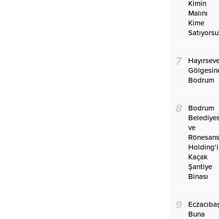
Kimin
Malını
Kime
Satıyors
7
Hayırseve
Gölgesin
Bodrum
8
Bodrum
Belediyes
ve
Rönesan
Holding’
Kaçak
Şantiye
Binası
9
Eczacıba
Buna