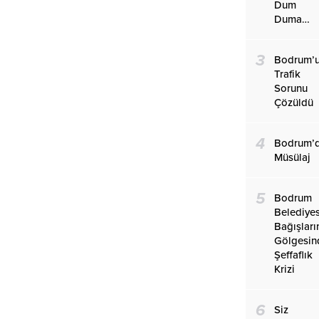
Dum
Duma…
3
Bodrum’
Trafik
Sorunu
Çözüldü
4
Bodrum’
Müsülaj
5
Bodrum
Belediye
Bağışları
Gölgesin
Şeffaflık
Krizi
6
Siz