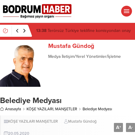
05:25
MBB Meclisinde Bodrum için kritik gündem
Mustafa Gündoğ
Medya İletişim/Yerel Yönetimler/İşletme
Belediye Medyası
Anasayfa
KÖŞE YAZILARI
,
MANŞETLER
Belediye Medyası
KÖŞE YAZILARI
MANŞETLER
Mustafa Gündoğ
A
A
+
-
20.05.2020