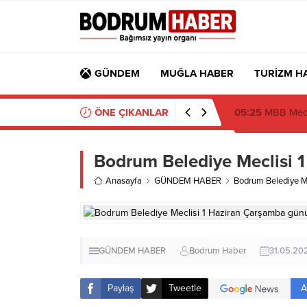
GÜNDEM
MUĞLA HABER
TURİZM H
ÖNE ÇIKANLAR
19:16
Atatürk’ün
Bodrum Belediye Meclisi 
Anasayfa
GÜNDEM HABER
Bodrum Belediye Me
GÜNDEM HABER
Bodrum Haber
31.05.20
A
Paylaş
Tweetle