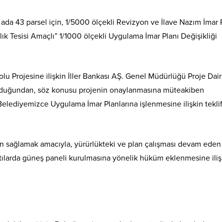
 ada 43 parsel için, 1/5000 ölçekli Revizyon ve İlave Nazım İmar 
ık Tesisi Amaçlı” 1/1000 ölçekli Uygulama İmar Planı Değişikliği
Yolu Projesine ilişkin İller Bankası AŞ. Genel Müdürlüğü Proje Dai
nulduğundan, söz konusu projenin onaylanmasına müteakiben
 Belediyemizce Uygulama İmar Planlarına işlenmesine ilişkin teklif
ten sağlamak amacıyla, yürürlükteki ve plan çalışması devam eden
tılarda güneş paneli kurulmasına yönelik hüküm eklenmesine iliş