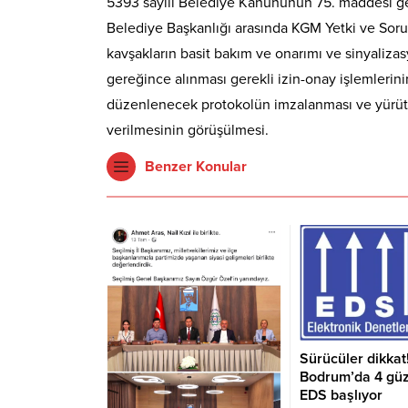
5393 sayılı Belediye Kanununun 75. maddesi g
Belediye Başkanlığı arasında KGM Yetki ve Sor
kavşakların basit bakım ve onarımı ve sinyaliza
gereğince alınması gerekli izin-onay işlemleri
düzenlenecek protokolün imzalanması ve yürütül
verilmesinin görüşülmesi.
Benzer Konular
Sürücüler dikkat
Bodrum’da 4 gü
EDS başlıyor