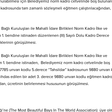
unulabilmesi için Belediyemiz norm kadro cetvelinde boş bulunan
adrosunda tam zamanlı sözleşmeli eğitmen çalıştırılacağından,
ağlı Kuruluşları ile Mahalli İdare Birlikleri Norm Kadro İlke ve
n 1. bendine istinaden düzenlenen (III) Sayılı Dolu Kadro Derece
iklerinin görüşülmesi.
ağlı Kuruluşları ile Mahalli İdare Birlikleri Norm Kadro İlke ve
in 1. bendine istinaden, Belediyemiz norm kadro cetvelinde boş
et 7785 unvan kodlu 5.derece “Tahsildar” kadrosunun 9880 unvan 
e ihdas edilen bir adet 3. derece 9880 unvan kodlu eğitmen kad
ndan, ücretinin belirlenmesi hususunun görüşülmesi.
iği’ne (The Most Beautiful Bays In The World Association) üye ol