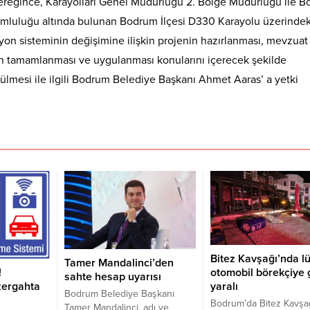
ereğince, Karayolları Genel Müdürlüğü 2. Bölge Müdürlüğü ile 
umluluğu altında bulunan Bodrum İlçesi D330 Karayolu üzerindek
syon sisteminin değişimine ilişkin projenin hazırlanması, mevzuat
nin tamamlanması ve uygulanması konularını içerecek şekilde
mesi ile ilgili Bodrum Belediye Başkanı Ahmet Aaras’ a yetki
Bitez Kavşağı’nda l
Tamer Mandalinci’den
otomobil börekçiye g
!
sahte hesap uyarısı
yaralı
zergahta
Bodrum Belediye Başkanı
Bodrum’da Bitez Kavşa
Tamer Mandalinci, adı ve