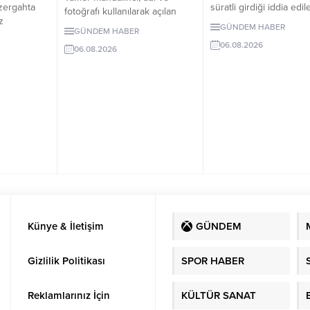
süratli girdiği iddia edil
zergahta
fotoğrafı kullanılarak açılan
otomobil börekçiye gird
z
sahte sosyal medya
GÜNDEM HABER
GÜNDEM HABER
Kazada sürücü ve yolc
 10 Ağustos
hesaplarına karşı uyarıda
06.08.2026
yaralandı.
nü devreye
06.08.2026
bulundu. Mandalinci, tek resmî
uygulanacak
hesabının @tamermandalinci
olduğunu açıkladı.
Künye & İletişim
GÜNDEM
Gizlilik Politikası
SPOR HABER
Reklamlarınız İçin
KÜLTÜR SANAT