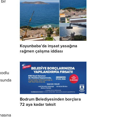
 bir
Koyunbaba’da inşaat yasağına
rağmen çalışma iddiası
kodlu
rosunda
Bodrum Belediyesinden borçlara
72 aya kadar taksit
masına