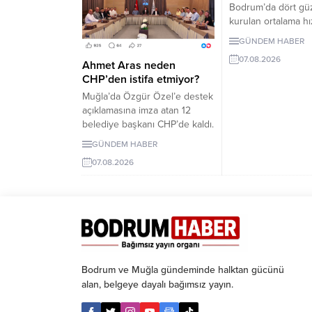
Bodrum’da dört gü
kurulan ortalama hı
denetleme sistemi,
GÜNDEM HABER
2026 Pazartesi gü
07.08.2026
girecek. İşte EDS 
Ahmet Aras neden
yollar.
CHP’den istifa etmiyor?
Muğla’da Özgür Özel’e destek
açıklamasına imza atan 12
belediye başkanı CHP’de kaldı.
Milletvekilleri Yeni Parti’ye
GÜNDEM HABER
geçerken belediye
07.08.2026
başkanlarının tutumu ve CHP
yönetiminin sessizliği
tartışılıyor.
Bodrum ve Muğla gündeminde halktan gücünü
alan, belgeye dayalı bağımsız yayın.