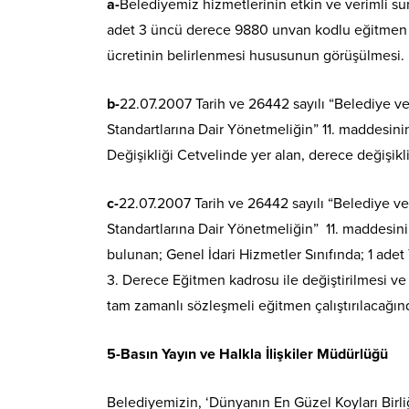
a-
Belediyemiz hizmetlerinin etkin ve verimli s
adet 3 üncü derece 9880 unvan kodlu eğitmen k
ücretinin belirlenmesi hususunun görüşülmesi.
b-
22.07.2007 Tarih ve 26442 sayılı “Belediye ve B
Standartlarına Dair Yönetmeliğin” 11. maddesini
Değişikliği Cetvelinde yer alan, derece değişikl
c-
22.07.2007 Tarih ve 26442 sayılı “Belediye ve B
Standartlarına Dair Yönetmeliğin” 11. maddesin
bulunan; Genel İdari Hizmetler Sınıfında; 1 ad
3. Derece Eğitmen kadrosu ile değiştirilmesi v
tam zamanlı sözleşmeli eğitmen çalıştırılacağı
5-Basın Yayın ve Halkla İlişkiler Müdürlüğü
Belediyemizin, ‘Dünyanın En Güzel Koyları Birl