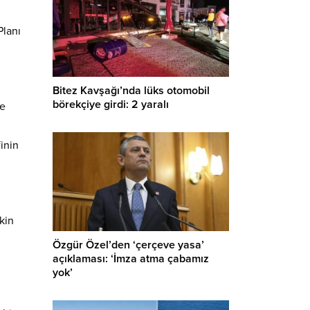
Planı
Bitez Kavşağı’nda lüks otomobil
börekçiye girdi: 2 yaralı
re
inin
kin
Özgür Özel’den ‘çerçeve yasa’
açıklaması: ‘İmza atma çabamız
yok’