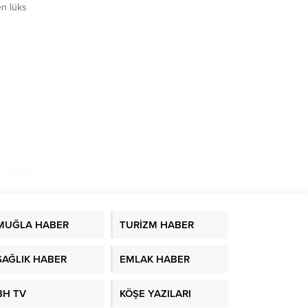
en lüks
i.
u
MUĞLA HABER
TURİZM HABER
SAĞLIK HABER
EMLAK HABER
BH TV
KÖŞE YAZILARI