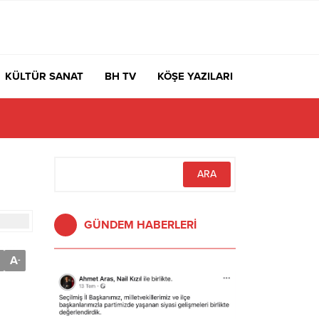
KÜLTÜR SANAT
BH TV
KÖŞE YAZILARI
rdı Yoksa Navigasyon mu Bozuldu?
GÜNDEM HABERLERİ
A
-