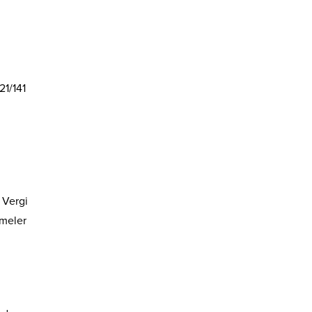
21/141
 Vergi
şmeler