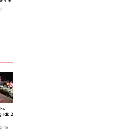
Bodrum
i
üks
irdi: 2
ğı’na