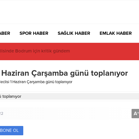
ABER
SPOR HABER
SAĞLIK HABER
EMLAK HABER
 İsmi Var, Cismi Yok: Atatürkçü Düşünce Derneği Pusulayı mı Şaşı
1 Haziran Çarşamba günü toplanıyor
clisi 1 Haziran Çarşamba günü toplanıyor
A
+
22
BONE OL