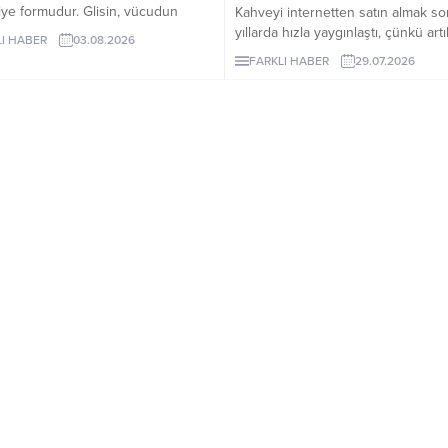
viye formudur. Glisin, vücudun
Kahveyi internetten satın almak so
 yapımında kullandığı en küçük
yıllarda hızla yaygınlaştı, çünkü artı
I HABER
03.08.2026
sittir ve burada minerali taşıyan
dünyanın en özel yörelerinden ge
FARKLI HABER
29.07.2026
 olarak görev yapar.
çekirdekler birkaç tıkla kapınıza ka
ulaşabiliyor.