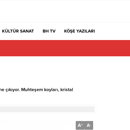
KÜLTÜR SANAT
BH TV
KÖŞE YAZILARI
e çıkıyor. Muhteşem koyları, kristal
A
A
+
-