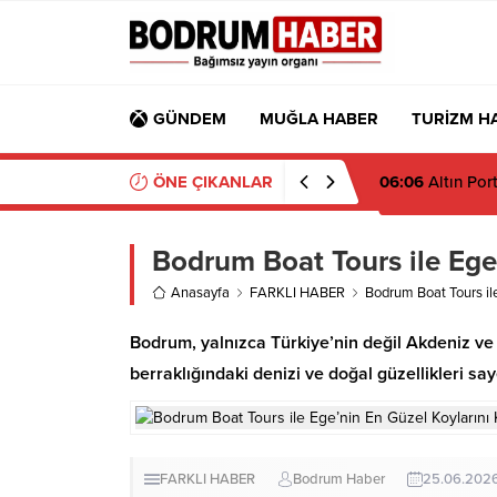
GÜNDEM
MUĞLA HABER
TURİZM H
ÖNE ÇIKANLAR
06:06
Altın Port
Bodrum Boat Tours ile Ege
Anasayfa
FARKLI HABER
Bodrum Boat Tours ile
Bodrum, yalnızca Türkiye’nin değil Akdeniz ve 
berraklığındaki denizi ve doğal güzellikleri say
FARKLI HABER
Bodrum Haber
25.06.202