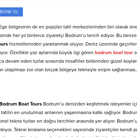
BONE OL
ge bölgesinin de en popüler tatil merkezlerinden biri olarak öne 
esinde her yıl binlerce ziyaretçi Bodrum’u tercih ediyor. Bu benze
ours
hizmetlerinden yararlanmak oluyor. Deniz üzerinde geçirilen 
yor. Özellikle yaz aylarında büyük ilgi gören
bodrum boat tour
s
ca devam eden turlar sırasında misafirler birbirinden güzel koyla
an ulaşılması zor olan birçok bölgeye tekneyle erişim sağlanması,
Bodrum Boat Tours
Bodrum’u denizden keşfetmek isteyenler içi
 tatilin en unutulmaz anlarının yaşanmasına katkı sağlıyor. Bodr
onel tekne turları en doğru tercihler arasında yer alıyor. Bodrum
kiyor. Tekne kiralama seçenekleri sayesinde ziyaretçiler kendi pro