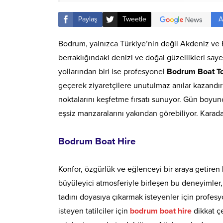
A
Paylaş
Tweetle
Bodrum, yalnızca Türkiye’nin değil Akdeniz ve E
berraklığındaki denizi ve doğal güzellikleri say
yollarından biri ise profesyonel
Bodrum Boat T
geçerek ziyaretçilere unutulmaz anılar kazandırı
noktalarını keşfetme fırsatı sunuyor. Gün boyun
eşsiz manzaralarını yakından görebiliyor. Karad
Bodrum Boat Hire
Konfor, özgürlük ve eğlenceyi bir araya getiren
büyüleyici atmosferiyle birleşen bu deneyimler,
tadını doyasıya çıkarmak isteyenler için profesy
isteyen tatilciler için
bodrum boat hire
dikkat çe