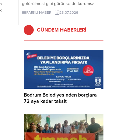
götürülmesi gibi görünse de kurumsal
n
işletmeler için bundan çok daha geniş bir
k
FARKLI HABER
23.07.2026
anlam taşır.
len
dar
GÜNDEM HABERLERİ
Bodrum Belediyesinden borçlara
72 aya kadar taksit