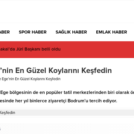
ABER
SPOR HABER
SAĞLIK HABER
EMLAK HABER
akal’da Jüri Başkanı belli oldu
’nin En Güzel Koylarını Keşfedin
 Ege’nin En Güzel Koylarını Keşfedin
Ege bölgesinin de en popüler tatil merkezlerinden biri olarak ön
esinde her yıl binlerce ziyaretçi Bodrum’u tercih ediyor.
6