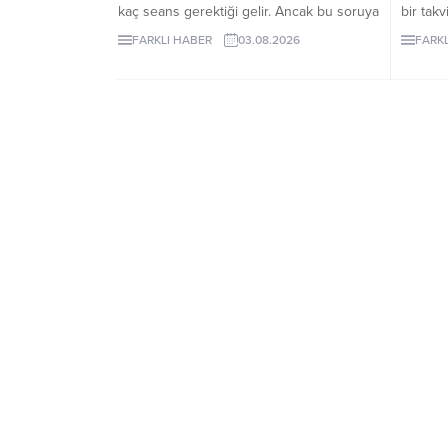
kaç seans gerektiği gelir. Ancak bu soruya
bir tak
herkes için geçerli tek bir sayı vermek
protein
FARKLI HABER
03.08.2026
FARKL
mümkün değildir. Cilt rengi, kılın kalınlığı,
amino a
uygulama bölgesi ve hormonal özellikler
bileşen
seans planını etkileyebilir. İzmir lazer
epilasyon seçenekleri araştırılırken kısa
sürede kesin sonuç vadeden
açıklamalarla karşılaşılabilir....