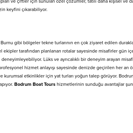
pları ve çiftler için sunulan özel çözümler, tatili daha kişisel ve 
n keyfini çıkarabiliyor.
nu gibi bölgeler tekne turlarının en çok ziyaret edilen durakları
nel ekipler tarafından planlanan rotalar sayesinde misafirler gün iç
deneyimleyebiliyor. Lüks ve ayrıcalıklı bir deneyim arayan misafi
e profesyonel hizmet anlayışı sayesinde denizde geçirilen her an
i ve kurumsal etkinlikler için yat turları yoğun talep görüyor. Bod
apıyor.
Bodrum Boat Tours
hizmetlerinin sunduğu avantajlar şunl