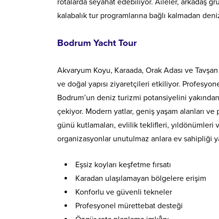
rotalarda seyahat edebiliyor. Aileler, arkadaş gru
kalabalık tur programlarına bağlı kalmadan denizi
Bodrum Yacht Tour
Akvaryum Koyu, Karaada, Orak Adası ve Tavşan Bur
ve doğal yapısı ziyaretçileri etkiliyor. Profesyo
Bodrum’un deniz turizmi potansiyelini yakından 
çekiyor. Modern yatlar, geniş yaşam alanları v
günü kutlamaları, evlilik teklifleri, yıldönümler
organizasyonlar unutulmaz anlara ev sahipliği y
Eşsiz koyları keşfetme fırsatı
Karadan ulaşılamayan bölgelere erişim
Konforlu ve güvenli tekneler
Profesyonel mürettebat desteği