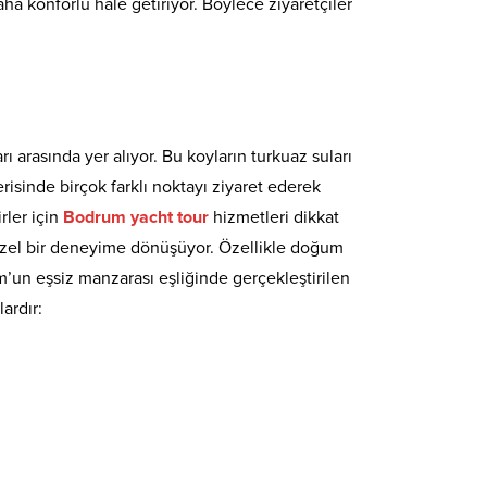
daha konforlu hale getiriyor. Böylece ziyaretçiler
 arasında yer alıyor. Bu koyların turkuaz suları
erisinde birçok farklı noktayı ziyaret ederek
rler için
Bodrum yacht tour
hizmetleri dikkat
 özel bir deneyime dönüşüyor. Özellikle doğum
rum’un eşsiz manzarası eşliğinde gerçekleştirilen
ardır: