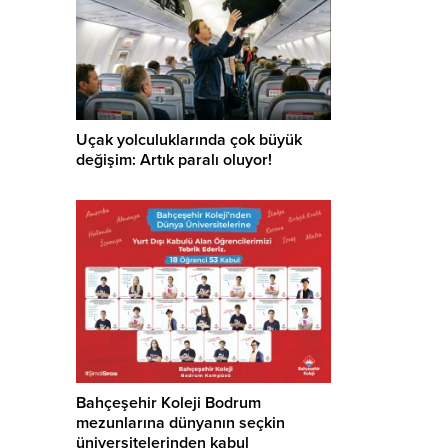
Uçak yolculuklarında çok büyük
değişim: Artık paralı oluyor!
Bahçeşehir Koleji Bodrum
mezunlarına dünyanın seçkin
üniversitelerinden kabul