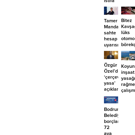
istifa
başlıy
etmiyor?
Bitez
Tamer
Kavşa
Mandalinci’de
lüks
sahte
otomo
hesap
börek
uyarısı
girdi:
2
yaralı
Özgür
Koyun
Özel’den
inşaat
‘çerçeve
yasağ
yasa’
rağme
açıklaması:
çalış
‘İmza
iddias
atma
çabamız
Bodrum
yok’
Belediyesinde
borçlara
72
aya