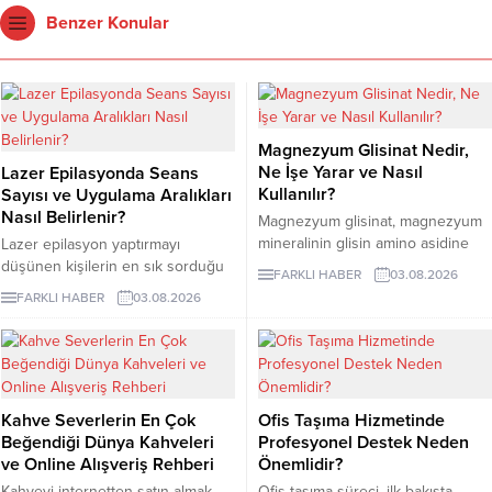
Benzer Konular
Magnezyum Glisinat Nedir,
Ne İşe Yarar ve Nasıl
Lazer Epilasyonda Seans
Kullanılır?
Sayısı ve Uygulama Aralıkları
Nasıl Belirlenir?
Magnezyum glisinat, magnezyum
mineralinin glisin amino asidine
Lazer epilasyon yaptırmayı
bağlandığı bir takviye formudur.
düşünen kişilerin en sık sorduğu
FARKLI HABER
03.08.2026
Glisin, vücudun protein yapımında
konuların başında kaç seans
FARKLI HABER
03.08.2026
kullandığı en küçük amino asittir
gerektiği gelir. Ancak bu soruya
ve burada minerali taşıyan bileşen
herkes için geçerli tek bir sayı
olarak görev yapar.
vermek mümkün değildir. Cilt
rengi, kılın kalınlığı, uygulama
bölgesi ve hormonal özellikler
Kahve Severlerin En Çok
Ofis Taşıma Hizmetinde
seans planını etkileyebilir. İzmir
Beğendiği Dünya Kahveleri
Profesyonel Destek Neden
lazer epilasyon seçenekleri
ve Online Alışveriş Rehberi
Önemlidir?
araştırılırken kısa sürede kesin
sonuç vadeden açıklamalarla
Kahveyi internetten satın almak
Ofis taşıma süreci, ilk bakışta