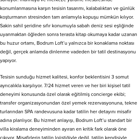
konumlanmasına karşın tesisin tasarımı, kalabalıktan ve günlük
koşturmanın stresinden tam anlamıyla kopuşu mümkün kılıyor.
Sakin sahil şeridine sıfır konumuyla sabah deniz sesi eşliğinde
uyanmaktan öğleden sonra terasta kitap okumaya kadar uzanan
bu huzur ortamı, Bodrum Loft’u yalnızca bir konaklama noktası
değil, gerçek anlamda dinlenme vadeden bir tatil destinasyonu
yapıyor.
Tesisin sunduğu hizmet kalitesi, konfor beklentisini 3 somut
ayrıcalıkla karşılıyor. 7/24 hizmet veren ve her biri kişisel tatil
deneyimi konusunda özel olarak eğitilmiş concierge ekibi;
transfer organizasyonundan özel yemek rezervasyonuna, tekne
turlarından SPA randevusuna kadar tatilin her detayını misafir
adına planlıyor. Bu hizmet anlayışı, Bodrum Loft’u standart bir
villa kiralama deneyiminden ayıran en kritik fark olarak öne
çıkıyor. Misafirlerin tatilin lojistiğiyle değil, tatilin kendisiyle