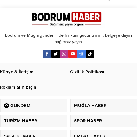
kadar
taksit
Bodrum ve Muğla gündeminde halktan gücünü alan, belgeye dayalı
bağımsız yayın.
Künye & İletişim
Gizlilik Politikası
Reklamlarınız İçin
GÜNDEM
MUĞLA HABER
TURİZM HABER
SPOR HABER
SAĞLIK HABER
EMLAK HABER