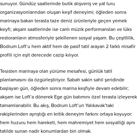
sunuyor. Gündüz saatlerinde butik alışveriş ve yat turu
organizasyonlarından oluşan keşif deneyimi; öğleden sonra
marinaya bakan terasta taze deniz ürünleriyle geçen yemek
keyfi; akşam saatlerinde ise canlı müzik performansları ve lüks
restoranların atmosferiyle şekillenen sosyal yaşam. Bu çeşitlilik,
Bodrum Loft’u hem aktif hem de pasif tatil arayan 2 farklı misafir
profili için eşit derecede cazip kılıyor.
Tesisten marinaya olan yürüme mesafesi, günlük tatil
planlamasını da özgürleştiriyor. Sabah sakin sahil şeridinde
başlayan gün, öğleden sonra marina keşfiyle devam edebilir;
akşam ise Loft’a dönerek Ege gün batımını özel terasta izleyerek
tamamlanabilir. Bu akış, Bodrum Loft’un Yalıkavak’taki
rakiplerinden ayrıştığı en kritik deneyim farkını ortaya koyuyor:
hem huzuru hem hareketi, hem mahremiyet hem sosyalliği aynı
tatilde sunan nadir konumlardan biri olmak.