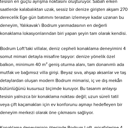
tesisin en güçlü ayrışma noktasını oluşturuyor. Sabah erken
saatlerde kalabalıktan uzak, sessiz bir denize girişten akşam 270
derecelik Ege gün batımını terastan izlemeye kadar uzanan bu
deneyim, Yalıkavak’ı Bodrum yarımadasının en değerli
konaklama lokasyonlarından biri yapan şeyin tam olarak kendisi.
Bodrum Loft’taki villalar, deniz cepheli konaklama deneyimini 4
somut mimari detayla misafire taşıyor: denize yönelik özel
balkon, minimum 40 m² geniş oturma alanı, tam donanımlı ada
mutfak ve bağımsız villa girişi. Beyaz sıva, ahşap aksanlar ve taş
detaylardan oluşan modern Bodrum mimarisi, iç ve dış mekân
bütünlüğünü kusursuz biçimde kuruyor. Bu tasarım anlayışı
tesisin yalnızca bir konaklama noktası değil; uzun süreli tatil
veya çift kaçamakları için ev konforunu aşmayı hedefleyen bir
deneyim merkezi olarak öne çıkmasını sağlıyor.
Konaklama deneyiminin ötesinde Bodrum Loft, misafirlerine 4