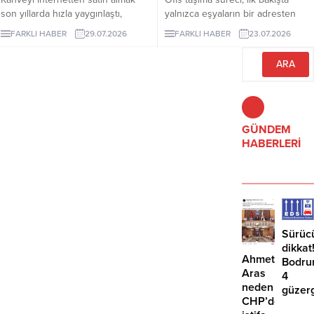
karşılaşılabilir....
son yıllarda hızla yaygınlaştı,
yalnızca eşyaların bir adresten
çünkü artık dünyanın en özel
başka bir adrese götürülmesi gibi
FARKLI HABER
29.07.2026
FARKLI HABER
23.07.2026
yörelerinden gelen çekirdekler
görünse de kurumsal işletmeler
birkaç tıkla kapınıza kadar
için bundan çok daha geniş bir
ulaşabiliyor.
anlam taşır.
GÜNDEM
HABERLERİ
Sürüc
dikkat
Ahmet
Bodru
Aras
4
neden
güzer
CHP’den
EDS