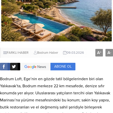
A
A
+
-
FARKLI HABER
Bodrum Haber
09.03.2026
ABONE OL
Bodrum Loft, Ege’nin en gözde tatil bölgelerinden biri olan
Yalıkavak’ta, Bodrum merkeze 22 km mesafede, denize sıfır
konumda yer alıyor. Uluslararası yatçıların tercihi olan Yalıkavak
Marinası’na yürüme mesafesindeki bu konum; sakin koy yapısı,
butik restoranları ve el değmemiş sahil şeridiyle birleşerek