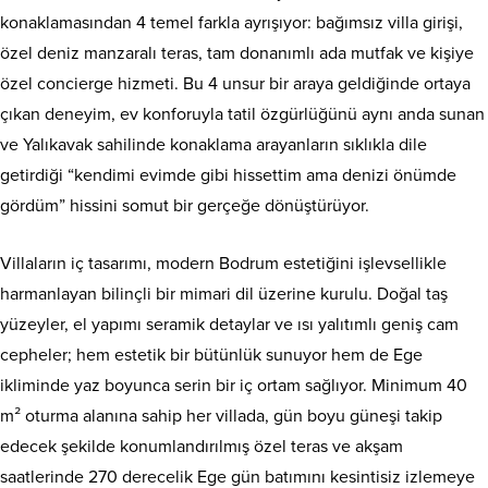
konaklamasından 4 temel farkla ayrışıyor: bağımsız villa girişi,
özel deniz manzaralı teras, tam donanımlı ada mutfak ve kişiye
özel concierge hizmeti. Bu 4 unsur bir araya geldiğinde ortaya
çıkan deneyim, ev konforuyla tatil özgürlüğünü aynı anda sunan
ve Yalıkavak sahilinde konaklama arayanların sıklıkla dile
getirdiği “kendimi evimde gibi hissettim ama denizi önümde
gördüm” hissini somut bir gerçeğe dönüştürüyor.
Villaların iç tasarımı, modern Bodrum estetiğini işlevsellikle
harmanlayan bilinçli bir mimari dil üzerine kurulu. Doğal taş
yüzeyler, el yapımı seramik detaylar ve ısı yalıtımlı geniş cam
cepheler; hem estetik bir bütünlük sunuyor hem de Ege
ikliminde yaz boyunca serin bir iç ortam sağlıyor. Minimum 40
m² oturma alanına sahip her villada, gün boyu güneşi takip
edecek şekilde konumlandırılmış özel teras ve akşam
saatlerinde 270 derecelik Ege gün batımını kesintisiz izlemeye