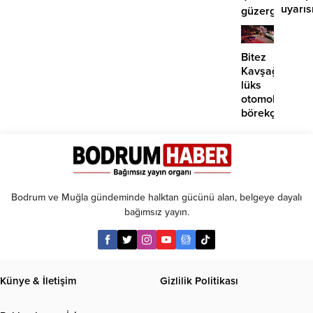
uyarıs
güzergahta
EDS
başlıyor
Bitez
Kavşağı’nda
lüks
otomobil
börekçiye
girdi:
2
yaralı
Bodrum ve Muğla gündeminde halktan gücünü alan, belgeye dayalı
bağımsız yayın.
Künye & İletişim
Gizlilik Politikası