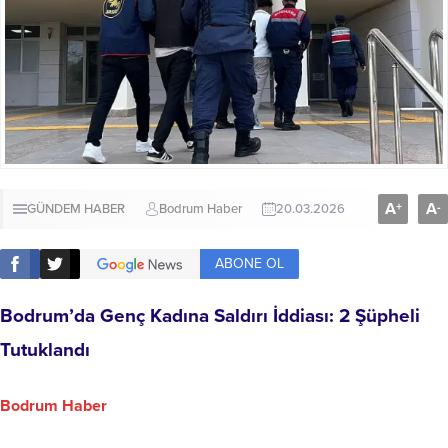
A
A
+
-
GÜNDEM HABER
Bodrum Haber
20.03.2026
ABONE OL
Bodrum’da Genç Kadına Saldırı İddiası: 2 Şüpheli
Tutuklandı
Bodrum Haber