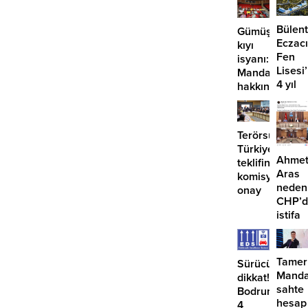
Bülent
Gümüşlük’te
Eczacı
kıyı
Fen
isyanı:
Lisesi
Mandalinci
4 yıl
hakkında
geçti,
suç
hâlâ
duyurusu
proje
Terörsüz
konuş
Türkiye
Ahme
teklifine
Aras
komisyondan
neden
onay
CHP’d
istifa
etmiyo
Tamer
Sürücüler
Manda
dikkat!
sahte
Bodrum’da
hesap
4