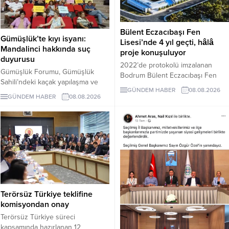
Bülent Eczacıbaşı Fen
Gümüşlük’te kıyı isyanı:
Lisesi’nde 4 yıl geçti, hâlâ
Mandalinci hakkında suç
proje konuşuluyor
duyurusu
2022’de protokolü imzalanan
Gümüşlük Forumu, Gümüşlük
Bodrum Bülent Eczacıbaşı Fen
Sahili’ndeki kaçak yapılaşma ve
Lisesi için dört yıl sonra hâlâ proje
GÜNDEM HABER
08.08.2026
Çayıraltı Halk Plajı’ndaki işgal
süreci görüşülüyor. Okulun ne
GÜNDEM HABER
08.08.2026
iddiaları nedeniyle Bodrum
zaman tamamlanacağı ve öğrenci
Belediye Başkanı Tamer
kabul edeceği belirsiz.
Mandalinci hakkında suç
duyurusunda bulundu.
Terörsüz Türkiye teklifine
komisyondan onay
Terörsüz Türkiye süreci
kapsamında hazırlanan 12