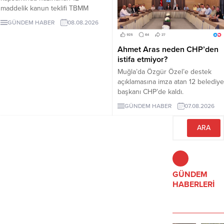
maddelik kanun teklifi TBMM
Adalet Komisyonunda kabul edildi.
GÜNDEM HABER
08.08.2026
Teklif 5 ve 10 yıllık erteleme
düzenlemeleri içeriyor.
Ahmet Aras neden CHP’den
istifa etmiyor?
Muğla’da Özgür Özel’e destek
açıklamasına imza atan 12 belediye
başkanı CHP’de kaldı.
Milletvekilleri Yeni Parti’ye
GÜNDEM HABER
07.08.2026
geçerken belediye başkanlarının
tutumu ve CHP yönetiminin
sessizliği tartışılıyor.
GÜNDEM
HABERLERİ