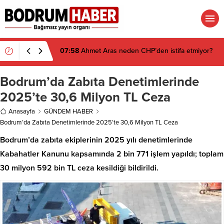
07:26
Muğla’da 2 Milyon 280 Bin TL’lik Akü
Hırsızlığı Zanlısı Yakalandı
Bodrum’da Zabıta Denetimlerinde
2025’te 30,6 Milyon TL Ceza
Anasayfa
GÜNDEM HABER
Bodrum’da Zabıta Denetimlerinde 2025’te 30,6 Milyon TL Ceza
Bodrum’da zabıta ekiplerinin 2025 yılı denetimlerinde
Kabahatler Kanunu kapsamında 2 bin 771 işlem yapıldı; toplam
30 milyon 592 bin TL ceza kesildiği bildirildi.