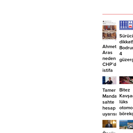
Sürüc
dikkat
Ahmet
Bodru
Aras
4
neden
güzer
CHP’den
EDS
istifa
başlıy
etmiyor?
Bitez
Tamer
Kavşa
Mandalinci’de
lüks
sahte
otomo
hesap
börek
uyarısı
girdi:
2
yaralı