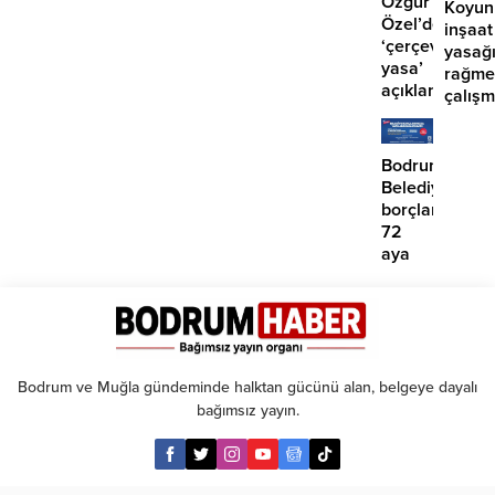
Özgür
Koyun
Özel’den
inşaat
‘çerçeve
yasağ
yasa’
rağme
açıklaması:
çalış
‘İmza
iddias
atma
çabamız
Bodrum
yok’
Belediyesinde
borçlara
72
aya
kadar
taksit
Bodrum ve Muğla gündeminde halktan gücünü alan, belgeye dayalı
bağımsız yayın.