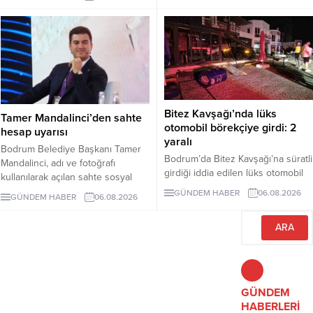
geçerken belediye başkanlarının
tutumu ve CHP yönetiminin
sessizliği tartışılıyor.
Bitez Kavşağı’nda lüks
Tamer Mandalinci’den sahte
otomobil börekçiye girdi: 2
hesap uyarısı
yaralı
Bodrum Belediye Başkanı Tamer
Bodrum’da Bitez Kavşağı’na süratli
Mandalinci, adı ve fotoğrafı
girdiği iddia edilen lüks otomobil
kullanılarak açılan sahte sosyal
börekçiye girdi. Kazada sürücü ve
medya hesaplarına karşı uyarıda
GÜNDEM HABER
06.08.2026
GÜNDEM HABER
06.08.2026
yolcu yaralandı.
bulundu. Mandalinci, tek resmî
hesabının @tamermandalinci
olduğunu açıkladı.
GÜNDEM
HABERLERİ