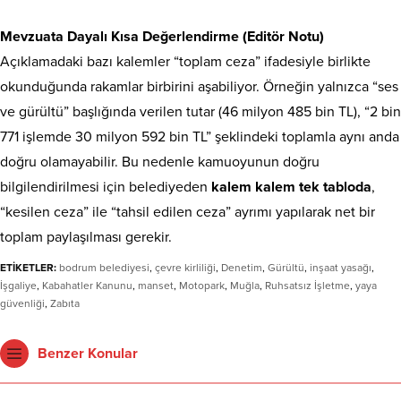
Mevzuata Dayalı Kısa Değerlendirme (Editör Notu)
Açıklamadaki bazı kalemler “toplam ceza” ifadesiyle birlikte
okunduğunda rakamlar birbirini aşabiliyor. Örneğin yalnızca “ses
ve gürültü” başlığında verilen tutar (46 milyon 485 bin TL), “2 bin
771 işlemde 30 milyon 592 bin TL” şeklindeki toplamla aynı anda
doğru olamayabilir. Bu nedenle kamuoyunun doğru
bilgilendirilmesi için belediyeden
kalem kalem tek tabloda
,
“kesilen ceza” ile “tahsil edilen ceza” ayrımı yapılarak net bir
toplam paylaşılması gerekir.
ETİKETLER:
bodrum belediyesi
,
çevre kirliliği
,
Denetim
,
Gürültü
,
inşaat yasağı
,
İşgaliye
,
Kabahatler Kanunu
,
manset
,
Motopark
,
Muğla
,
Ruhsatsız İşletme
,
yaya
güvenliği
,
Zabıta
Benzer Konular