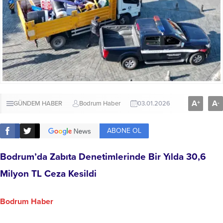
A
A
+
-
GÜNDEM HABER
Bodrum Haber
03.01.2026
ABONE OL
Bodrum’da Zabıta Denetimlerinde Bir Yılda 30,6
Milyon TL Ceza Kesildi
Bodrum Haber