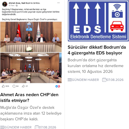
Sürücüler dikkat! Bodrum’da
4 güzergahta EDS başlıyor
Bodrum’da dört güzergahta
kurulan ortalama hız denetleme
sistemi, 10 Ağustos 2026
Pazartesi günü devreye girecek.
GÜNDEM HABER
07.08.2026
İşte EDS uygulanacak yollar.
Ahmet Aras neden CHP’den
istifa etmiyor?
Muğla’da Özgür Özel’e destek
açıklamasına imza atan 12 belediye
başkanı CHP’de kaldı.
Milletvekilleri Yeni Parti’ye
GÜNDEM HABER
07.08.2026