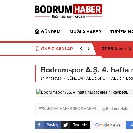
GÜNDEM
MUĞLA HABER
TURİZM H
ÖNE ÇIKANLAR
07:58
Ahmet Ara
Bodrumspor A.Ş. 4. hafta 
Anasayfa
GÜNDEM HABER
,
SPOR HABER
Bodr
GÜNDEM HABER
SPOR HABER
Bodrum Haber
A
Paylaş
Tweetle