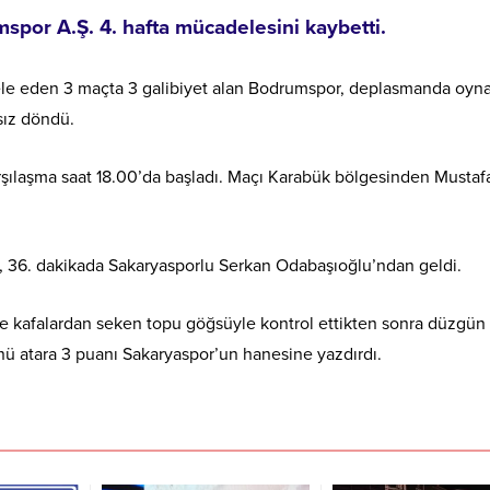
por A.Ş. 4. hafta mücadelesini kaybetti.
e eden 3 maçta 3 galibiyet alan Bodrumspor, deplasmanda oyna
sız döndü.
ılaşma saat 18.00’da başladı. Maçı Karabük bölgesinden Mustaf
, 36. dakikada Sakaryasporlu Serkan Odabaşıoğlu’ndan geldi.
e kafalardan seken topu göğsüyle kontrol ettikten sonra düzgün 
ü atara 3 puanı Sakaryaspor’un hanesine yazdırdı.