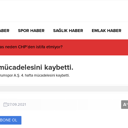
ABER
SPOR HABER
SAĞLIK HABER
EMLAK HABER
s neden CHP’den istifa etmiyor?
mücadelesini kaybetti.
umspor A.Ş. 4. hafta mücadelesini kaybetti.
A
+
27.09.2021
BONE OL