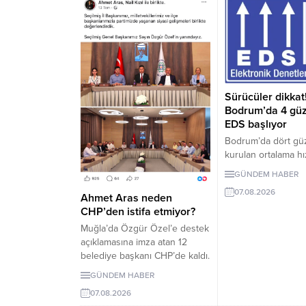
Sürücüler dikkat
Bodrum’da 4 gü
EDS başlıyor
Bodrum’da dört gü
kurulan ortalama hı
denetleme sistemi,
GÜNDEM HABER
2026 Pazartesi gü
07.08.2026
girecek. İşte EDS 
Ahmet Aras neden
yollar.
CHP’den istifa etmiyor?
Muğla’da Özgür Özel’e destek
açıklamasına imza atan 12
belediye başkanı CHP’de kaldı.
Milletvekilleri Yeni Parti’ye
GÜNDEM HABER
geçerken belediye
07.08.2026
başkanlarının tutumu ve CHP