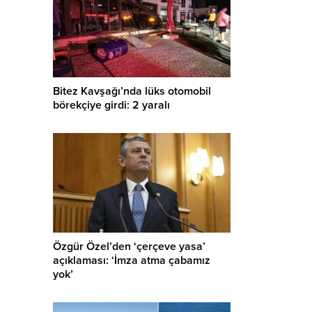
Bitez Kavşağı’nda lüks otomobil
börekçiye girdi: 2 yaralı
Özgür Özel’den ‘çerçeve yasa’
açıklaması: ‘İmza atma çabamız
yok’