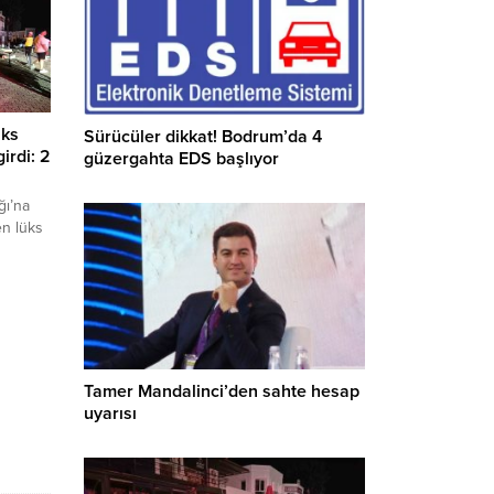
üks
Sürücüler dikkat! Bodrum’da 4
irdi: 2
güzergahta EDS başlıyor
ğı’na
en lüks
i.
u
Tamer Mandalinci’den sahte hesap
uyarısı