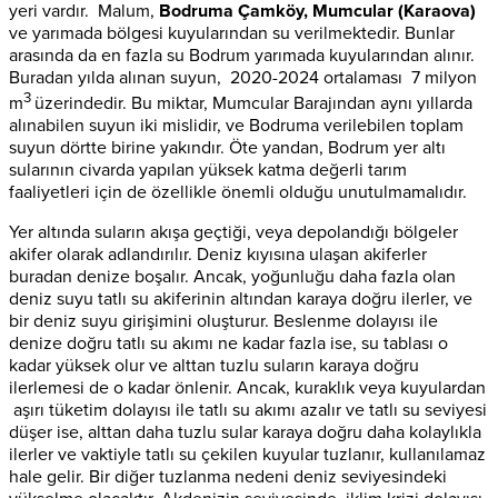
yeri vardır. Malum,
Bodruma Çamköy, Mumcular (Karaova)
ve yarımada bölgesi kuyularından su verilmektedir. Bunlar
arasında da en fazla su Bodrum yarımada kuyularından alınır.
Buradan yılda alınan suyun, 2020-2024 ortalaması 7 milyon
3
m
üzerindedir. Bu miktar, Mumcular Barajından aynı yıllarda
alınabilen suyun iki mislidir, ve Bodruma verilebilen toplam
suyun dörtte birine yakındır. Öte yandan, Bodrum yer altı
sularının civarda yapılan yüksek katma değerli tarım
faaliyetleri için de özellikle önemli olduğu unutulmamalıdır.
Yer altında suların akışa geçtiği, veya depolandığı bölgeler
akifer olarak adlandırılır. Deniz kıyısına ulaşan akiferler
buradan denize boşalır. Ancak, yoğunluğu daha fazla olan
deniz suyu tatlı su akiferinin altından karaya doğru ilerler, ve
bir deniz suyu girişimini oluşturur. Beslenme dolayısı ile
denize doğru tatlı su akımı ne kadar fazla ise, su tablası o
kadar yüksek olur ve alttan tuzlu suların karaya doğru
ilerlemesi de o kadar önlenir. Ancak, kuraklık veya kuyulardan
aşırı tüketim dolayısı ile tatlı su akımı azalır ve tatlı su seviyesi
düşer ise, alttan daha tuzlu sular karaya doğru daha kolaylıkla
ilerler ve vaktiyle tatlı su çekilen kuyular tuzlanır, kullanılamaz
hale gelir. Bir diğer tuzlanma nedeni deniz seviyesindeki