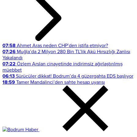
07:58
Ahmet Aras neden CHP’den istifa etmiyor?
07:26
Muğla’da 2 Milyon 280 Bin TL’lik Akü Hırsızlığı Zanlısı
Yakalandı
07:22
Özlem Arslan cinayetinde indirimsiz ağırlaştırılmış
müebbet
06:13
Sürücüler dikkat! Bodrum’da 4 güzergahta EDS başlıyor
18:59
Tamer Mandalinci’den sahte hesap uyarısı