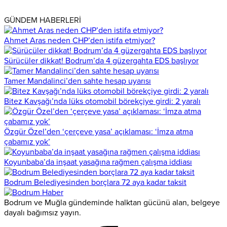
GÜNDEM HABERLERİ
Ahmet Aras neden CHP’den istifa etmiyor?
Sürücüler dikkat! Bodrum’da 4 güzergahta EDS başlıyor
Tamer Mandalinci’den sahte hesap uyarısı
Bitez Kavşağı’nda lüks otomobil börekçiye girdi: 2 yaralı
Özgür Özel’den ‘çerçeve yasa’ açıklaması: ‘İmza atma
çabamız yok’
Koyunbaba’da inşaat yasağına rağmen çalışma iddiası
Bodrum Belediyesinden borçlara 72 aya kadar taksit
Bodrum ve Muğla gündeminde halktan gücünü alan, belgeye
dayalı bağımsız yayın.