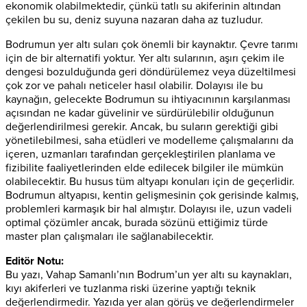
ekonomik olabilmektedir, çünkü tatlı su akiferinin altından
çekilen bu su, deniz suyuna nazaran daha az tuzludur.
Bodrumun yer altı suları çok önemli bir kaynaktır. Çevre tarımı
için de bir alternatifi yoktur. Yer altı sularının, aşırı çekim ile
dengesi bozulduğunda geri döndürülemez veya düzeltilmesi
çok zor ve pahalı neticeler hasıl olabilir. Dolayısı ile bu
kaynağın, gelecekte Bodrumun su ihtiyacınının karşılanması
açısından ne kadar güvelinir ve sürdürülebilir olduğunun
değerlendirilmesi gerekir. Ancak, bu suların gerektiği gibi
yönetilebilmesi, saha etüdleri ve modelleme çalışmalarını da
içeren, uzmanları tarafından gerçekleştirilen planlama ve
fizibilite faaliyetlerinden elde edilecek bilgiler ile mümkün
olabilecektir. Bu husus tüm altyapı konuları için de geçerlidir.
Bodrumun altyapısı, kentin gelişmesinin çok gerisinde kalmış,
problemleri karmaşık bir hal almıştır. Dolayısı ile, uzun vadeli
optimal çözümler ancak, burada sözünü ettiğimiz türde
master plan çalışmaları ile sağlanabilecektir.
Editör Notu:
Bu yazı, Vahap Samanlı’nın Bodrum’un yer altı su kaynakları,
kıyı akiferleri ve tuzlanma riski üzerine yaptığı teknik
değerlendirmedir. Yazıda yer alan görüş ve değerlendirmeler