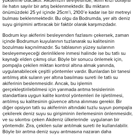
yükselme olacaktır. Akdenizin seviyesinde, iklim krizi dolayısı
ile hatırı sayılır bir artış beklenmektedir. Bu miktarın
önümüzdeki 25 yıl içinde 25cm’i, 2100’e kadar ise bir metreyi
bulması beklenmektedir. Bu olgu da Bodrumda, yer altı deniz
suyu girişimini arttıracak bir faktör olarak karşımızdadır.
Bodrum kıyı akiferini besleyenden fazlasını çekersek, zaman
içinde Bodrumun kuyularının tuzlanarak su kalitesinin
bozulması kaçınılmazdır. Su tablasının yüzey sularının
besleyemeyeceği derinliklere inmesi halinde ise bu tatlı su
kaynağı elden çıkmış olur. Böyle bir sonucu önlemek için,
pompajla çekilen miktarı kontrol altına almak yanında,
uygulanabilecek çeşitli yöntemler vardır. Bunlardan bir tanesi
arıtılmış atık suların yer altına basılması sureti ile tatlı su
akiferinin beslenmesidir. Ancak, bu işlemin
gerçekleştirilebilmesi için yarımada arıtma tesislerinin
standartlara uygun kalite kontrol yöntemleri ile işletilmesi,
arıtılmış su kalitesinin güvence altına alınması gerekir. Bir
diğer opsiyon tatlı su akiferinin altındaki tuzlu suyun pompajla
çekilerek deniz suyu su girişiminin ilerlemesinin önlenmesidir,
ve su sıkıntısı çeken Akdeniz ülkelerinde uygulanan bir
yöntemdir. Zira, çekilen sular arıtılmak sureti ile kullanılabilir.
Böyle bir arıtma deniz suyu arıtmasına nazaran daha