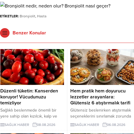
ETİKETLER:
Bronşiolit
,
Hasta
Benzer Konular
Düzenli tüketin: Kanserden
Hem pratik hem doyurucu
koruyor! Vücudunuzu
lezzetler arayanlara:
temizliyor
Glütensiz 6 atıştırmalık tarifi
Sağlıklı beslenmede önemli bir
Glütensiz beslenirken atıştırmalık
yere sahip olan kızılcık, kalp ve
seçeneklerini sınırlamak zorunda
damar sistemini desteklerken
değilsiniz. Evde kolayca
SAĞLIK HABER
08.08.2026
SAĞLIK HABER
06.08.2026
bağışıklık sisteminin güçlenmesine
hazırlayabileceğiniz bu 5 glütensiz