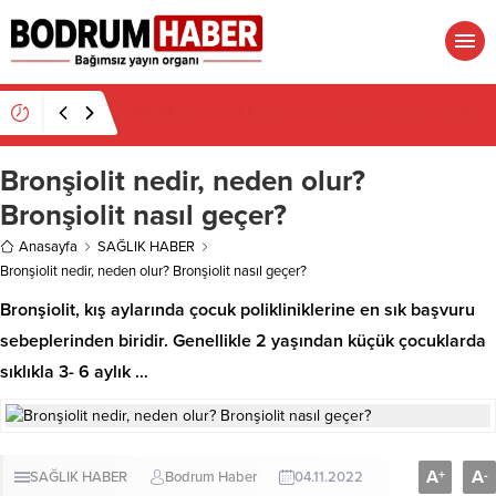
05:48
Bodrum FK sezona evinde yenilgiyle başladı
Bronşiolit nedir, neden olur?
Bronşiolit nasıl geçer?
Anasayfa
SAĞLIK HABER
Bronşiolit nedir, neden olur? Bronşiolit nasıl geçer?
Bronşiolit, kış aylarında çocuk polikliniklerine en sık başvuru
sebeplerinden biridir. Genellikle 2 yaşından küçük çocuklarda
sıklıkla 3- 6 aylık …
A
A
+
-
SAĞLIK HABER
Bodrum Haber
04.11.2022