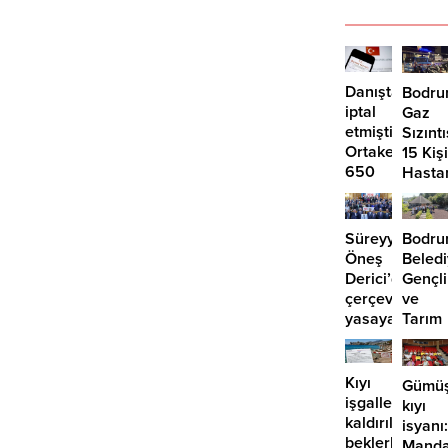
Danıştay
Bodru
iptal
Gaz
etmişti:
Sızıntı
Ortakent’te
15 Kişi
650
Hasta
bin
Kaldırı
metrekare
için
Süreyya
Bodr
yeni
Öneş
Beledi
imar
Derici’den
Gençli
kararı
çerçeve
ve
yasaya
Tarım
“hayır”
Kampı
3.
dönem
Kıyı
Gümüş
tamam
işgalleri
kıyı
kaldırılmayı
isyanı:
beklerken
Manda