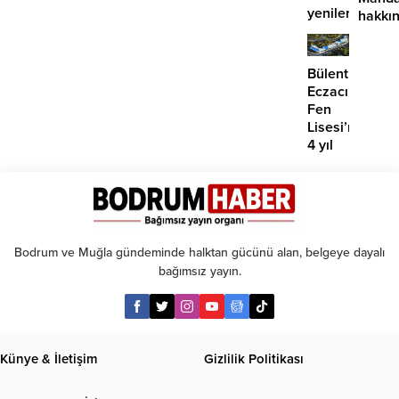
yenilerinin
hakkı
önü
suç
mü
duyur
açılıyor?
Bülent
Eczacıbaşı
Fen
Lisesi’nde
4 yıl
geçti,
hâlâ
proje
konuşuluyor
Bodrum ve Muğla gündeminde halktan gücünü alan, belgeye dayalı
bağımsız yayın.
Künye & İletişim
Gizlilik Politikası