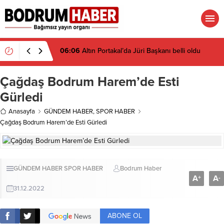
06:06
Altın Portakal’da Jüri Başkanı belli oldu
Çağdaş Bodrum Harem’de Esti
Gürledi
Anasayfa
GÜNDEM HABER
,
SPOR HABER
Çağdaş Bodrum Harem’de Esti Gürledi
GÜNDEM HABER
SPOR HABER
Bodrum Haber
A
A
+
-
31.12.2022
ABONE OL