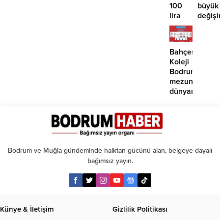
100
büyük
lira
değişi
öngörüsü:
Artık
Yükseliş
paralı
için o
oluyor
Bahçeşehir
tarihe
Koleji
işaret
Bodrum
edildi
mezunlarına
dünyanın
seçkin
üniversiteleri
kabul
Bodrum ve Muğla gündeminde halktan gücünü alan, belgeye dayalı
bağımsız yayın.
Künye & İletişim
Gizlilik Politikası