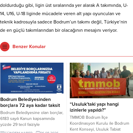
doldurduğu gibi, ligin üst sıralarında yer alarak A takımında, U-
14, U16, U-18 liginde mücadele veren alt yapı oyuncuları ve
teknik kadrosuyla sadece Bodrum’un takımı değil, Türkiye’nin
de en güçlü takımlarından bir olacağının mesajını veriyor.
Benzer Konular
Bodrum Belediyesinden
“Usuluk’taki yapı hangi
borçlara 72 aya kadar taksit
izinlerle yapıldı?”
Bodrum Belediyesine olan borçlar,
TMMOB Bodrum İlçe
6183 sayılı Kanun kapsamında
Koordinasyon Kurulu ile Bodrum
yüzde 29 tecil faiziyle
Kent Konseyi, Usuluk Tabiat
taksitlendirilebilecek. Gerçek
GÜNDEM HABER
06.08.2026