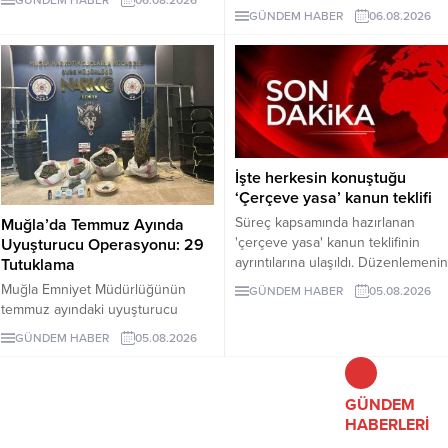
Parkı’ndaki “flamingo yapısı” ve
kişiler için 48 aya, belirli koşulları
GÜNDEM HABER
06.08.2026
diğer uygulamaların dayandığı
sağlayan tüzel kişiler için 72 aya
izinlerin açıklanmasını istedi.
kadar taksit uygulanacak. Son
Yapılan açıklamada, geçmiş yargı
başvuru tarihi 31 Ağustos 2026.
kararlarının uygulanması ve
korunan alanda geri dönüşü
olmayan müdahalelerden
kaçınılması çağrısında bulunuldu.
İşte herkesin konuştuğu
‘Çerçeve yasa’ kanun teklifi
Süreç kapsamında hazırlanan
Muğla’da Temmuz Ayında
'çerçeve yasa' kanun teklifinin
Uyuşturucu Operasyonu: 29
ayrıntılarına ulaşıldı. Düzenlemenin
Tutuklama
uygulanması Milli Güvenlik
Muğla Emniyet Müdürlüğünün
GÜNDEM HABER
05.08.2026
Kurulu’nun PKK/KCK ile bağlantılı
temmuz ayındaki uyuşturucu
yapıların feshedildiğini ve
operasyonlarında 243 şüpheli
GÜNDEM HABER
05.08.2026
silahların tamamen bırakıldığını
gözaltına alındı, 29 kişi tutuklandı.
tespit etmesi şartına bağlanıyor.
GÜNDEM
HABERLERİ