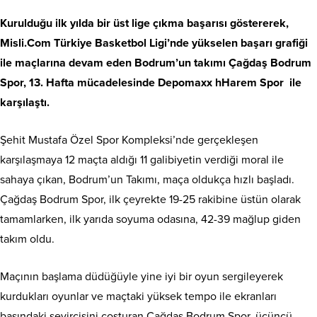
Kurulduğu ilk yılda bir üst lige çıkma başarısı göstererek,
Misli.Com Türkiye Basketbol Ligi’nde yükselen başarı grafiği
ile maçlarına devam eden Bodrum’un takımı Çağdaş Bodrum
Spor, 13. Hafta mücadelesinde Depomaxx hHarem Spor ile
karşılaştı.
Şehit Mustafa Özel Spor Kompleksi’nde gerçekleşen
karşılaşmaya 12 maçta aldığı 11 galibiyetin verdiği moral ile
sahaya çıkan, Bodrum’un Takımı, maça oldukça hızlı başladı.
Çağdaş Bodrum Spor, ilk çeyrekte 19-25 rakibine üstün olarak
tamamlarken, ilk yarıda soyuma odasına, 42-39 mağlup giden
takım oldu.
Maçının başlama düdüğüyle yine iyi bir oyun sergileyerek
kurdukları oyunlar ve maçtaki yüksek tempo ile ekranları
başındaki seyircisini coşturan Çağdaş Bodrum Spor, üçüncü