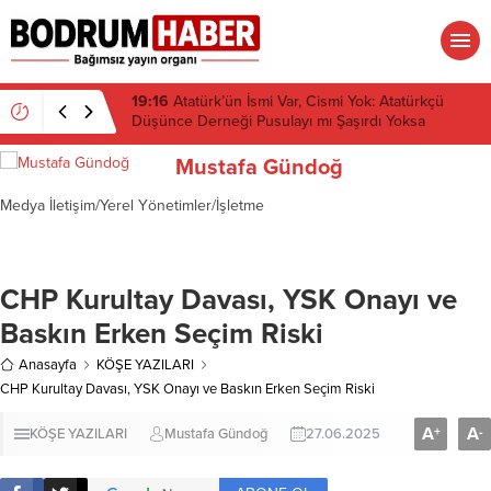
07:58
Ahmet Aras neden CHP’den istifa etmiyor?
Mustafa Gündoğ
Medya İletişim/Yerel Yönetimler/İşletme
CHP Kurultay Davası, YSK Onayı ve
Baskın Erken Seçim Riski
Anasayfa
KÖŞE YAZILARI
CHP Kurultay Davası, YSK Onayı ve Baskın Erken Seçim Riski
A
A
+
-
KÖŞE YAZILARI
Mustafa Gündoğ
27.06.2025