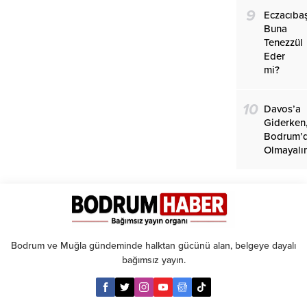
9
Eczacıba
Buna
Tenezzül
Eder
mi?
10
Davos’a
Giderken
Bodrum’
Olmayalı
Bodrum ve Muğla gündeminde halktan gücünü alan, belgeye dayalı
bağımsız yayın.