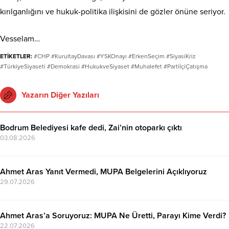
kırılganlığını ve hukuk-politika ilişkisini de gözler önüne seriyor.
Vesselam…
ETİKETLER:
#CHP #KurultayDavası #YSKOnayı #ErkenSeçim #SiyasiKriz
#TürkiyeSiyaseti #Demokrasi #HukukveSiyaset #Muhalefet #PartiİçiÇatışma
Yazarın Diğer Yazıları
Bodrum Belediyesi kafe dedi, Zai’nin otoparkı çıktı
03.08.2026
Ahmet Aras Yanıt Vermedi, MUPA Belgelerini Açıklıyoruz
29.07.2026
Ahmet Aras’a Soruyoruz: MUPA Ne Üretti, Parayı Kime Verdi?
22.07.2026