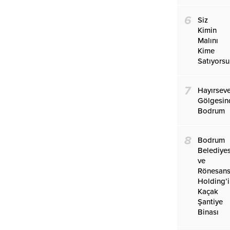
6
Siz
Kimin
Malını
Kime
Satıyors
7
Hayırseve
Gölgesin
Bodrum
8
Bodrum
Belediyes
ve
Rönesan
Holding’
Kaçak
Şantiye
Binası