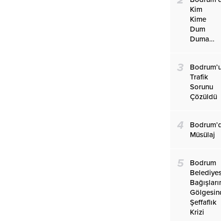
Kim
Kime
Dum
Duma…
3
Bodrum’
Trafik
Sorunu
Çözüldü
4
Bodrum’
Müsülaj
5
Bodrum
Belediye
Bağışları
Gölgesin
Şeffaflık
Krizi