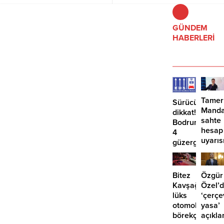
yolcu yaralandı.
hazırlandığını vurgulayarak "İmza
atma çabamız yok" dedi.
GÜNDEM
HABERLERİ
Tamer
Sürücüler
Manda
dikkat!
sahte
Bodrum’da
hesap
4
uyarıs
güzergahta
EDS
başlıyor
Bitez
Özgür
Kavşağı’nda
Özel’
lüks
‘çerçe
otomobil
yasa’
börekçiye
açıkla