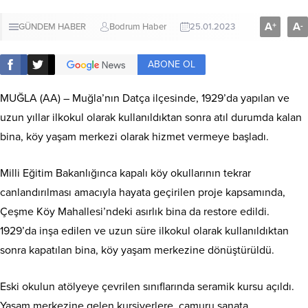
A
A
+
-
GÜNDEM HABER
Bodrum Haber
25.01.2023
ABONE OL
MUĞLA (AA) – Muğla’nın Datça ilçesinde, 1929’da yapılan ve
uzun yıllar ilkokul olarak kullanıldıktan sonra atıl durumda kalan
bina, köy yaşam merkezi olarak hizmet vermeye başladı.
Milli Eğitim Bakanlığınca kapalı köy okullarının tekrar
canlandırılması amacıyla hayata geçirilen proje kapsamında,
Çeşme Köy Mahallesi’ndeki asırlık bina da restore edildi.
1929’da inşa edilen ve uzun süre ilkokul olarak kullanıldıktan
sonra kapatılan bina, köy yaşam merkezine dönüştürüldü.
Eski okulun atölyeye çevrilen sınıflarında seramik kursu açıldı.
Yaşam merkezine gelen kursiyerlere, çamuru sanata