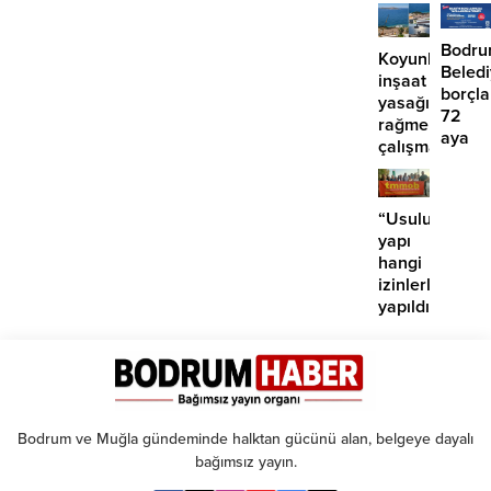
girdi:
‘İmza
2
atma
yaralı
çabam
Bodr
Koyunbaba’d
yok’
Beled
inşaat
borçla
yasağına
72
rağmen
aya
çalışma
kadar
iddiası
taksit
“Usuluk’taki
yapı
hangi
izinlerle
yapıldı?”
Bodrum ve Muğla gündeminde halktan gücünü alan, belgeye dayalı
bağımsız yayın.