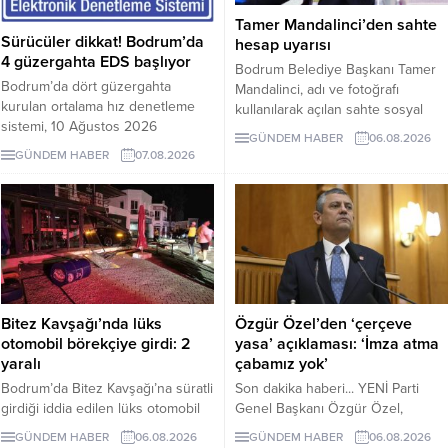
Tamer Mandalinci’den sahte
Sürücüler dikkat! Bodrum’da
hesap uyarısı
4 güzergahta EDS başlıyor
Bodrum Belediye Başkanı Tamer
Bodrum’da dört güzergahta
Mandalinci, adı ve fotoğrafı
kurulan ortalama hız denetleme
kullanılarak açılan sahte sosyal
sistemi, 10 Ağustos 2026
medya hesaplarına karşı uyarıda
GÜNDEM HABER
06.08.2026
Pazartesi günü devreye girecek.
bulundu. Mandalinci, tek resmî
GÜNDEM HABER
07.08.2026
İşte EDS uygulanacak yollar.
hesabının @tamermandalinci
olduğunu açıkladı.
Bitez Kavşağı’nda lüks
Özgür Özel’den ‘çerçeve
otomobil börekçiye girdi: 2
yasa’ açıklaması: ‘İmza atma
yaralı
çabamız yok’
Bodrum’da Bitez Kavşağı’na süratli
Son dakika haberi... YENİ Parti
girdiği iddia edilen lüks otomobil
Genel Başkanı Özgür Özel,
börekçiye girdi. Kazada sürücü ve
çerçeve yasanın özensiz
GÜNDEM HABER
06.08.2026
GÜNDEM HABER
06.08.2026