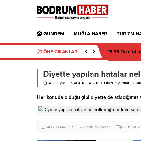
GÜNDEM
MUĞLA HABER
TURİZM H
ÖNE ÇIKANLAR
18:35
Gümüşlük M
Diyette yapılan hatalar nel
Anasayfa
SAĞLIK HABER
Diyette yapılan hatala
Her konuda olduğu gibi diyette de atladığımız 
SAĞLIK HABER
Bodrum Haber
22.09.202