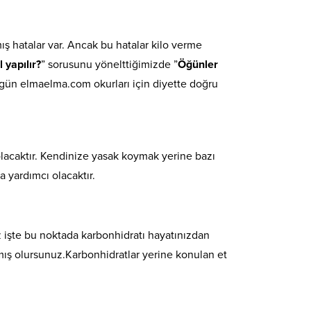
ş hatalar var. Ancak bu hatalar kilo verme
l yapılır?
” sorusunu yönelttiğimizde ”
Öğünler
ugün elmaelma.com okurları için diyette doğru
 olacaktır. Kendinize yasak koymak yerine bazı
a yardımcı olacaktır.
 işte bu noktada karbonhidratı hayatınızdan
mış olursunuz.Karbonhidratlar yerine konulan et