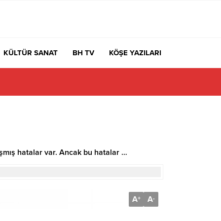
KÜLTÜR SANAT
BH TV
KÖŞE YAZILARI
aşmış hatalar var. Ancak bu hatalar …
A
A
+
-