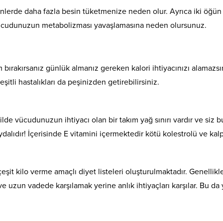
lerde daha fazla besin tüketmenize neden olur. Ayrıca iki öğün a
rde vücudunuzun metabolizması yavaşlamasına neden olursunuz.
kırsanız günlük almanız gereken kalori ihtiyacınızı alamazsınız
itli hastalıkları da peşinizden getirebilirsiniz.
kilde vücudunuzun ihtiyacı olan bir takım yağ sınırı vardır ve siz 
dalıdır! İçerisinde E vitamini içermektedir kötü kolestrolü ve kalp 
şit kilo verme amaçlı diyet listeleri oluşturulmaktadır. Genellikl
ve uzun vadede karşılamak yerine anlık ihtiyaçları karşılar. Bu d