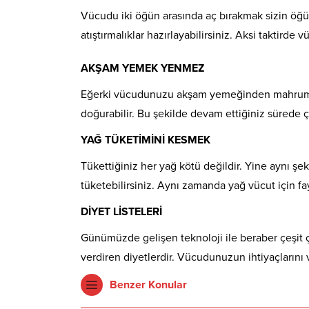
Vücudu iki öğün arasında aç bırakmak sizin öğün
atıştırmalıklar hazırlayabilirsiniz. Aksi takti
AKŞAM YEMEK YENMEZ
Eğerki vücudunuzu akşam yemeğinden mahrum bıra
doğurabilir. Bu şekilde devam ettiğiniz sürede çeş
YAĞ TÜKETİMİNİ KESMEK
Tükettiğiniz her yağ kötü değildir. Yine aynı şe
tüketebilirsiniz. Aynı zamanda yağ vücut için fay
DİYET LİSTELERİ
Günümüzde gelişen teknoloji ile beraber çeşit çe
verdiren diyetlerdir. Vücudunuzun ihtiyaçlarını 
Benzer Konular