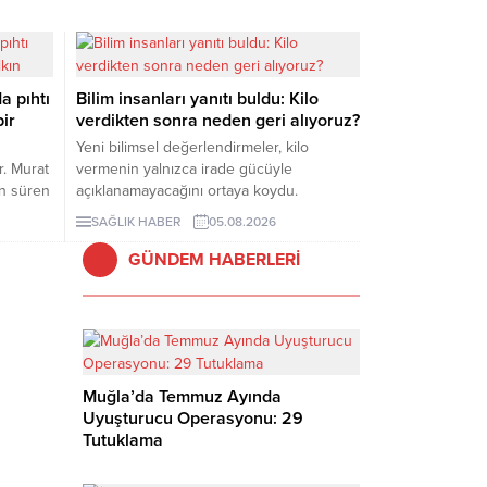
a pıhtı
Bilim insanları yanıtı buldu: Kilo
bir
verdikten sonra neden geri alıyoruz?
Yeni bilimsel değerlendirmeler, kilo
. Murat
vermenin yalnızca irade gücüyle
un süren
açıklanamayacağını ortaya koydu.
larında
Araştırmacılara göre beyin, hormonlar ve
SAĞLIK HABER
05.08.2026
yaşam koşulları kilo kaybını zorlaştırırken,
dığını
obezite biyolojik ve toplumsal boyutları
GÜNDEM HABERLERİ
ni,
olan karmaşık bir sağlık sorunu olarak ele
alınmalı.
orabı
Muğla’da Temmuz Ayında
Uyuşturucu Operasyonu: 29
Tutuklama