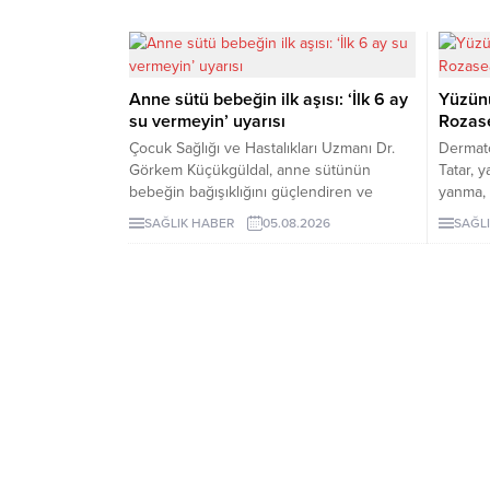
Anne sütü bebeğin ilk aşısı: ‘İlk 6 ay
Yüzünü
su vermeyin’ uyarısı
Rozase
Çocuk Sağlığı ve Hastalıkları Uzmanı Dr.
Dermato
Görkem Küçükgüldal, anne sütünün
Tatar, 
bebeğin bağışıklığını güçlendiren ve
yanma, 
yaşam boyu sağlığın temelini oluşturan
yalnızc
SAĞLIK HABER
05.08.2026
SAĞL
“canlı bir biyolojik mucize” olduğunu
kaynakl
söyledi. Küçükgüldal, doğumdan sonraki
tekrarla
ilk saatte emzirmeye başlanması ve ilk 6
bilinen 
ay yalnızca anne sütü verilmesi gerektiğini
edebile
vurguladı.
uyarısı