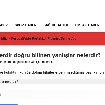
ABER
SPOR HABER
SAĞLIK HABER
EMLAK HABER
üzik Festivali’nde Portekizli Piyanist Sahne Aldı
erdir doğru bilinen yanlışlar nelerdir?
r nelerdir doğru bilinen yanlışlar nelerdir?
ve kulaktan kulağa dolma bilgilerle benimsediğimiz bazı kalıpl
2