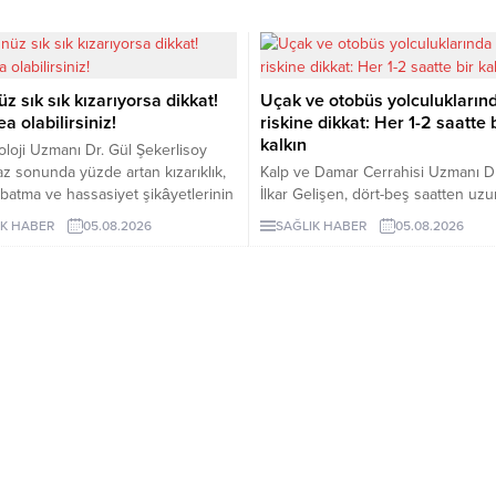
z sık sık kızarıyorsa dikkat!
Uçak ve otobüs yolculuklarınd
a olabilirsiniz!
riskine dikkat: Her 1-2 saatte 
kalkın
loji Uzmanı Dr. Gül Şekerlisoy
yaz sonunda yüzde artan kızarıklık,
Kalp ve Damar Cerrahisi Uzmanı Dr
batma ve hassasiyet şikâyetlerinin
İlkar Gelişen, dört-beş saatten uz
a hassas ciltten
uçak, otobüs ve otomobil yolculuk
IK HABER
05.08.2026
SAĞLIK HABER
05.08.2026
anmayabileceğini söyledi. Tatar,
hareketsiz kalmanın bacak
yan belirtilerin rozasea olarak
toplardamarlarında pıhtı riskini artır
kronik “gül hastalığı”na işaret
söyledi. Gelişen, bol su tüketilmesi
ceğini belirterek erken tanı
düzenli hareket edilmesini ve risk
nda bulundu.
grubundaki kişilerin kompresyon ç
kullanmasını önerdi.