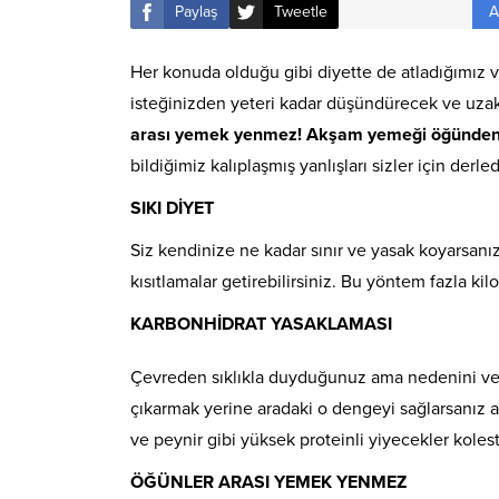
A
Paylaş
Tweetle
Her konuda olduğu gibi diyette de atladığımız v
isteğinizden yeteri kadar düşündürecek ve uzakla
arası yemek yenmez! Akşam yemeği öğünden k
bildiğimiz kalıplaşmış yanlışları sizler için derle
SIKI DİYET
Siz kendinize ne kadar sınır ve yasak koyarsanız
kısıtlamalar getirebilirsiniz. Bu yöntem fazla ki
KARBONHİDRAT YASAKLAMASI
Çevreden sıklıkla duyduğunuz ama nedenini ve a
çıkarmak yerine aradaki o dengeyi sağlarsanız 
ve peynir gibi yüksek proteinli yiyecekler kolest
ÖĞÜNLER ARASI YEMEK YENMEZ