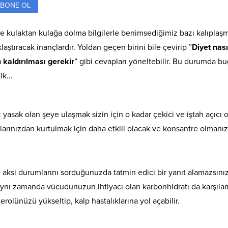
BONE OL
e kulaktan kulağa dolma bilgilerle benimsediğimiz bazı kalıplaşmı
ştıracak inançlardır. Yoldan geçen birini bile çevirip ”
Diyet nası
aldırılması gerekir
” gibi cevapları yöneltebilir. Bu durumda b
dik…
 yasak olan şeye ulaşmak sizin için o kadar çekici ve iştah açıcı
lolarınızdan kurtulmak için daha etkili olacak ve konsantre olmanız
ksi durumlarını sorduğunuzda tatmin edici bir yanıt alamazsınız
aynı zamanda vücudunuzun ihtiyacı olan karbonhidratı da karşıla
erolünüzü yükseltip, kalp hastalıklarına yol açabilir.