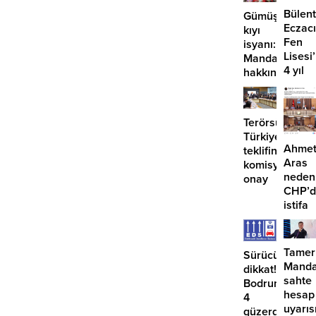
Bülent
Gümüşlük’te
Eczacı
kıyı
Fen
isyanı:
Lisesi
Mandalinci
4 yıl
hakkında
geçti,
suç
hâlâ
duyurusu
proje
Terörsüz
konuş
Türkiye
Ahme
teklifine
Aras
komisyondan
neden
onay
CHP’d
istifa
etmiyo
Tamer
Sürücüler
Manda
dikkat!
sahte
Bodrum’da
hesap
4
uyarıs
güzergahta