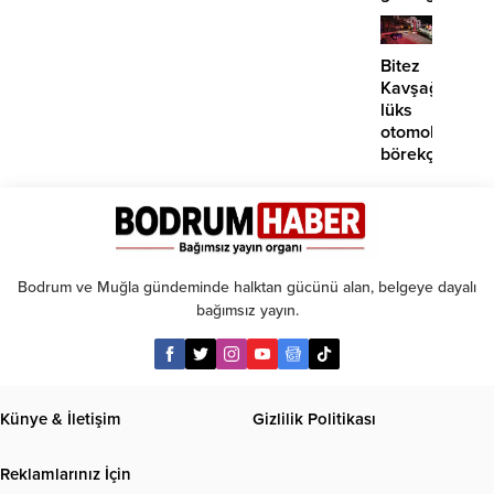
EDS
başlıyor
Bitez
Kavşağı’nda
lüks
otomobil
börekçiye
girdi:
2
yaralı
Bodrum ve Muğla gündeminde halktan gücünü alan, belgeye dayalı
bağımsız yayın.
Künye & İletişim
Gizlilik Politikası
Reklamlarınız İçin