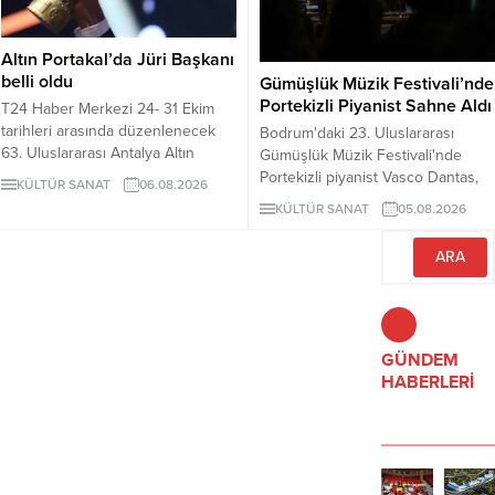
Altın Portakal’da Jüri Başkanı
belli oldu
Gümüşlük Müzik Festivali’nde
Portekizli Piyanist Sahne Aldı
T24 Haber Merkezi 24- 31 Ekim
tarihleri arasında düzenlenecek
Bodrum'daki 23. Uluslararası
63. Uluslararası Antalya Altın
Gümüşlük Müzik Festivali'nde
Portakal Film Festivali'nin Jüri
Portekizli piyanist Vasco Dantas,
KÜLTÜR SANAT
06.08.2026
Başkanı, yönetmen Derviş Zaim
Antik Taş Ocağı'nda Fado ezgileri
KÜLTÜR SANAT
05.08.2026
oldu. 63. Uluslararası Antalya Altın
ve kendi besteleriyle konser
Portakal Film Festivali'nde Ulusal
verdi. Festival, 6 ve 8 Ağustos'ta
Uzun Metraj Film ...
diğer piyanistlerle devam edecek.
GÜNDEM
HABERLERİ