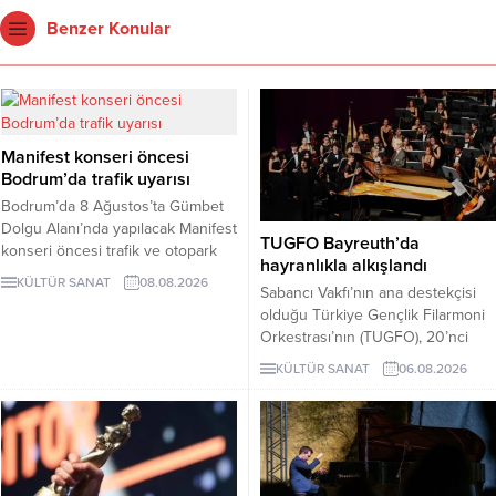
Benzer Konular
Manifest konseri öncesi
Bodrum’da trafik uyarısı
Bodrum’da 8 Ağustos’ta Gümbet
Dolgu Alanı’nda yapılacak Manifest
TUGFO Bayreuth’da
konseri öncesi trafik ve otopark
hayranlıkla alkışlandı
uyarısı yapıldı. Eski otogardan
KÜLTÜR SANAT
08.08.2026
Sabancı Vakfı’nın ana destekçisi
16.00’dan itibaren 5 dakikada bir
olduğu Türkiye Gençlik Filarmoni
toplu taşıma aracı kalkacak.
Orkestrası’nın (TUGFO), 20’nci
Avrupa turnesi Almanya’nın ünlü
KÜLTÜR SANAT
06.08.2026
besteci Wagner ile 1852’de
kurulan ünlü piyano atölyesi
Steingraeber ile tanınan klasik
müzik merkezi Bayreuth da
başladı.