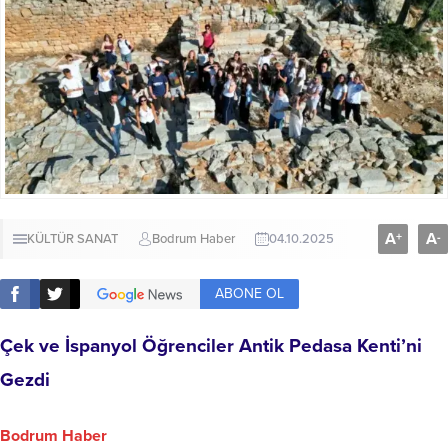
A
A
+
-
KÜLTÜR SANAT
Bodrum Haber
04.10.2025
ABONE OL
Çek ve İspanyol Öğrenciler Antik Pedasa Kenti’ni
Gezdi
Bodrum Haber