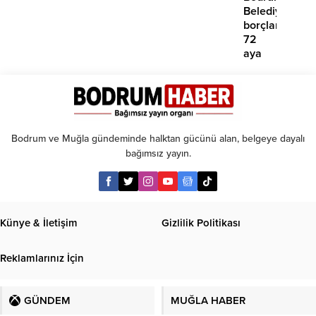
yok’
Belediyesinde
borçlara
72
aya
kadar
taksit
Bodrum ve Muğla gündeminde halktan gücünü alan, belgeye dayalı
bağımsız yayın.
Künye & İletişim
Gizlilik Politikası
Reklamlarınız İçin
GÜNDEM
MUĞLA HABER