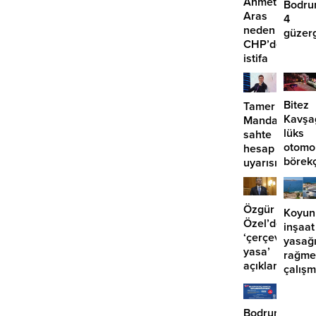
Ahmet
Bodru
Aras
4
neden
güzer
CHP’den
EDS
istifa
başlıy
etmiyor?
Bitez
Tamer
Kavşa
Mandalinci’de
lüks
sahte
otomo
hesap
börek
uyarısı
girdi:
2
yaralı
Özgür
Koyun
Özel’den
inşaat
‘çerçeve
yasağ
yasa’
rağme
açıklaması:
çalış
‘İmza
iddias
atma
çabamız
Bodrum