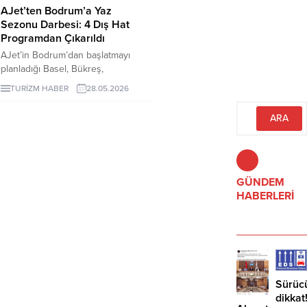
AJet’ten Bodrum’a Yaz
Sezonu Darbesi: 4 Dış Hat
Programdan Çıkarıldı
AJet’in Bodrum’dan başlatmayı
planladığı Basel, Bükreş,
Kopenhag ve Dubai direkt dış hat
TURİZM HABER
28.05.2026
seferleri yaz programından
çıkarıldı.
GÜNDEM
HABERLERİ
Sürüc
dikkat