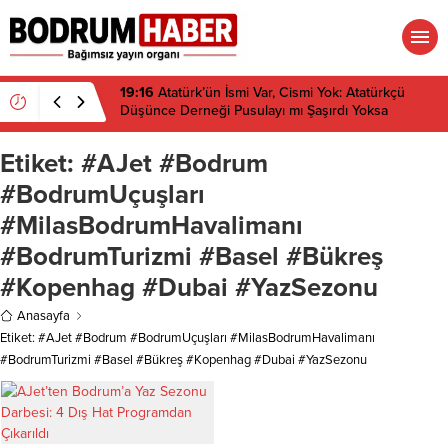
19:16
Atatürk’ün İsmi Var, Cismi Yok: Atatürkçü
Düşünce Derneği Pusulayı mı Şaşırdı Yoksa
Navigasyon mu Bozuldu?
Etiket:
#AJet #Bodrum
#BodrumUçuşları
#MilasBodrumHavalimanı
#BodrumTurizmi #Basel #Bükreş
#Kopenhag #Dubai #YazSezonu
Anasayfa
Etiket: #AJet #Bodrum #BodrumUçuşları #MilasBodrumHavalimanı
#BodrumTurizmi #Basel #Bükreş #Kopenhag #Dubai #YazSezonu