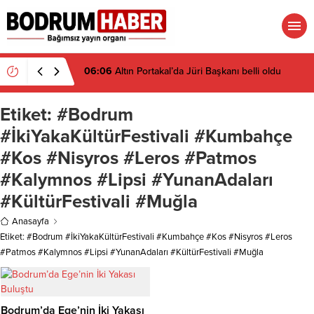
06:06
Altın Portakal’da Jüri Başkanı belli oldu
Etiket:
#Bodrum
#İkiYakaKültürFestivali #Kumbahçe
#Kos #Nisyros #Leros #Patmos
#Kalymnos #Lipsi #YunanAdaları
#KültürFestivali #Muğla
Anasayfa
Etiket: #Bodrum #İkiYakaKültürFestivali #Kumbahçe #Kos #Nisyros #Leros
#Patmos #Kalymnos #Lipsi #YunanAdaları #KültürFestivali #Muğla
Bodrum’da Ege’nin İki Yakası