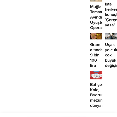
İşte
Muğla’da
herke
Temmuz
konuş
Ayında
‘Çerç
Uyuşturucu
yasa’
Operasyonu:
kanun
29
teklifi
Tutuklama
Gram
Uçak
altında
yolcul
9 bin
çok
100
büyük
lira
değişi
öngörüsü:
Artık
Yükseliş
paralı
için o
oluyor
Bahçeşehir
tarihe
Koleji
işaret
Bodrum
edildi
mezunlarına
dünyanın
seçkin
üniversiteleri