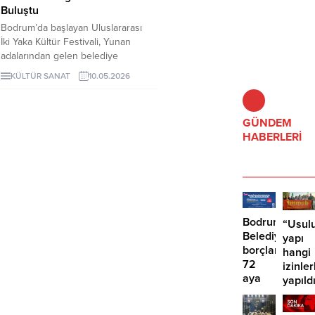
Buluştu
Bodrum’da başlayan Uluslararası
İki Yaka Kültür Festivali, Yunan
adalarından gelen belediye
başkanları ve halk oyunları
KÜLTÜR SANAT
10.05.2026
ekiplerinin katılımıyla renkli
görüntülere sahne oldu.
GÜNDEM
HABERLERİ
Bodrum
“Usulu
Belediyesinde
yapı
borçlara
hangi
72
izinler
aya
yapıld
kadar
taksit