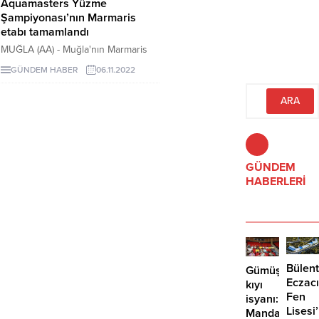
Aquamasters Yüzme
Şampiyonası’nın Marmaris
etabı tamamlandı
MUĞLA (AA) - Muğla'nın Marmaris
ile Fethiye ilçelerinde 17'ncisi
GÜNDEM HABER
06.11.2022
düzenlenen Uluslararası Arena
Aquamasters Yüzme
Şampiyonası'nın Marmaris etabı ...
GÜNDEM
HABERLERİ
Bülent
Gümüşlük’te
Eczacı
kıyı
Fen
isyanı:
Lisesi
Mandalinci