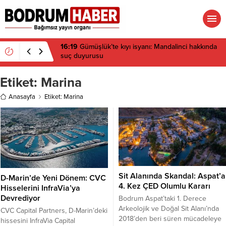
16:19
Gümüşlük’te kıyı isyanı: Mandalinci hakkında
suç duyurusu
Etiket:
Marina
Anasayfa
Etiket: Marina
Sit Alanında Skandal: Aspat’a
D-Marin’de Yeni Dönem: CVC
4. Kez ÇED Olumlu Kararı
Hisselerini InfraVia’ya
Devrediyor
Bodrum Aspat’taki 1. Derece
Arkeolojik ve Doğal Sit Alanı’nda
CVC Capital Partners, D-Marin’deki
2018’den beri süren mücadeleye
hissesini InfraVia Capital