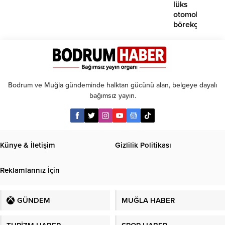
lüks
otomobil
börekçiye
girdi:
2
yaralı
Bodrum ve Muğla gündeminde halktan gücünü alan, belgeye dayalı
bağımsız yayın.
Künye & İletişim
Gizlilik Politikası
Reklamlarınız İçin
GÜNDEM
MUĞLA HABER