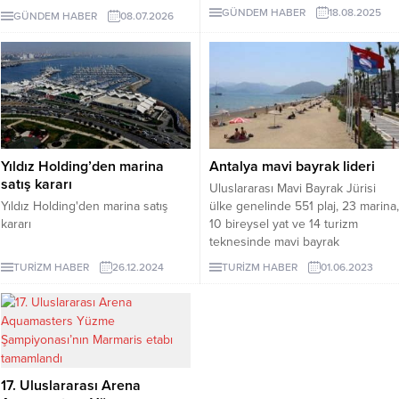
rağmen Bakanlık 4. kez “ÇED
Partners’a devretmek üzere
GÜNDEM HABER
18.08.2025
GÜNDEM HABER
08.07.2026
Olumlu” kararı verdi. Kent Konseyi
anlaşmaya vardı. D-Marin’in
Başkanı Gamze Türk Oğuz,
Türkiye ağı içinde Bodrum’daki
projeyi yasallaştırma girişimlerine
Turgutreis Marina da yer alıyor.
tepki gösterdi.
Yıldız Holding’den marina
Antalya mavi bayrak lideri
satış kararı
Uluslararası Mavi Bayrak Jürisi
Yıldız Holding'den marina satış
ülke genelinde 551 plaj, 23 marina,
kararı
10 bireysel yat ve 14 turizm
teknesinde mavi bayrak
dalgalanacağını açıkladı. Muğla 551
TURİZM HABER
26.12.2024
TURİZM HABER
01.06.2023
plaj arasında yine Antalya'dan
sonra 110 plajla en fazla mavi
bayrak kazanan ikinci il oldu.
17. Uluslararası Arena