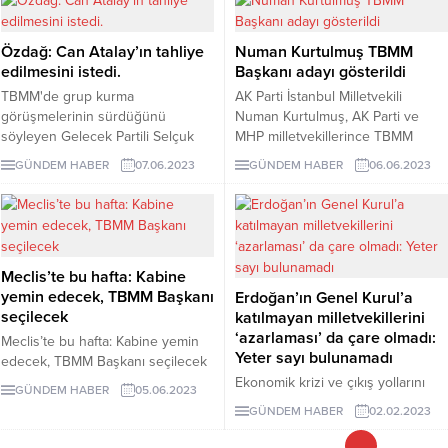
imar planlarını iptal eden CHP’li
Muğla Büyükşehir Belediye
Özdağ: Can Atalay’ın tahliye
Numan Kurtulmuş TBMM
Başkanı Ahmet Aras ve meclis
edilmesini istedi.
Başkanı adayı gösterildi
üyelerine yönelik Çimentocu
şirketin dava açtığı açıklandı.
TBMM'de grup kurma
AK Parti İstanbul Milletvekili
görüşmelerinin sürdüğünü
Numan Kurtulmuş, AK Parti ve
söyleyen Gelecek Partili Selçuk
MHP milletvekillerince TBMM
Özdağ, "İki grup kurma ihtimali
Başkanı adayı gösterildi.
GÜNDEM HABER
07.06.2023
GÜNDEM HABER
06.06.2023
nedir?" sorusuna "AK Parti biraz
fazla milletvekili verirse üç grup
kurarız" yanıtını verdi.
Meclis’te bu hafta: Kabine
yemin edecek, TBMM Başkanı
Erdoğan’ın Genel Kurul’a
seçilecek
katılmayan milletvekillerini
‘azarlaması’ da çare olmadı:
Meclis’te bu hafta: Kabine yemin
Yeter sayı bulunamadı
edecek, TBMM Başkanı seçilecek
Ekonomik krizi ve çıkış yollarını
GÜNDEM HABER
05.06.2023
yurttaşa anlatamamaktan yakınan
GÜNDEM HABER
02.02.2023
AKP milletvekilleri Meclis’e de
uğramıyor. Cumhurbaşkanı