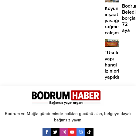
yaralı
çabam
Bodr
Koyunbaba’d
yok’
Beled
inşaat
borçla
yasağına
72
rağmen
aya
çalışma
kadar
iddiası
taksit
“Usuluk’taki
yapı
hangi
izinlerle
yapıldı?”
Bodrum ve Muğla gündeminde halktan gücünü alan, belgeye dayalı
bağımsız yayın.