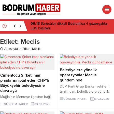
06:13
Sürücüler dikkat! Bodrum’da 4 güzergahta
EDS başlıyor
Etiket:
Meclis
Anasayfa
Etiket: Meclis
Belediyelere yönelik
operasyonlar Meclis
Çimentocu Şirket imar
gündeminde
planlarını iptal eden CHP’li
Büyükşehir belediyesine
DEM Parti Grup Başkanvekilleri
dava açtı
tarafından, belediyelere yönelik
yaşanan gözaltı ve hapis
Muğla’nın Menteşe ilçesine bağlı
GÜNDEM HABER
13.02.2025
cezalarına ilişkin Meclis araştırması
Bayır ve Deştin köylerinde
GÜNDEM HABER
03.03.2025
talep edildi.
yapımına başlanan çimento
fabrikasının bulunduğu bölgedeki