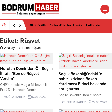
06:06
Altın Portakal’da Jüri Başkanı belli oldu
Etiket:
Rüşvet
Anasayfa
Etiket: Rüşvet
Nurettin Demir’den Ön Seçim
İtirafı: “Ben de Rüşvet
Sağlık Bakanlığı’ndaki ‘e-
Verdim”
nabız’ krizinde Bakan
Yardımcısı Birinci hakkında
CHP’nin eski Muğla Milletvekili
soruşturma
Prof. Dr. Nurettin Demir,
12punto’da yayımlanan yazısında
Sağlık Bakanlığı'nda e-nabız
MUĞLA HABER
07.07.2026
2011 Muğla ön seçimi sürecinde
sistemine ilişkin başlayan ve
GÜNDEM HABER
27.05.2023
bazı delegelerin fatura ve borç
rüşvet davasıyla devam eden
taleplerinin karşılandığını
davada, Sağlık Bakan Yardımcısı