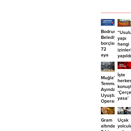
Bodrum
“Usulu
Belediyesinde
yapı
borçlara
hangi
72
izinler
aya
yapıld
kadar
taksit
İşte
Muğla’da
herke
Temmuz
konuş
Ayında
‘Çerç
Uyuşturucu
yasa’
Operasyonu:
kanun
29
teklifi
Tutuklama
Gram
Uçak
altında
yolcul