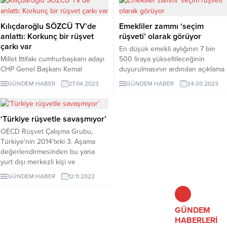
belirterek “Ben de rüşvet verdim”
Şuayip Birinci hakkında
dedi.
soruşturma başlatıldı.
Kılıçdaroğlu SÖZCÜ TV’de
Emekliler zammı ‘seçim
anlattı: Korkunç bir rüşvet
rüşveti’ olarak görüyor
çarkı var
En düşük emekli aylığının 7 bin
Millet İttifakı cumhurbaşkanı adayı
500 liraya yükseltileceğinin
CHP Genel Başkanı Kemal
duyurulmasının ardından açıklama
Kılıçdaroğlu, SÖZCÜ
yapan Tüm Emekliler Sendikası
GÜNDEM HABER
27.04.2023
GÜNDEM HABER
24.03.2023
Televizyonu’nda AKP'li eski
Genel Başkanı Salman Hürkardeş,
bakanın kendisine anlattığı büyük
emeklilerin bu zamları 'AKP'nin
rüşvet çarkını dile getirdi.
seçim rüşvetlerinden biri' olarak
‘Türkiye rüşvetle savaşmıyor’
gördüğünü ve 'bu oyuna
gelmeyeceklerini' söyledi.
OECD Rüşvet Çalışma Grubu,
Türkiye'nin 2014'teki 3. Aşama
değerlendirmesinden bu yana
yurt dışı merkezli kişi ve
kuruluşlardan gelen rüşvetle ...
GÜNDEM HABER
12.11.2022
GÜNDEM
HABERLERİ