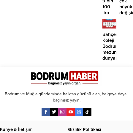
9 bin
çok
100
büyük
lira
değişi
öngörüsü:
Artık
Yükseliş
paralı
için o
oluyor
Bahçeşehir
tarihe
Koleji
işaret
Bodrum
edildi
mezunlarına
dünyanın
seçkin
üniversiteleri
kabul
Bodrum ve Muğla gündeminde halktan gücünü alan, belgeye dayalı
bağımsız yayın.
Künye & İletişim
Gizlilik Politikası