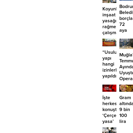
Bodr
Koyunbaba’d
Beled
inşaat
borçla
yasağına
72
rağmen
aya
çalışma
kadar
iddiası
taksit
“Usuluk’taki
Muğla
yapı
Temm
hangi
Ayınd
izinlerle
Uyuşt
yapıldı?”
Opera
29
Tutuk
İşte
Gram
herkesin
altınd
konuştuğu
9 bin
‘Çerçeve
100
yasa’
lira
kanun
öngör