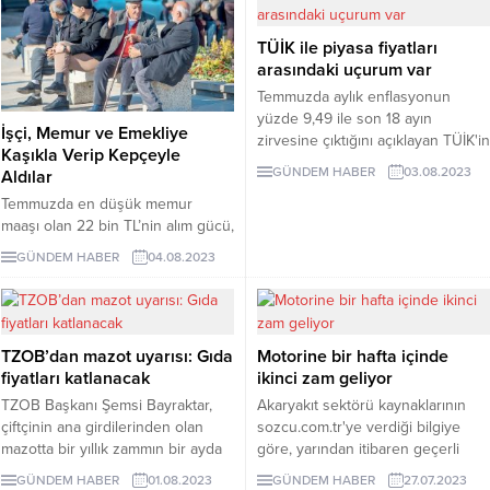
yılbaşına kadar beklenmemeli.
Gereğinin yarından tezi yok bir an
TÜİK ile piyasa fiyatları
evvel yerine getirilmesi gerekiyor"
arasındaki uçurum var
dedi
Temmuzda aylık enflasyonun
yüzde 9,49 ile son 18 ayın
İşçi, Memur ve Emekliye
zirvesine çıktığını açıklayan TÜİK'in
Kaşıkla Verip Kepçeyle
'fiyatları en çok artan ürünler'
GÜNDEM HABER
03.08.2023
Aldılar
listesindeki zam oranları daha
Temmuzda en düşük memur
insaflı kaldı. TÜİK'e göre
maaşı olan 22 bin TL’nin alım gücü,
temmuzda ekmek zammı yüzde
ağustos başında 20 bin 97 TL’ye
14, meyve zammı yüzde 15, toplu
GÜNDEM HABER
04.08.2023
düştü. Asgari ücret daha cebe
ulaşım zammı da yüzde 17 ile
girmeden 988 lira eridi.
sınırlı.
TZOB’dan mazot uyarısı: Gıda
Motorine bir hafta içinde
fiyatları katlanacak
ikinci zam geliyor
TZOB Başkanı Şemsi Bayraktar,
Akaryakıt sektörü kaynaklarının
çiftçinin ana girdilerinden olan
sozcu.com.tr'ye verdiği bilgiye
mazotta bir yıllık zammın bir ayda
göre, yarından itibaren geçerli
gerçekleştiğini söyledi ve "Bu
olmak üzere motorinin litre fiyatına
GÜNDEM HABER
01.08.2023
GÜNDEM HABER
27.07.2023