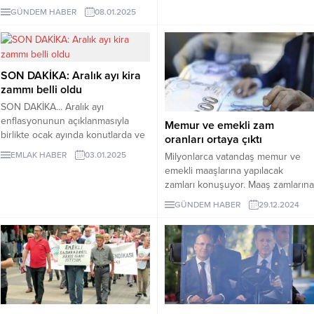
zam alacak? İşte detaylı zamlı
500 lirayı da yine aynı oranda
GÜNDEM HABER
08.01.2025
maaşlar...
yüzde 15.75 artırma kararı aldı.
SON DAKİKA: Aralık ayı kira
zammı belli oldu
SON DAKİKA... Aralık ayı
enflasyonunun açıklanmasıyla
Memur ve emekli zam
birlikte ocak ayında konutlarda ve
oranları ortaya çıktı
işyerleri kiralarında
EMLAK HABER
03.01.2025
Milyonlarca vatandaş memur ve
uygulanabilecek tavan zam oranı
emekli maaşlarına yapılacak
belli oldu.
zamları konuşuyor. Maaş zamlarına
ait detaylar için Ocak ayına gözler
GÜNDEM HABER
29.12.2024
çevrildi.