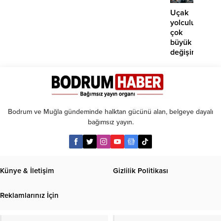
teklifi
Yüksel
için o
Uçak
tarihe
yolculuklarınd
işaret
çok
edildi
büyük
değişim:
Artık
paralı
oluyor!
Bodrum ve Muğla gündeminde halktan gücünü alan, belgeye dayalı
bağımsız yayın.
Künye & İletişim
Gizlilik Politikası
Reklamlarınız İçin