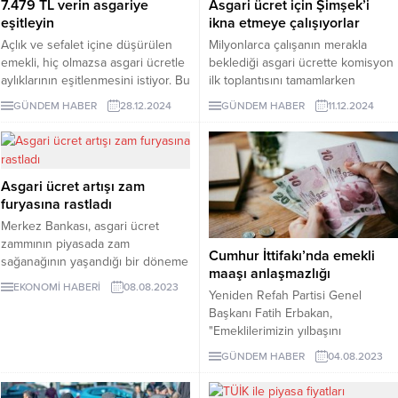
7.479 TL verin asgariye
Asgari ücret için Şimşek’i
eşitleyin
ikna etmeye çalışıyorlar
Açlık ve sefalet içine düşürülen
Milyonlarca çalışanın merakla
emekli, hiç olmazsa asgari ücretle
beklediği asgari ücrette komisyon
aylıklarının eşitlenmesini istiyor. Bu
ilk toplantısını tamamlarken
talebin karşılanabilmesi için
kulislerde konuşulanlar ortaya
GÜNDEM HABER
28.12.2024
GÜNDEM HABER
11.12.2024
enflasyon zammının üzerine
çıktı. AKP'li isimlerin
seyyanen 7 bin 479 lira verilmesi
Cumhurbaşkanı Erdoğan'ı ve
yeterli.
Bakan Şimşek'i 24 bin lira
seviyesinde bir asgari ücret
Asgari ücret artışı zam
açıklanması konusunda ikna
furyasına rastladı
etmeye çalıştığı belirtildi.
Merkez Bankası, asgari ücret
zammının piyasada zam
Cumhur İttifakı’nda emekli
sağanağının yaşandığı bir döneme
maaşı anlaşmazlığı
denk geldiği için enflasyonu
EKONOMİ HABERİ
08.08.2023
Yeniden Refah Partisi Genel
yüksek oranda etkileyeceğini
Başkanı Fatih Erbakan,
bildirdi.
"Emeklilerimizin yılbaşını
bekleyecek durumu kalmamıştır.
GÜNDEM HABER
04.08.2023
Gerçekten de mağdur
durumdadırlar. Emeklilerimiz için