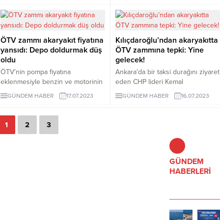
fahiş zamla birlikte mazota verilen
1,42 TL zam gelecek. Böylece
destek tümden eridi. Nakliye
motorinde seçim sonrası iki aydaki
fiyatları da artacak ve gıda fiyatları
zam oranı yüzde 89,9’a ulaşacak.
katlanacaktır" değerlendirmesinde
ÖTV zammı akaryakıt fiyatına
Kılıçdaroğlu’ndan akaryakıtta
bulundu.
yansıdı: Depo doldurmak düş
ÖTV zammına tepki: Yine
oldu
gelecek!
ÖTV’nin pompa fiyatına
Ankara'da bir taksi durağını ziyaret
eklenmesiyle benzin ve motorinin
eden CHP lideri Kemal
fiyatı 6 TL arttı. 50 litrelik bir
Kılıçdaroğlu, akaryakıtta ÖTV
GÜNDEM HABER
17.07.2023
GÜNDEM HABER
16.07.2023
depoda 300 TL daha fazla ödeme
zammına tepki gösterdi.
yapılacak.
1
2
3
GÜNDEM
HABERLERİ