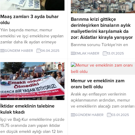
Maaş zamları 3 ayda buhar
Barınma krizi gittikçe
oldu
derinleşirken binaların aylık
Yılın başında memur, memur
maliyetlerini karşılamak da
emeklisi ve işçi emeklisine yapılan
zor: Aidatlar kirayla yarışıyor
zamlar daha ilk aydan erimeye
Barınma sorunu Türkiye’nin en
başlarken, üçüncü ayın sonunda
önemli sorunlarından biri haline
GÜNDEM HABER
04.04.2025
EMLAK HABER
13.01.2025
buhar oldu.
geldi. Son dönemde ev fiyatları ve
kiralardaki artış gündemdeyken
site ve apartman aidatları da cep
yakar oldu.
Memur ve emeklinin zam
oranı belli oldu
Aralık ayı enflasyon verilerinin
açıklanmasının ardından, memur
İktidar emeklinin talebine
ve emeklilerin alacağı zam oranları
kulak tıkadı
netleşti. Altı aylık enflasyon oranı
GÜNDEM HABER
03.01.2025
yüzde 15,75 olarak hesaplandı.
İşçi ve Bağ-Kur emeklilerine yüzde
Peki, bu oran doğrultusunda
15.75 oranında zam yapan iktidar
memurlar ve emekliler ne kadar
en düşük emekli aylığı olan 12 bin