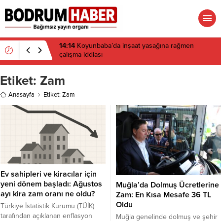
06:06
Altın Portakal’da Jüri Başkanı belli oldu
Etiket:
Zam
Anasayfa
Etiket: Zam
Ev sahipleri ve kiracılar için
yeni dönem başladı: Ağustos
Muğla’da Dolmuş Ücretlerine
ayı kira zam oranı ne oldu?
Zam: En Kısa Mesafe 36 TL
Oldu
Türkiye İstatistik Kurumu (TÜİK)
tarafından açıklanan enflasyon
Muğla genelinde dolmuş ve şehir