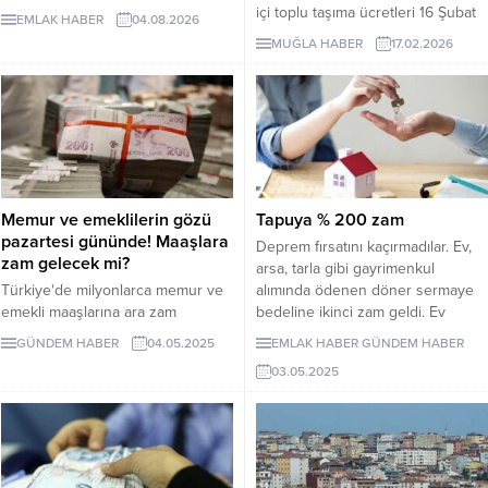
verileriyle ağustos ayı kira zam
içi toplu taşıma ücretleri 16 Şubat
EMLAK HABER
04.08.2026
tavanı yüzde 31.90 olarak
2026 itibarıyla güncellendi. En
MUĞLA HABER
17.02.2026
kesinleşti. Ev sahipleri ve kiracılar
kısa mesafe 36 TL, öğrenci 20 TL,
için yeni dönem resmen başladı.
öğretmen 28 TL oldu.
Memur ve emeklilerin gözü
Tapuya % 200 zam
pazartesi gününde! Maaşlara
Deprem fırsatını kaçırmadılar. Ev,
zam gelecek mi?
arsa, tarla gibi gayrimenkul
Türkiye'de milyonlarca memur ve
alımında ödenen döner sermaye
emekli maaşlarına ara zam
bedeline ikinci zam geldi. Ev
yapılacak mı sorusuna cevap
alanların ödediği 2 bin 466 liralık
GÜNDEM HABER
04.05.2025
EMLAK HABER
GÜNDEM HABER
arıyor. Maaş zamlarını doğrudan
döner sermaye, yapılan zamla 5
03.05.2025
ilgilendiren kritik oranlar 5 Mayıs
bin 324 liraya çıktı.
pazartesi günü açıklanacak.
Yapılması beklenen zamlar ise 3
Aylık enflasyon verisine göre
belirlenecek